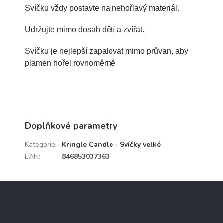
Svíčku vždy postavte na nehořlavý materiál.
Udržujte mimo dosah dětí a zvířat.
Svíčku je nejlepší zapalovat mimo průvan, aby
plamen hořel rovnoměrně
Doplňkové parametry
Kategorie
:
Kringle Candle - Svíčky velké
EAN
:
846853037363
Z
á
p
a