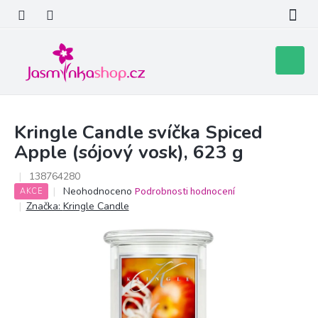
Přejít
na
obsah
Nákupní
košík
Kringle Candle svíčka Spiced
Apple (sójový vosk), 623 g
138764280
Průměrné
Neohodnoceno
Podrobnosti hodnocení
AKCE
hodnocení
Značka:
Kringle Candle
produktu
je
0,0
z
5
hvězdiček.