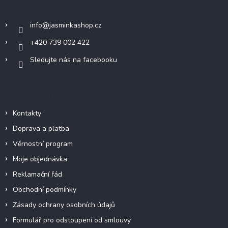
Kontakt
t
í
info
@
jasminkashop.cz
+420 739 002 422
Sledujte nás na facebooku
Informace pro vás
Kontakty
Doprava a platba
Věrnostní program
Moje objednávka
Reklamační řád
Obchodní podmínky
Zásady ochrany osobních údajů
Formulář pro odstoupení od smlouvy