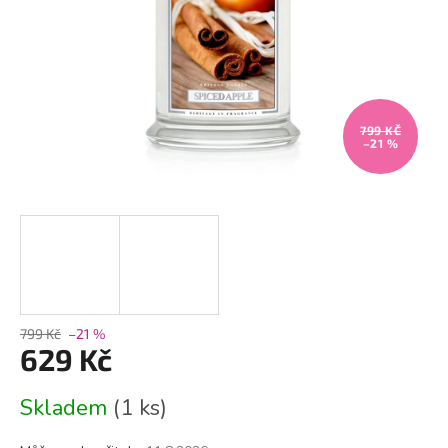
799 KČ
–21 %
799 Kč
–21 %
629 Kč
Měrná
Skladem
(1 ks)
cena: