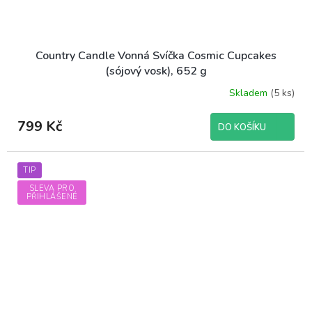
Country Candle Vonná Svíčka Cosmic Cupcakes
(sójový vosk), 652 g
Skladem
(5 ks)
799 Kč
DO KOŠÍKU
TIP
SLEVA PRO
PŘIHLÁŠENÉ