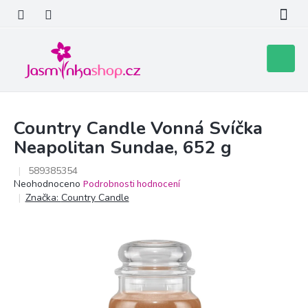
Přejít
na
obsah
Nákupní
košík
Country Candle Vonná Svíčka
Neapolitan Sundae, 652 g
589385354
Průměrné
Neohodnoceno
Podrobnosti hodnocení
hodnocení
Značka:
Country Candle
produktu
je
0,0
z
5
hvězdiček.