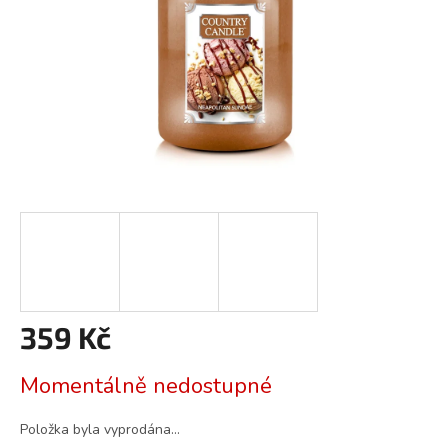
359 Kč
Měrná
Momentálně nedostupné
cena:
Položka byla vyprodána…