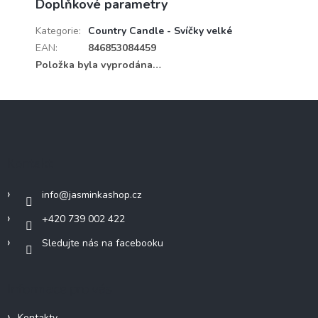
Doplňkové parametry
Kategorie
:
Country Candle - Svíčky velké
EAN
:
846853084459
Položka byla vyprodána…
Z
á
p
a
Kontakt
t
í
info
@
jasminkashop.cz
+420 739 002 422
Sledujte nás na facebooku
Informace pro vás
Kontakty