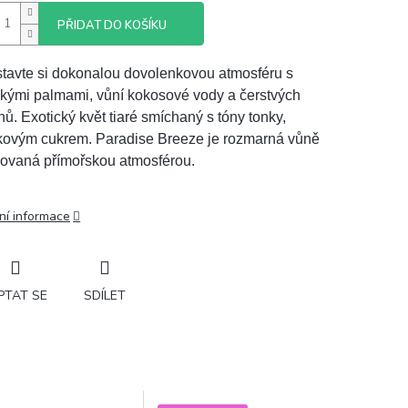
PŘIDAT DO KOŠÍKU
tavte si dokonalou dovolenkovou atmosféru s
ckými palmami, vůní kokosové vody a čerstvých
ů. Exotický květ tiaré smíchaný s tóny tonky,
kovým cukrem. Paradise Breeze je rozmarná vůně
rovaná přímořskou atmosférou.
ní informace
PTAT SE
SDÍLET