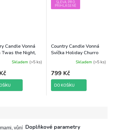
SLEVA PRO
PŘIHLÁŠENÉ
ry Candle Vonná
Country Candle Vonná
a Twas the Night,
Svíčka Holiday Churro
(sójový vosk), 652 g
Skladem
(>5 ks)
Skladem
(>5 ks)
Kč
799 Kč
OŠÍKU
DO KOŠÍKU
Doplňkové parametry
lmami, vůní