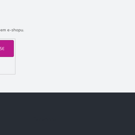
šem e-shopu.
 SE
Facebook