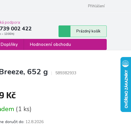
 osobních údajů
Formulář pro odstoupení od smlouvy
Přihlášení
cká podpora:
739 002 422
Nákupní
Prázdný košík
košík
Doplňky
Hodnocení obchodu
Breeze, 652 g
589382933
9 Kč
á
ladem
(1 ks)
e doručit do:
12.8.2026