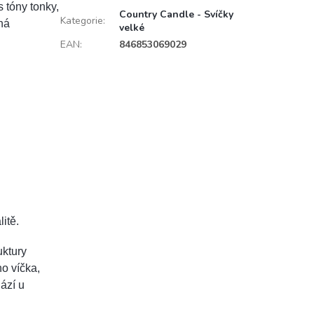
 tóny tonky,
Country Candle - Svíčky
Kategorie
:
ná
velké
EAN
:
846853069029
itě.
uktury
o víčka,
ází u