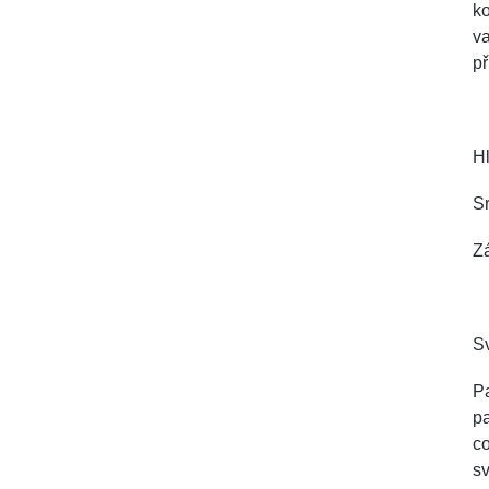
ko
v
p
Hl
Sr
Zá
Sv
Pa
pa
co
sv