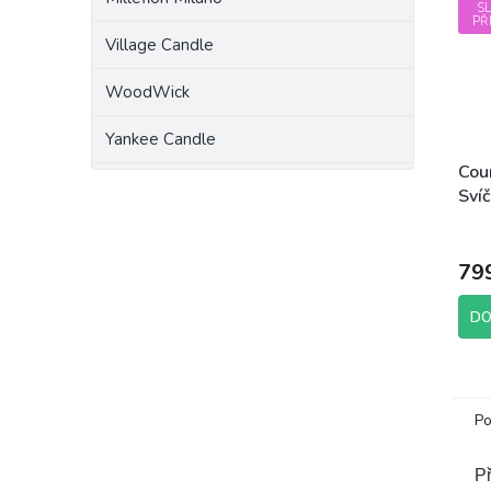
S
PŘ
Village Candle
WoodWick
Yankee Candle
Cou
Sví
(sój
79
DO
Po
Př