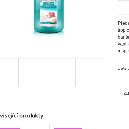
Předs
tropi
banán
vanil
inspi
Detail
ZE
visející produkty