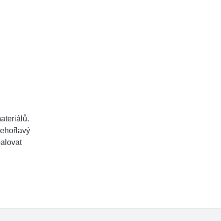
ateriálů.
nehořlavý
palovat