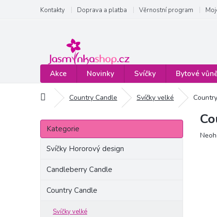
Přejít
Kontakty
Doprava a platba
Věrnostní program
Moj
na
obsah
Akce
Novinky
Svíčky
Bytové vůn
Domů
Country Candle
Svíčky velké
Country
Co
P
Přeskočit
o
Kategorie
kategorie
Prům
Neoh
s
hodn
t
Svíčky Hororový design
produ
r
je
a
Candleberry Candle
0,0
n
z
Country Candle
5
n
hvězd
í
p
Svíčky velké