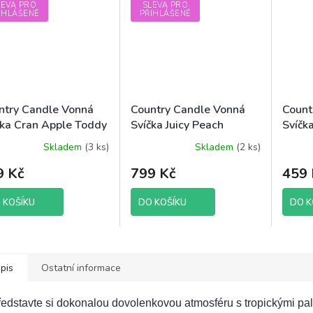
LEVA PRO
SLEVA PRO
IHLÁŠENÉ
PŘIHLÁŠENÉ
ntry Candle Vonná
Country Candle Vonná
Count
čka Cran Apple Toddy
Svíčka Juicy Peach
Svíčk
ový vosk), 652 g
(sójový vosk), 652 g
652 g
Skladem
(3 ks)
Skladem
(2 ks)
9 Kč
799 Kč
459 
 KOŠÍKU
DO KOŠÍKU
DO K
pis
Ostatní informace
edstavte si dokonalou dovolenkovou atmosféru s tropickými pa