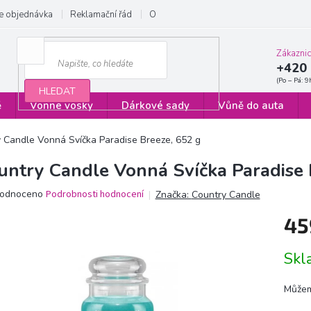
e objednávka
Reklamační řád
Obchodní podmínky
Zásady ochrany
Zákazni
+420 
HLEDAT
ě
Vonné vosky
Dárkové sady
Vůně do auta
 Candle Vonná Svíčka Paradise Breeze, 652 g
untry Candle Vonná Svíčka Paradise 
ěrné
odnoceno
Podrobnosti hodnocení
Značka:
Country Candle
ocení
45
ktu
Měrn
Sk
cena:
iček.
Můžem