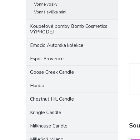
a
Vonné vosky
n
Vonná svíčka mini
e
l
Koupelové bomby Bomb Cosmetics
VÝPRODEJ
Emocio Autorská kolekce
Esprit Provence
Goose Creek Candle
Haribo
Chestnut Hill Candle
Kringle Candle
Sou
Milkhouse Candle
Millefiori Milano