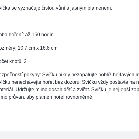
víčka se vyznačuje čistou vůní a jasným plamenem.
oba hoření: až 150 hodin
ozměry: 10,7 cm x 16,8 cm
čet knotů: 2
zpečností pokyny: Svíčku nikdy nezapalujte poblíž hořlavých m
íčku nenechávejte hořet bez dozoru. Svíčku vždy postavte na 
teriál. Udržujte mimo dosah dětí a zvířat. Svíčku je nejlepší za
imo průvan, aby plamen hořel rovnoměrně