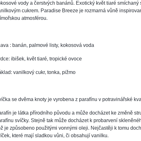
kosové vody a čerstvých banánů. Exotický květ tiaré smíchaný s
anilkovým cukrem. Paradise Breeze je rozmarná vůně inspirova
římořskou atmosférou.
ava : banán, palmové listy, kokosová voda
dce: ibišek, květ tiaré, tropické ovoce
klad: vanilkový cukr, tonka, pižmo
íčka se dvěma knoty je vyrobena z parafínu v potravinářské kval
rafín je látka přírodního původu a může docházet ke změně str
rafínu svíčky. Stejně tak může docházet k probarvení skleněnéh
ž je způsobeno použitými vonnými oleji. Nejčastěji k tomu doch
íček, které mají sladkou vůni, či obsahují vanilku.