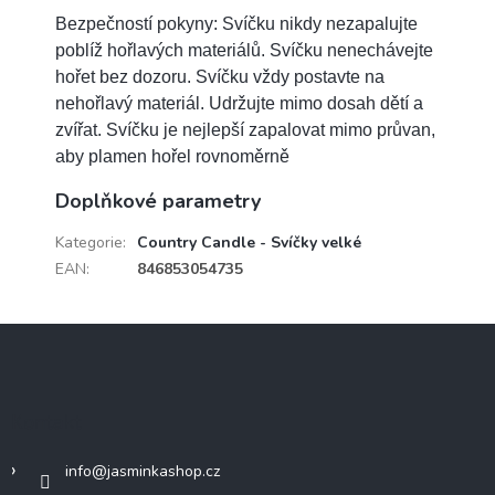
Bezpečností pokyny: Svíčku nikdy nezapalujte
poblíž hořlavých materiálů. Svíčku nenechávejte
hořet bez dozoru. Svíčku vždy postavte na
nehořlavý materiál. Udržujte mimo dosah dětí a
zvířat. Svíčku je nejlepší zapalovat mimo průvan,
aby plamen hořel rovnoměrně
Doplňkové parametry
Kategorie
:
Country Candle - Svíčky velké
EAN
:
846853054735
Z
á
p
a
Kontakt
t
í
info
@
jasminkashop.cz