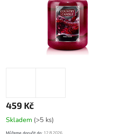
459 Kč
Měrná
Skladem
(>5 ks)
cena:
Můžeme doručit do:
12.8.2026