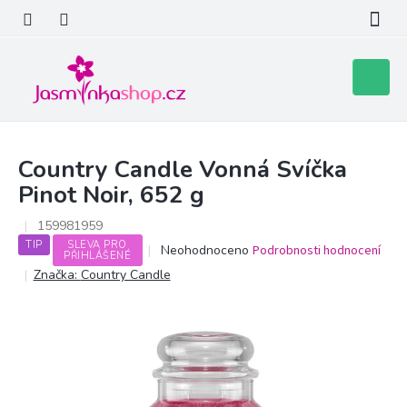
Přejít
na
obsah
Nákupní
košík
Country Candle Vonná Svíčka
Pinot Noir, 652 g
159981959
TIP
SLEVA PRO
Průměrné
Neohodnoceno
Podrobnosti hodnocení
PŘIHLÁŠENÉ
hodnocení
Značka:
Country Candle
produktu
je
0,0
z
5
hvězdiček.