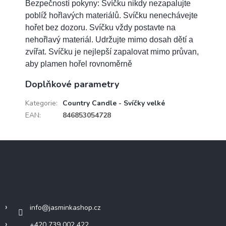
Bezpečností pokyny: Svíčku nikdy nezapalujte
poblíž hořlavých materiálů. Svíčku nenechávejte
hořet bez dozoru. Svíčku vždy postavte na
nehořlavý materiál. Udržujte mimo dosah dětí a
zvířat. Svíčku je nejlepší zapalovat mimo průvan,
aby plamen hořel rovnoměrně
Doplňkové parametry
Kategorie
:
Country Candle - Svíčky velké
EAN
:
846853054728
Z
á
p
a
Kontakt
t
í
info
@
jasminkashop.cz
+420 739 002 422