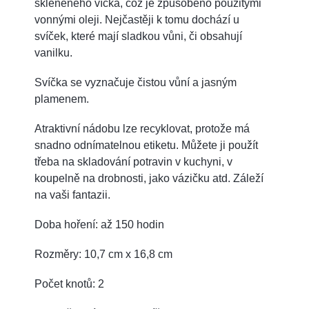
skleněného víčka, což je způsobeno použitými
vonnými oleji. Nejčastěji k tomu dochází u
svíček, které mají sladkou vůni, či obsahují
vanilku.
Svíčka se vyznačuje čistou vůní a jasným
plamenem.
Atraktivní nádobu lze recyklovat, protože má
snadno odnímatelnou etiketu. Můžete ji použít
třeba na skladování potravin v kuchyni, v
koupelně na drobnosti, jako vázičku atd. Záleží
na vaši fantazii.
Doba hoření: až 150 hodin
Rozměry: 10,7 cm x 16,8 cm
Počet knotů: 2