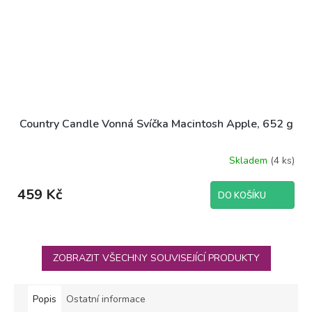
Country Candle Vonná Svíčka Macintosh Apple, 652 g
Skladem
(4 ks)
Průměrné
hodnocení
produktu
459 Kč
DO KOŠÍKU
je
4,5
z
5
hvězdiček.
ZOBRAZIT VŠECHNY SOUVISEJÍCÍ PRODUKTY
Popis
Ostatní informace