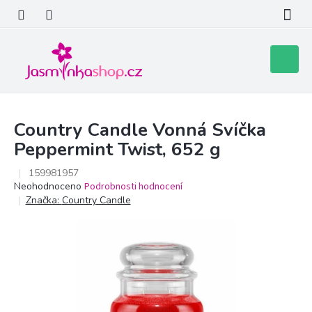
Přejít
na
obsah
Nákupní
košík
Country Candle Vonná Svíčka
Peppermint Twist, 652 g
159981957
Průměrné
Neohodnoceno
Podrobnosti hodnocení
hodnocení
Značka:
Country Candle
produktu
je
0,0
z
5
hvězdiček.