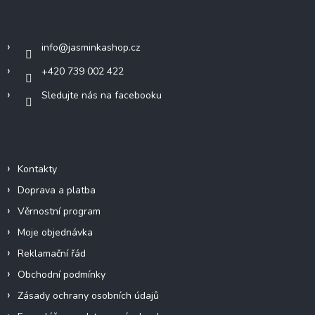
a
Kontakt
t
í
info
@
jasminkashop.cz
+420 739 002 422
Sledujte nás na facebooku
Informace pro vás
Kontakty
Doprava a platba
Věrnostní program
Moje objednávka
Reklamační řád
Obchodní podmínky
Zásady ochrany osobních údajů