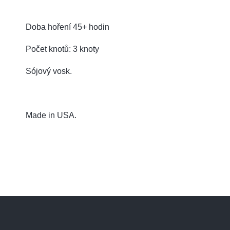
Doba hoření 45+ hodin
Počet knotů: 3 knoty
Sójový vosk.
Made in USA.
Z
á
p