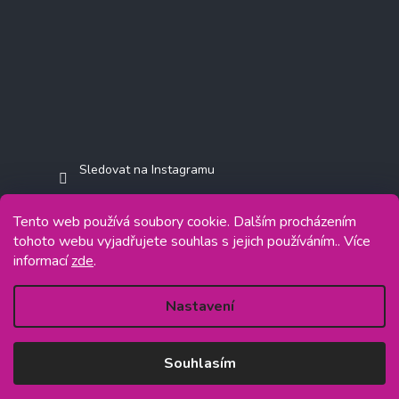
Sledovat na Instagramu
Tento web používá soubory cookie. Dalším procházením
tohoto webu vyjadřujete souhlas s jejich používáním.. Více
informací
zde
.
Copyright 2026
Jasminkashop.cz
. Všechna práva vyhrazena.
Grafický návrh vytvořil a na Shoptet implementoval
Tomáš Hlad
&
Shoptetak.cz
.
Nastavení
Vytvořil Shoptet
Souhlasím