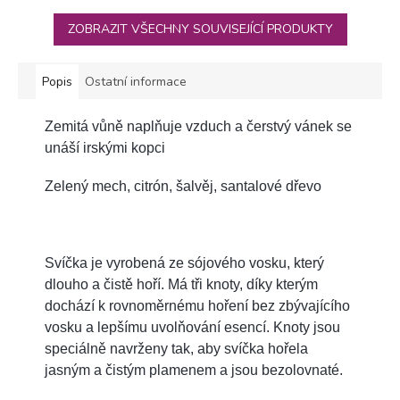
5
hvězdiček.
ZOBRAZIT VŠECHNY SOUVISEJÍCÍ PRODUKTY
Popis
Ostatní informace
Zemitá vůně naplňuje vzduch a čerstvý vánek se
unáší irskými kopci
Zelený mech, citrón, šalvěj, santalové dřevo
Svíčka je vyrobená ze sójového vosku, který
dlouho a čistě hoří. Má tři knoty, díky kterým
dochází k rovnoměrnému hoření bez zbývajícího
vosku a lepšímu uvolňování esencí. Knoty jsou
speciálně navrženy tak, aby svíčka hořela
jasným a čistým plamenem a jsou bezolovnaté.