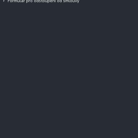
Formulář pro odstoupení od smlouvy
Facebook
Přijímáme online platby
Instagram