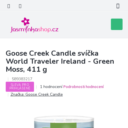
Přejít
na
obsah
Nákupní
košík
Goose Creek Candle svíčka
World Traveler Ireland - Green
Moss, 411 g
589383217
SLEVA PRO
Průměrné
1 hodnocení
Podrobnosti hodnocení
PŘIHLÁŠENÉ
hodnocení
Značka:
Goose Creek Candle
produktu
je
5,0
z
5
hvězdiček.