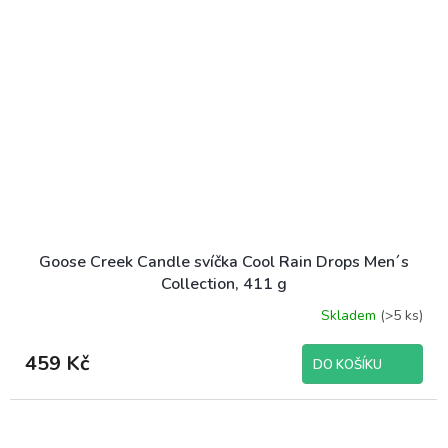
Goose Creek Candle svíčka Cool Rain Drops Men´s
Collection, 411 g
Skladem
(>5 ks)
Průměrné
hodnocení
produktu
459 Kč
DO KOŠÍKU
je
5,0
z
5