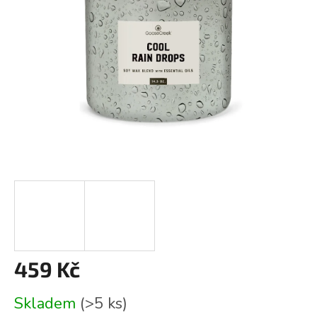
459 Kč
Měrná
Skladem
(>5 ks)
cena: