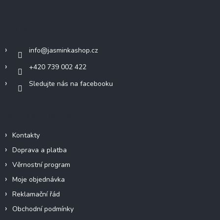
á
p
a
Kontakt
t
í
info
@
jasminkashop.cz
+420 739 002 422
Sledujte nás na facebooku
Informace pro vás
Kontakty
Doprava a platba
Věrnostní program
Moje objednávka
Reklamační řád
Obchodní podmínky