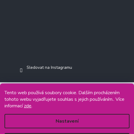
Sledovat na Instagramu
Tento web používá soubory cookie. Dalším procházením
tohoto webu vyjadřujete souhlas s jejich používáním.. Více
Copyright 2026
Jasminkashop.cz
. Všechna práva vyhrazena.
informací
zde
.
Grafický návrh vytvořil a na Shoptet implementoval
Tomáš Hlad
&
Shoptetak.cz
.
Nastavení
Vytvořil Shoptet