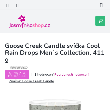
Přejít
na
obsah
Nákupní
košík
Goose Creek Candle svíčka Cool
Rain Drops Men´s Collection, 411
g
589383962
SLEVA PRO
Průměrné
1 hodnocení
Podrobnosti hodnocení
PŘIHLÁŠENÉ
hodnocení
Značka:
Goose Creek Candle
produktu
je
5,0
z
5
hvězdiček.