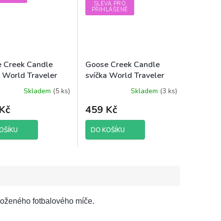
SLEVA PRO
PŘIHLÁŠENÉ
 Creek Candle
Goose Creek Candle
a World Traveler
svíčka World Traveler
nd - Green Moss,
Switzerland - Swiss
Skladem
(5 ks)
Skladem
(3 ks)
né
Průměrné
Alps, 411 g
ení
hodnocení
Kč
459 Kč
tu
produktu
je
5,0
OŠÍKU
DO KOŠÍKU
z
5
ek.
hvězdiček.
koženého fotbalového míče.