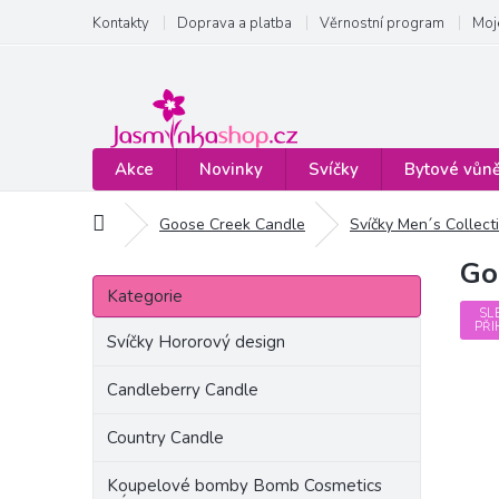
Přejít
Kontakty
Doprava a platba
Věrnostní program
Moj
na
obsah
Akce
Novinky
Svíčky
Bytové vůn
Domů
Goose Creek Candle
Svíčky Men´s Collect
Go
P
Přeskočit
o
Kategorie
kategorie
s
SL
PŘI
t
Svíčky Hororový design
r
a
Candleberry Candle
n
Country Candle
n
í
Koupelové bomby Bomb Cosmetics
p