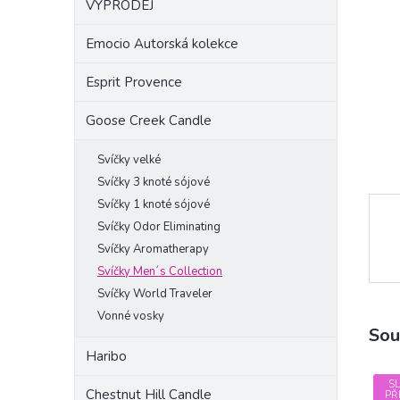
VÝPRODEJ
a
n
Emocio Autorská kolekce
e
l
Esprit Provence
Goose Creek Candle
Svíčky velké
Svíčky 3 knoté sójové
Svíčky 1 knoté sójové
Svíčky Odor Eliminating
Svíčky Aromatherapy
Svíčky Men´s Collection
Svíčky World Traveler
Vonné vosky
Sou
Haribo
S
Chestnut Hill Candle
PŘ