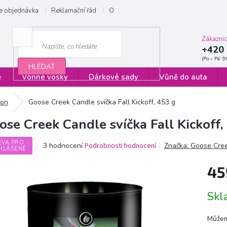
e objednávka
Reklamační řád
Obchodní podmínky
Zásady ochrany
Zákazni
+420 
HLEDAT
ě
Vonné vosky
Dárkové sady
Vůně do auta
ion
Goose Creek Candle svíčka Fall Kickoff, 453 g
ose Creek Candle svíčka Fall Kickoff,
EVA PRO
Průměrné
3 hodnocení
Podrobnosti hodnocení
Značka:
Goose Cre
HLÁŠENÉ
hodnocení
produktu
45
je
5,0
Měrn
z
Sk
cena:
5
hvězdiček.
Můžem