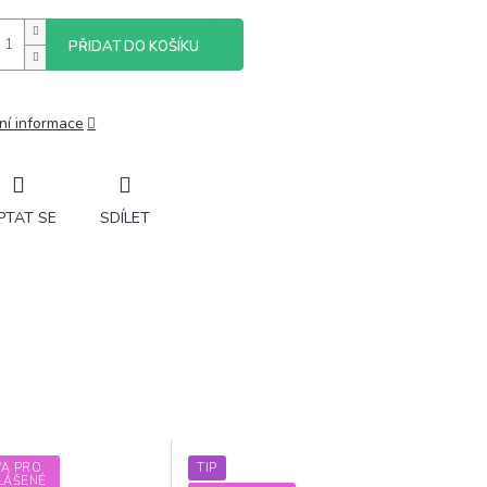
PŘIDAT DO KOŠÍKU
ní informace
PTAT SE
SDÍLET
VA PRO
TIP
LÁŠENÉ