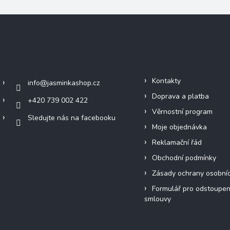
Kontakt
Informace pro vás
Kontakty
info
@
jasminkashop.cz
Doprava a platba
+420 739 002 422
Věrnostní program
Sledujte nás na facebooku
Moje objednávka
Reklamační řád
Obchodní podmínky
Zásady ochrany osobní
Formulář pro odstoupen
smlouvy