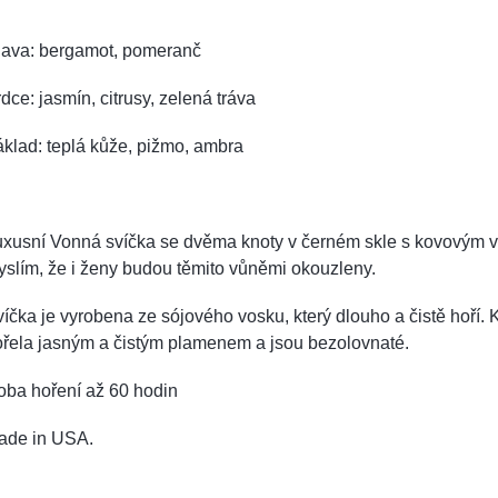
lava: bergamot, pomeranč
dce: jasmín, citrusy, zelená tráva
klad: teplá kůže, pižmo, ambra
uxusní Vonná svíčka se dvěma knoty v černém skle s kovovým 
slím, že i ženy budou těmito vůněmi okouzleny.
íčka je vyrobena ze sójového vosku, který dlouho a čistě hoří. 
ořela jasným a čistým plamenem a jsou bezolovnaté.
oba hoření až 60 hodin
ade in USA.