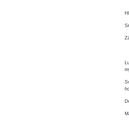
H
Sr
Zá
L
my
Sv
h
D
M