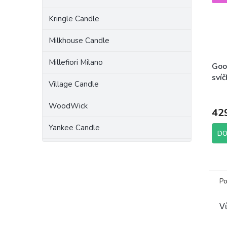
Kringle Candle
Milkhouse Candle
Millefiori Milano
Goo
sví
Village Candle
Turk
Prům
411
hodn
WoodWick
42
prod
je
Yankee Candle
5,0
DO
z
5
hvěz
Po
Vů