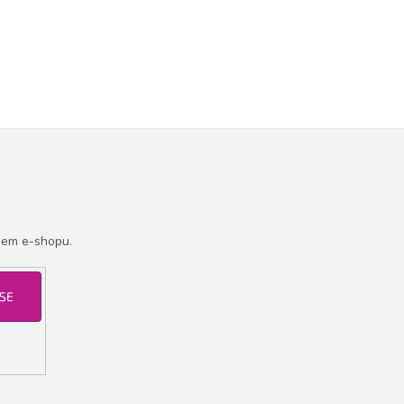
šem e-shopu.
 SE