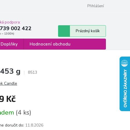
 osobních údajů
Formulář pro odstoupení od smlouvy
Přihlášení
cká podpora:
739 002 422
Nákupní
Prázdný košík
košík
Doplňky
Hodnocení obchodu
 453 g
8513
ek Candle
9 Kč
á
ladem
(4 ks)
e doručit do:
11.8.2026