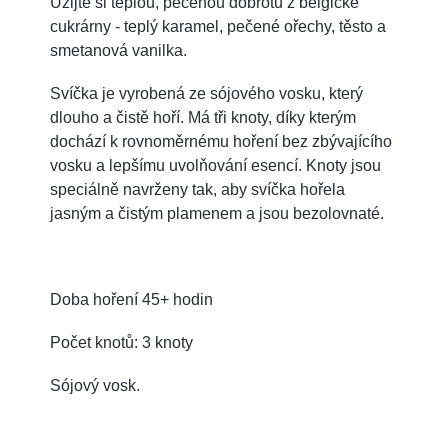
Užijte si teplou, pečenou dobrotu z belgické
cukrárny - teplý karamel, pečené ořechy, těsto a
smetanová vanilka.
Svíčka je vyrobená ze sójového vosku, který
dlouho a čistě hoří. Má tři knoty, díky kterým
dochází k rovnoměrnému hoření bez zbývajícího
vosku a lepšímu uvolňování esencí. Knoty jsou
speciálně navrženy tak, aby svíčka hořela
jasným a čistým plamenem a jsou bezolovnaté.
Doba hoření 45+ hodin
Počet knotů: 3 knoty
Sójový vosk.