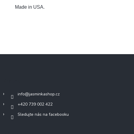
Made in USA.
Z
á
p
a
Kontakt
t
í
info
@
jasminkashop.cz
+420 739 002 422
Sledujte nás na facebooku
Informace pro vás