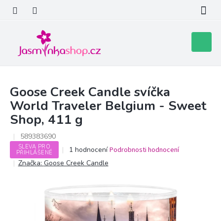
Přejít
na
obsah
Nákupní
košík
Goose Creek Candle svíčka
World Traveler Belgium - Sweet
Shop, 411 g
589383690
SLEVA PRO
Průměrné
1 hodnocení
Podrobnosti hodnocení
PŘIHLÁŠENÉ
hodnocení
Značka:
Goose Creek Candle
produktu
je
5,0
z
5
hvězdiček.