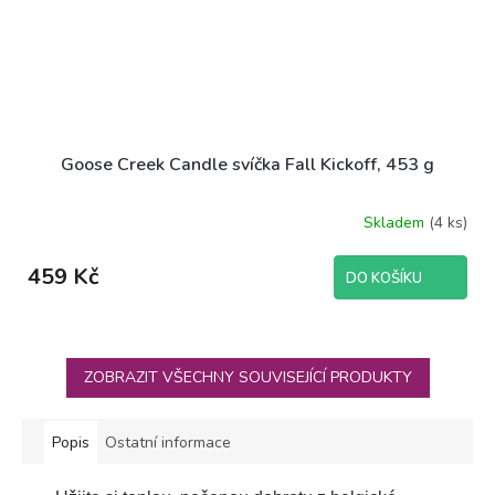
Goose Creek Candle svíčka Fall Kickoff, 453 g
Skladem
(4 ks)
Průměrné
hodnocení
produktu
459 Kč
DO KOŠÍKU
je
5,0
z
5
hvězdiček.
ZOBRAZIT VŠECHNY SOUVISEJÍCÍ PRODUKTY
Popis
Ostatní informace