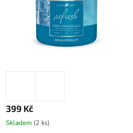
399 Kč
Měrná
Skladem
(2 ks)
cena: