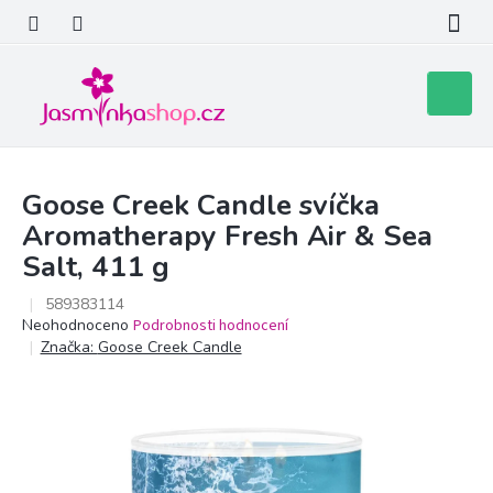
Přejít
na
obsah
Nákupní
košík
Goose Creek Candle svíčka
Aromatherapy Fresh Air & Sea
Salt, 411 g
589383114
Průměrné
Neohodnoceno
Podrobnosti hodnocení
hodnocení
Značka:
Goose Creek Candle
produktu
je
0,0
z
5
hvězdiček.