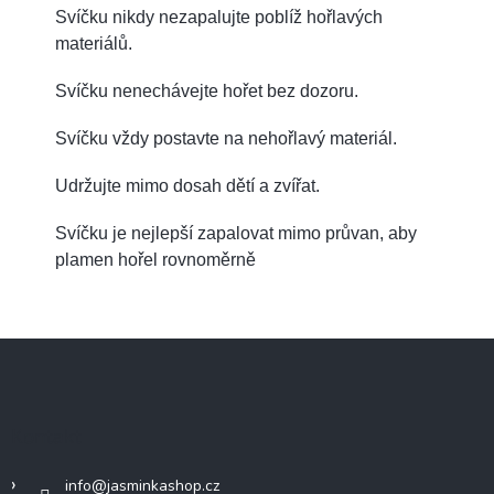
Svíčku nikdy nezapalujte poblíž hořlavých
materiálů.
Svíčku nenechávejte hořet bez dozoru.
Svíčku vždy postavte na nehořlavý materiál.
Udržujte mimo dosah dětí a zvířat.
Svíčku je nejlepší zapalovat mimo průvan, aby
plamen hořel rovnoměrně
Z
á
p
a
Kontakt
t
í
info
@
jasminkashop.cz