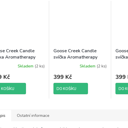
se Creek Candle
Goose Creek Candle
Goose
čka Aromatherapy
svíčka Aromatherapy
svíčk
ender & Chamomile,
Fresh Air & Sea Salt,
Laven
Skladem
(2 ks)
Skladem
(2 ks)
Průměr
 g
411 g
hodnoc
9 Kč
399 Kč
399 
produk
je
5,0
 KOŠÍKU
DO KOŠÍKU
DO K
z
5
hvězdič
pis
Ostatní informace