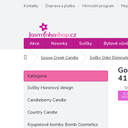
Přejít
Kontakty
Doprava a platba
Věrnostní program
Moj
na
obsah
Akce
Novinky
Svíčky
Bytové vůn
Domů
Goose Creek Candle
Svíčky Odor Eliminat
Go
P
Přeskočit
o
Kategorie
41
kategorie
s
t
Svíčky Hororový design
5
r
SL
PŘI
a
Candleberry Candle
n
Country Candle
n
í
Koupelové bomby Bomb Cosmetics
p