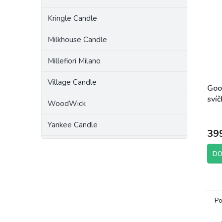
Kringle Candle
Milkhouse Candle
Millefiori Milano
Village Candle
Goo
sví
WoodWick
Lav
411
Yankee Candle
39
DO
Po