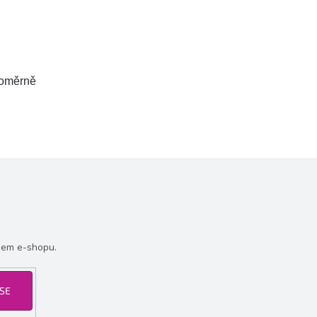
noměrně
šem e-shopu.
 SE