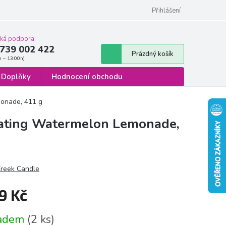
 osobních údajů
Formulář pro odstoupení od smlouvy
Přihlášení
cká podpora:
739 002 422
Nákupní
Prázdný košík
košík
Doplňky
Hodnocení obchodu
monade, 411 g
nating Watermelon Lemonade,
reek Candle
9 Kč
á
ladem
(2 ks)