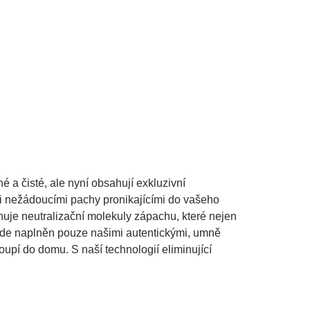
 a čisté, ale nyní obsahují exkluzivní
i nežádoucími pachy pronikajícími do vašeho
je neutralizační molekuly zápachu, které nejen
bude naplněn pouze našimi autentickými, umně
oupí do domu. S naší technologií eliminující