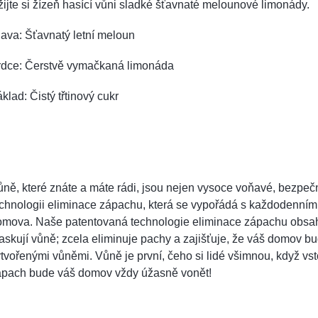
ijte si žízeň hasící vůni sladké šťavnaté melounové limonády.
ava: Šťavnatý letní meloun
rdce: Čerstvě vymačkaná limonáda
klad: Čistý třtinový cukr
ně, které znáte a máte rádi, jsou nejen vysoce voňavé, bezpečné
chnologii eliminace zápachu, která se vypořádá s každodenním
omova. Naše patentovaná technologie eliminace zápachu obsahu
skují vůně; zcela eliminuje pachy a zajišťuje, že váš domov 
tvořenými vůněmi. Vůně je první, čeho si lidé všimnou, když vst
ápach bude váš domov vždy úžasně vonět!