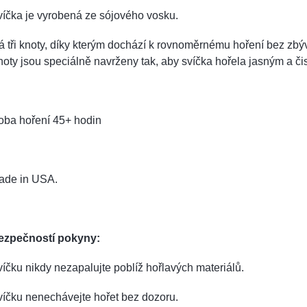
íčka je vyrobená ze sójového vosku.
 tři knoty, díky kterým dochází k rovnoměrnému hoření bez zbý
oty jsou speciálně navrženy tak, aby svíčka hořela jasným a č
oba hoření 45+ hodin
ade in USA.
ezpečností pokyny:
íčku nikdy nezapalujte poblíž hořlavých materiálů.
íčku nenechávejte hořet bez dozoru.