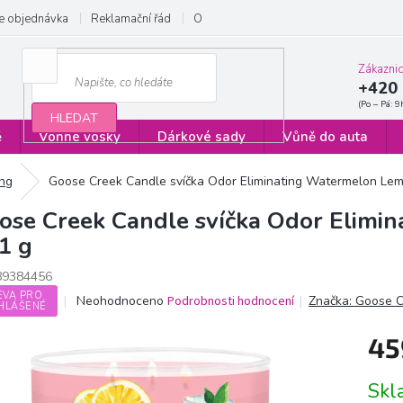
e objednávka
Reklamační řád
Obchodní podmínky
Zásady ochrany
Zákazni
+420 
HLEDAT
ě
Vonné vosky
Dárkové sady
Vůně do auta
ing
Goose Creek Candle svíčka Odor Eliminating Watermelon Le
ose Creek Candle svíčka Odor Elimi
1 g
89384456
EVA PRO
Průměrné
Neohodnoceno
Podrobnosti hodnocení
Značka:
Goose C
HLÁŠENÉ
hodnocení
produktu
45
je
0,0
Měrn
z
Sk
cena:
5