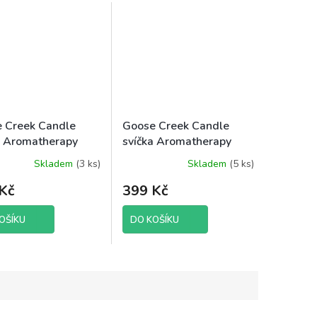
 Creek Candle
Goose Creek Candle
a Aromatherapy
svíčka Aromatherapy
der Sugar, 411 g
Tranquil Rainforest, 411
Skladem
(3 ks)
Skladem
(5 ks)
né
g
ení
Kč
399 Kč
tu
OŠÍKU
DO KOŠÍKU
ek.