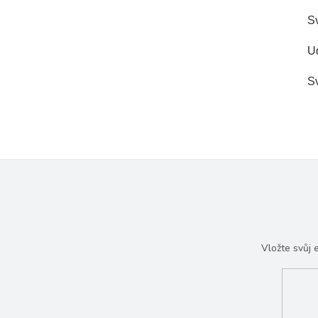
Sv
Ud
Sv
Vložte svůj