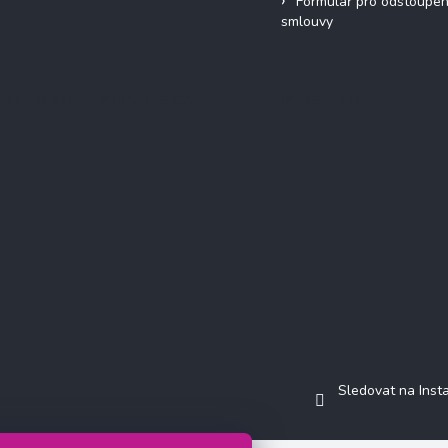
Formulář pro odstoupen
smlouvy
Přijímáme online platby
Instagram
Sledovat na Ins