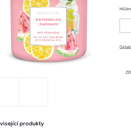
hvězdiček.
Můžem
Detail
ZE
visející produkty