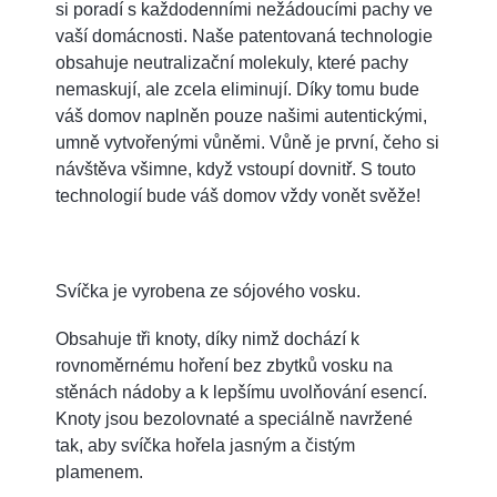
si poradí s každodenními nežádoucími pachy ve
vaší domácnosti. Naše patentovaná technologie
obsahuje neutralizační molekuly, které pachy
nemaskují, ale zcela eliminují. Díky tomu bude
váš domov naplněn pouze našimi autentickými,
umně vytvořenými vůněmi. Vůně je první, čeho si
návštěva všimne, když vstoupí dovnitř. S touto
technologií bude váš domov vždy vonět svěže!
Svíčka je vyrobena ze sójového vosku.
Obsahuje tři knoty, díky nimž dochází k
rovnoměrnému hoření bez zbytků vosku na
stěnách nádoby a k lepšímu uvolňování esencí.
Knoty jsou bezolovnaté a speciálně navržené
tak, aby svíčka hořela jasným a čistým
plamenem.