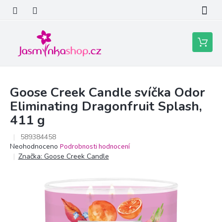
Přejít
na
obsah
Nákupní
košík
Goose Creek Candle svíčka Odor
Eliminating Dragonfruit Splash,
411 g
589384458
Průměrné
Neohodnoceno
Podrobnosti hodnocení
hodnocení
Značka:
Goose Creek Candle
produktu
je
0,0
z
5
hvězdiček.