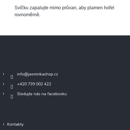
Svíčku zapalujte mimo průvan, aby plamen hořel
rovnoměrně.
Z
á
p
a
Kontakt
t
í
info
@
jasminkashop.cz
+420 739 002 422
Sledujte nás na facebooku
Informace pro vás
Kontakty