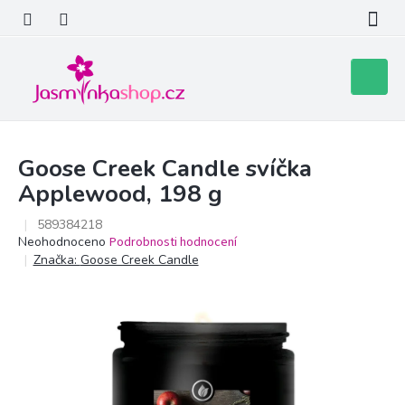
Přejít
na
obsah
Nákupní
košík
Goose Creek Candle svíčka
Applewood, 198 g
589384218
Průměrné
Neohodnoceno
Podrobnosti hodnocení
hodnocení
Značka:
Goose Creek Candle
produktu
je
0,0
z
5
hvězdiček.