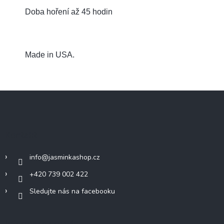
Doba hoření až 45 hodin
Made in USA.
Z
á
p
a
Kontakt
t
í
info
@
jasminkashop.cz
+420 739 002 422
Sledujte nás na facebooku
Informace pro vás