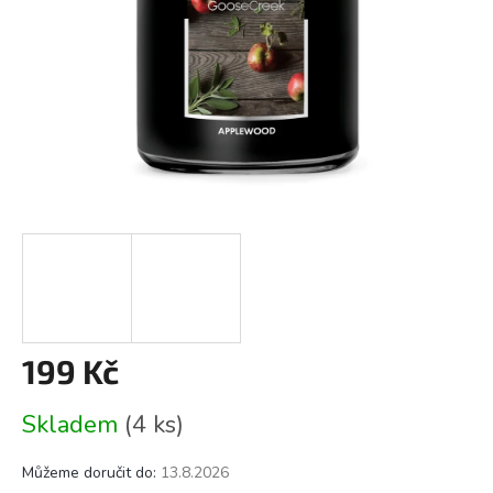
199 Kč
Měrná
Skladem
(4 ks)
cena:
Můžeme doručit do:
13.8.2026