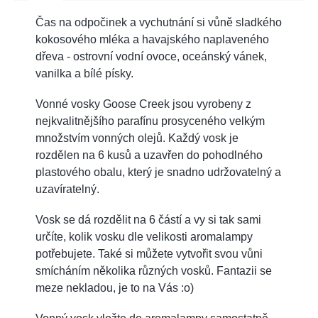
Čas na odpočinek a vychutnání si vůně sladkého
kokosového mléka a havajského naplaveného
dřeva - ostrovní vodní ovoce, oceánský vánek,
vanilka a bílé písky.
Vonné vosky Goose Creek jsou vyrobeny z
nejkvalitnějšího parafínu
prosyceného velkým
množstvím vonných olejů. Každý vosk je
rozdělen na 6 kusů a uzavřen do pohodlného
plastového obalu, který je snadno udržovatelný a
uzavíratelný.
Vosk se dá rozdělit na 6 částí a vy si tak sami
určíte, kolik vosku dle velikosti aromalampy
potřebujete. Také si můžete vytvořit svou vůni
smícháním několika různých vosků. Fantazii se
meze nekladou, je to na Vás :o)