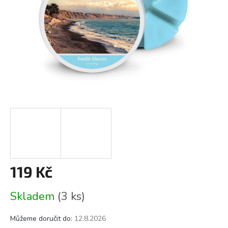
119 Kč
Měrná
Skladem
(3 ks)
cena:
Můžeme doručit do:
12.8.2026