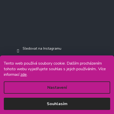
Sledovat na Instagramu
Tento web používá soubory cookie. Dalším procházením
tohoto webu vyjadřujete souhlas s jejich používáním.. Více
informací
zde
.
Copyright 2026
Jasminkashop.cz
. Všechna práva vyhrazena.
Grafický návrh vytvořil a na Shoptet implementoval
Tomáš Hlad
&
Shoptetak.cz
.
Nastavení
Vytvořil Shoptet
Souhlasím