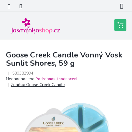
Přejít
na
obsah
Nákupní
košík
Goose Creek Candle Vonný Vosk
Sunlit Shores, 59 g
589382994
Průměrné
Neohodnoceno
Podrobnosti hodnocení
hodnocení
Značka:
Goose Creek Candle
produktu
je
0,0
z
5
hvězdiček.