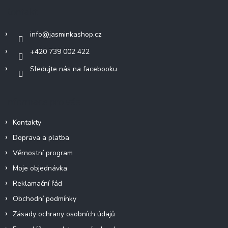
a
Kontakt
t
í
info
@
jasminkashop.cz
+420 739 002 422
Sledujte nás na facebooku
Informace pro vás
Kontakty
Doprava a platba
Věrnostní program
Moje objednávka
Reklamační řád
Obchodní podmínky
Zásady ochrany osobních údajů