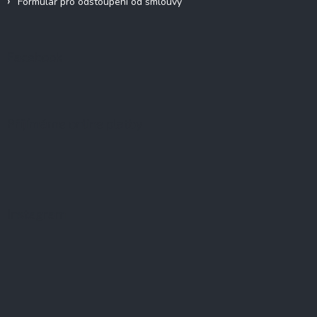
Formulář pro odstoupení od smlouvy
Facebook
Přijímáme online platby
Instagram