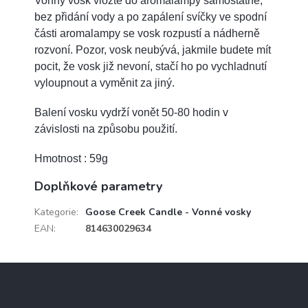
Vonný vosk vložte do aromalampy samostatně,
bez přidání vody a po zapálení svíčky ve spodní
části aromalampy se vosk rozpustí a nádherně
rozvoní. Pozor, vosk neubývá, jakmile budete mít
pocit, že vosk již nevoní, stačí ho po vychladnutí
vyloupnout a vyměnit za jiný.
Balení vosku vydrží vonět 50-80 hodin v
závislosti na způsobu použití.
Hmotnost : 59g
Doplňkové parametry
Kategorie
:
Goose Creek Candle - Vonné vosky
EAN
:
814630029634
Z
á
p