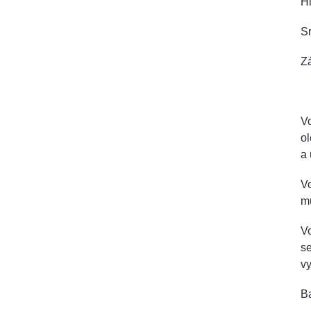
Hl
Sr
Zá
Vo
ol
a 
Vo
mů
Vo
se
vy
Ba