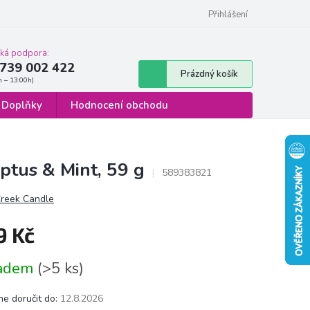
 osobních údajů
Formulář pro odstoupení od smlouvy
Přihlášení
cká podpora:
739 002 422
Nákupní
Prázdný košík
košík
Doplňky
Hodnocení obchodu
ptus & Mint, 59 g
589383821
reek Candle
9 Kč
á
ladem
(>5 ks)
e doručit do:
12.8.2026