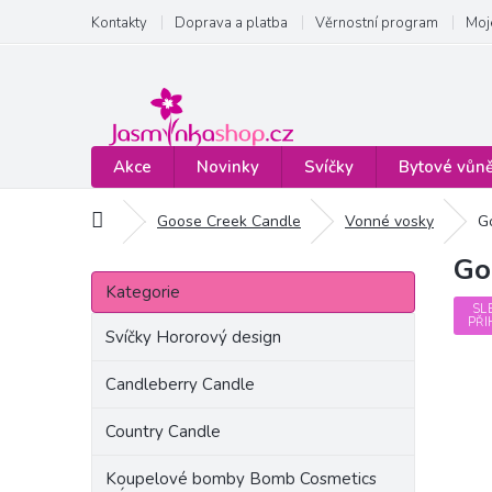
Přejít
Kontakty
Doprava a platba
Věrnostní program
Moj
na
obsah
Akce
Novinky
Svíčky
Bytové vůn
Domů
Goose Creek Candle
Vonné vosky
G
Go
P
Přeskočit
o
Kategorie
kategorie
s
SL
PŘI
t
Svíčky Hororový design
r
a
Candleberry Candle
n
Country Candle
n
í
Koupelové bomby Bomb Cosmetics
p