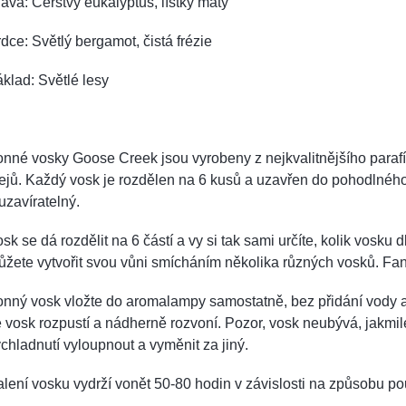
ava: Čerstvý eukalyptus, lístky máty
dce: Světlý bergamot, čistá frézie
klad: Světlé lesy
nné vosky Goose Creek jsou vyrobeny z nejkvalitnějšího paraf
ejů. Každý vosk je rozdělen na 6 kusů a uzavřen do pohodlného
uzavíratelný.
sk se dá rozdělit na 6 částí a vy si tak sami určíte, kolik vosku
žete vytvořit svou vůni smícháním několika různých vosků. Fant
nný vosk vložte do aromalampy samostatně, bez přidání vody a
 vosk rozpustí a nádherně rozvoní. Pozor, vosk neubývá, jakmile 
chladnutí vyloupnout a vyměnit za jiný.
lení vosku vydrží vonět 50-80 hodin v závislosti na způsobu pou