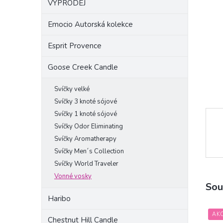
VÝPRODEJ
a
n
Emocio Autorská kolekce
e
l
Esprit Provence
Goose Creek Candle
Svíčky velké
Svíčky 3 knoté sójové
Svíčky 1 knoté sójové
Svíčky Odor Eliminating
Svíčky Aromatherapy
Svíčky Men´s Collection
Svíčky World Traveler
Vonné vosky
Sou
Haribo
AK
Chestnut Hill Candle