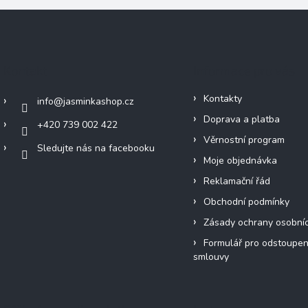
Kontakt
Informace pro vás
Kontakty
info
@
jasminkashop.cz
Doprava a platba
+420 739 002 422
Věrnostní program
Sledujte nás na facebooku
Moje objednávka
Reklamační řád
Obchodní podmínky
Zásady ochrany osobní
Formulář pro odstoupen
smlouvy