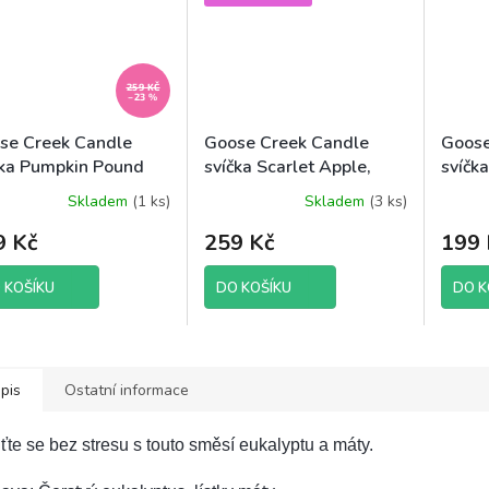
259 KČ
–23 %
se Creek Candle
Goose Creek Candle
Goose
čka Pumpkin Pound
svíčka Scarlet Apple,
svíčk
e, 198 g
198 g
198 g
Skladem
(1 ks)
Skladem
(3 ks)
9 Kč
259 Kč
199 
 KOŠÍKU
DO KOŠÍKU
DO K
pis
Ostatní informace
ťte se bez stresu s touto směsí eukalyptu a máty.