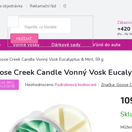
e objednávka
Reklamační řád
Obchodní podmínky
Zásady ochrany
Zákazni
+420 
HLEDAT
ě
Vonné vosky
Dárkové sady
Vůně do auta
oose Creek Candle Vonný Vosk Eucalyptus & Mint, 59 g
ose Creek Candle Vonný Vosk Eucaly
EVA PRO
Průměrné
Neohodnoceno
Podrobnosti hodnocení
Značka:
Goose C
HLÁŠENÉ
hodnocení
produktu
10
je
0,0
Měrn
z
Sk
cena:
5
hvězdiček.
Můžem