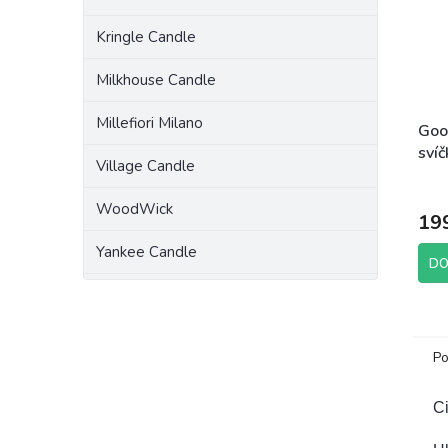
Kringle Candle
Milkhouse Candle
Millefiori Milano
Goo
sví
Village Candle
Cak
WoodWick
19
Yankee Candle
DO
Po
Ci