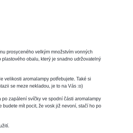
ínu
prosyceného velkým množstvím vonných
 plastového obalu, který je snadno udržovatelný
 dle velikosti aromalampy potřebujete. Také si
azii se meze nekladou, je to na Vás :o)
 po zapálení svíčky ve spodní části aromalampy
budete mít pocit, že vosk již nevoní, stačí ho po
žití.