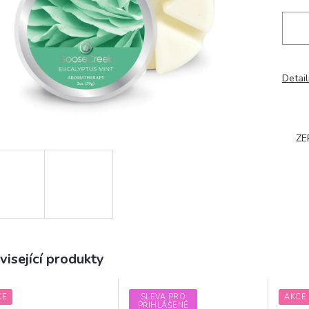
Detail
ZE
visející produkty
CE
SLEVA PRO
AKCE
PŘIHLÁŠENÉ