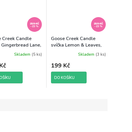
259 KČ
259 KČ
–23 %
–23 %
 Creek Candle
Goose Creek Candle
a Gingerbread Lane,
svíčka Lemon & Leaves,
198 g
Skladem
(5 ks)
Skladem
(3 ks)
Kč
199 Kč
OŠÍKU
DO KOŠÍKU