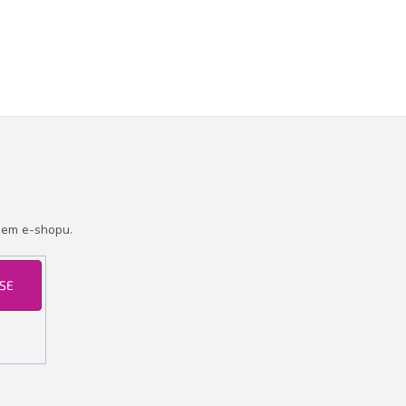
šem e-shopu.
 SE