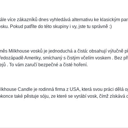
ále více zákazníků dnes vyhledává alternativu ke klasickým pa
sku. Pokud patříte do této skupiny i vy, jste tu správně :)
ěs Milkhouse vosků je jednoduchá a čistá: obsahují výlučně př
ředozápadě Ameriky, smíchaný s čistým včelím voskem . Bez př
ejů . To vám zaručí bezpečné a čisté hoření.
lkhouse Candle je rodinná firma z USA, která svou práci dělá 
konce také pěstuje sóju, ze které se vyrábí vosk, čímž získává 