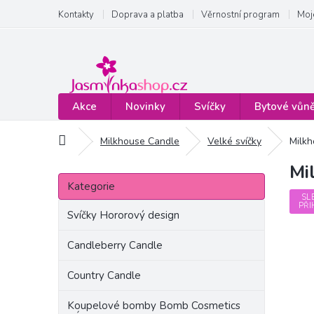
Přejít
Kontakty
Doprava a platba
Věrnostní program
Moj
na
obsah
Akce
Novinky
Svíčky
Bytové vůn
Domů
Milkhouse Candle
Velké svíčky
Milkh
Mi
P
Přeskočit
o
Kategorie
kategorie
s
SL
PŘI
t
Svíčky Hororový design
r
a
Candleberry Candle
n
Country Candle
n
í
Koupelové bomby Bomb Cosmetics
p