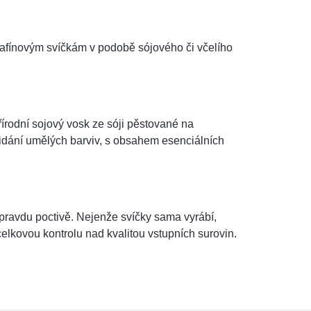
rafínovým svíčkám v podobě sójového či včelího
írodní sojový vosk ze sóji pěstované na
idání umělých barviv, s obsahem esenciálních
opravdu poctivě. Nejenže svíčky sama vyrábí,
celkovou kontrolu nad kvalitou vstupních surovin.