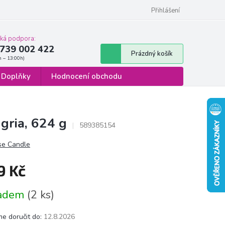
 osobních údajů
Formulář pro odstoupení od smlouvy
Přihlášení
cká podpora:
739 002 422
Nákupní
Prázdný košík
košík
Doplňky
Hodnocení obchodu
gria, 624 g
589385154
se Candle
9 Kč
á
ladem
(2 ks)
e doručit do:
12.8.2026