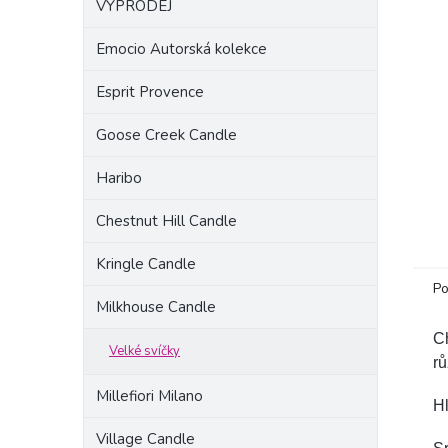
VÝPRODEJ
a
n
Emocio Autorská kolekce
e
l
Esprit Provence
Goose Creek Candle
Haribo
Chestnut Hill Candle
Kringle Candle
Po
Milkhouse Candle
Ch
Velké svíčky
rů
Millefiori Milano
Hl
Village Candle