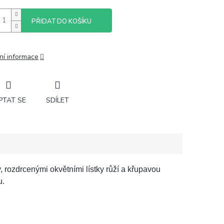
PŘIDAT DO KOŠÍKU
ní informace
PTAT SE
SDÍLET
rozdrcenými okvětními lístky růží a křupavou
u.