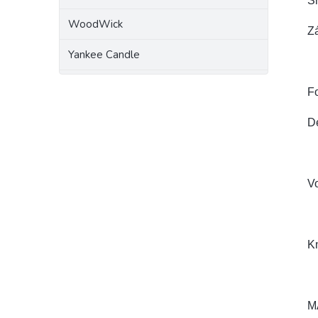
Sr
WoodWick
Zá
Yankee Candle
Fo
Dé
V
K
M