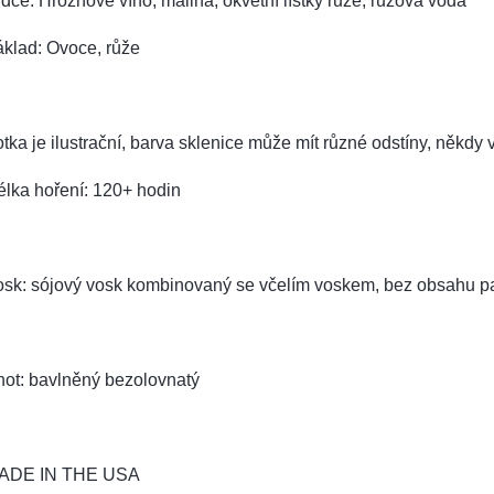
dce: Hroznové víno, malina, okvětní lístky růže, růžová voda
klad: Ovoce, růže
tka je ilustrační, barva sklenice může mít různé odstíny, někdy v
lka hoření: 120+ hodin
osk: sójový vosk kombinovaný se včelím voskem, bez obsahu pa
not: bavlněný bezolovnatý
ADE IN THE USA