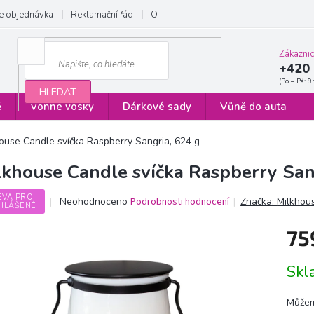
e objednávka
Reklamační řád
Obchodní podmínky
Zásady ochrany
Zákazni
+420 
HLEDAT
ě
Vonné vosky
Dárkové sady
Vůně do auta
ouse Candle svíčka Raspberry Sangria, 624 g
lkhouse Candle svíčka Raspberry San
EVA PRO
Průměrné
Neohodnoceno
Podrobnosti hodnocení
Značka:
Milkhou
HLÁŠENÉ
hodnocení
produktu
75
je
0,0
Měrn
z
Sk
cena:
5
hvězdiček.
Můžem