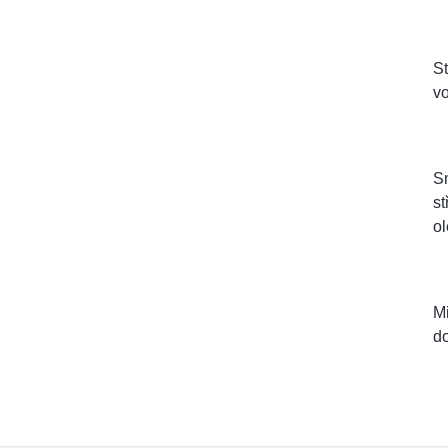
St
vo
Sm
st
ol
Mi
do