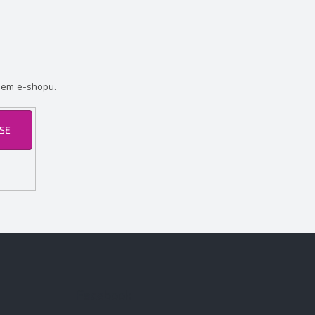
šem e-shopu.
 SE
Facebook