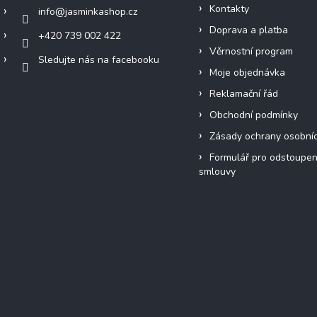
Kontakty
info
@
jasminkashop.cz
Doprava a platba
+420 739 002 422
Věrnostní program
Sledujte nás na facebooku
Moje objednávka
Reklamační řád
Obchodní podmínky
Zásady ochrany osobní
Formulář pro odstoupen
smlouvy
Přijímáme online platby
Instagram