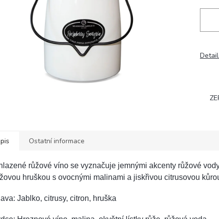
Detail
ZE
pis
Ostatní informace
lazené růžové víno se vyznačuje jemnými akcenty růžové vody, 
žovou hruškou s ovocnými malinami a jiskřivou citrusovou kůro
ava: Jablko, citrusy, citron, hruška