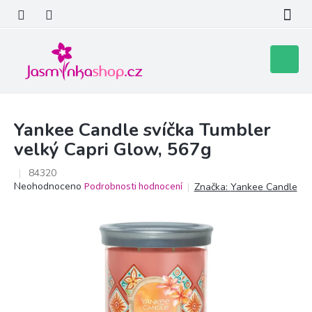
Přejít
na
obsah
Nákupní
košík
Yankee Candle svíčka Tumbler
velký Capri Glow, 567g
84320
Průměrné
Neohodnoceno
Podrobnosti hodnocení
Značka:
Yankee Candle
hodnocení
produktu
je
0,0
z
5
hvězdiček.