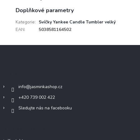
Doplňkové parametry
Kategorie
:
Svíčky Yankee Candle Tumbler velký
EAN
:
5038581164502
Z
á
p
a
Kontakt
t
í
info
@
jasminkashop.cz
+420 739 002 422
Sledujte nás na facebooku
Informace pro vás