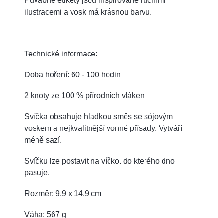
Půvabné etikety jsou inspirované ručními
ilustracemi a vosk má krásnou barvu.
Technické informace:
Doba hoření: 60 - 100 hodin
2 knoty ze 100 % přírodních vláken
Svíčka obsahuje hladkou směs se sójovým
voskem a nejkvalitnější vonné přísady.
Vytváří
méně sazí.
Svíčku lze postavit na víčko, do kterého dno
pasuje.
Rozměr: 9,9 x 14,9 cm
Váha: 567 g