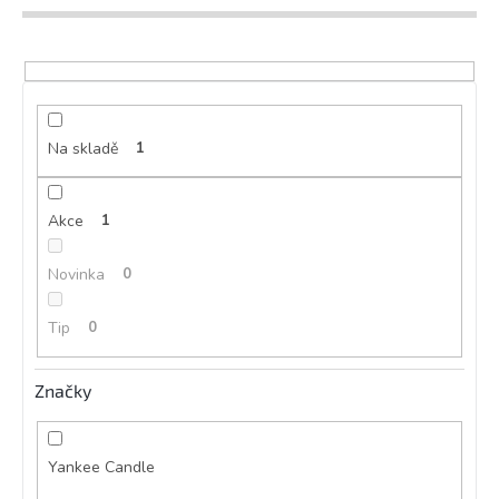
d
u
k
t
ů
Na skladě
1
Akce
1
Novinka
0
Tip
0
Značky
Yankee Candle