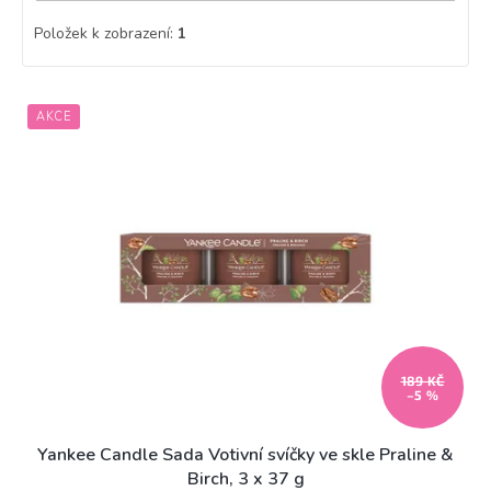
Položek k zobrazení:
1
V
AKCE
ý
p
i
s
p
r
o
d
u
k
t
189 KČ
ů
–5 %
Yankee Candle Sada Votivní svíčky ve skle Praline &
Birch, 3 x 37 g