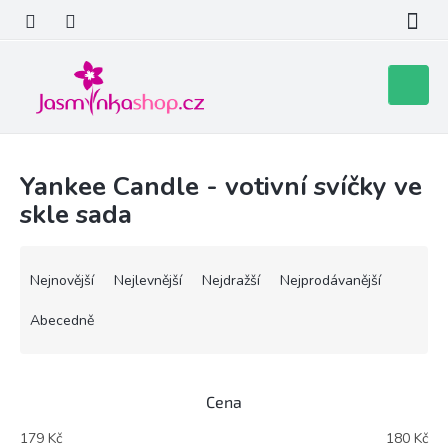
Přejít
na
obsah
Nákupní
košík
Yankee Candle - votivní svíčky ve
skle sada
Ř
a
Nejnovější
Nejlevnější
Nejdražší
Nejprodávanější
z
e
Abecedně
n
í
p
Cena
r
o
179
Kč
180
Kč