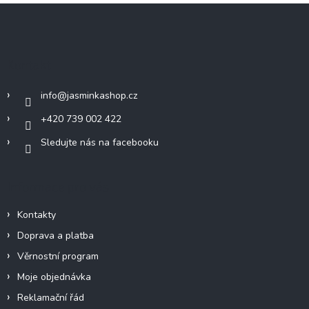
Z
á
p
a
Kontakt
t
í
info
@
jasminkashop.cz
+420 739 002 422
Sledujte nás na facebooku
Informace pro vás
Kontakty
Doprava a platba
Věrnostní program
Moje objednávka
Reklamační řád