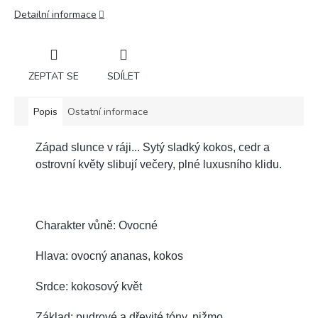
Detailní informace
ZEPTAT SE
SDÍLET
Popis
Ostatní informace
Západ slunce v ráji... Sytý sladký kokos, cedr a
ostrovní květy slibují večery, plné luxusního klidu.
Charakter vůně: Ovocné
Hlava: ovocný ananas, kokos
Srdce: kokosový květ
Základ: pudrové a dřevité tóny, pižmo