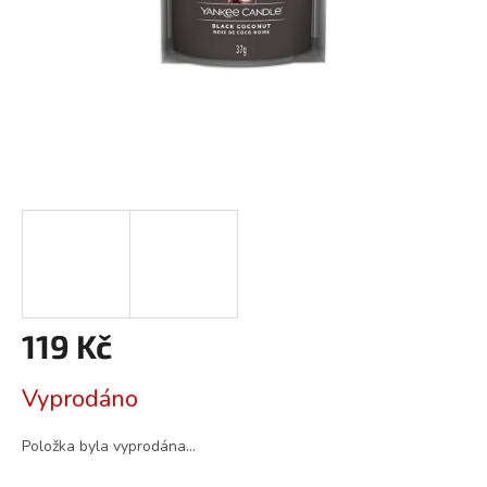
119 Kč
Měrná
Vyprodáno
cena:
Položka byla vyprodána…