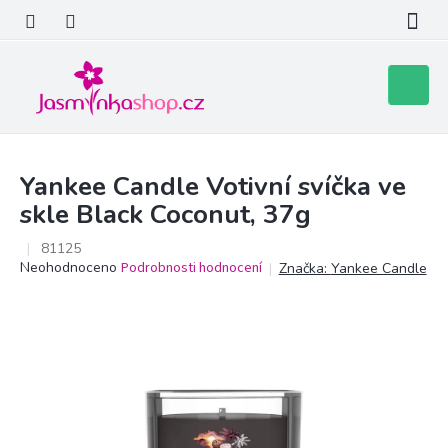
Přejít
na
obsah
Nákupní
košík
Yankee Candle Votivní svíčka ve
skle Black Coconut, 37g
81125
Průměrné
Neohodnoceno
Podrobnosti hodnocení
Značka:
Yankee Candle
hodnocení
produktu
je
0,0
z
5
hvězdiček.