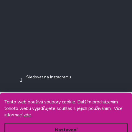
Sledovat na Instagramu
Tento web používá soubory cookie. Dalším procházením
tohoto webu vyjadřujete souhlas s jejich používáním.. Více
Copyright 2026
Jasminkashop.cz
. Všechna práva vyhrazena.
informací
zde
.
Grafický návrh vytvořil a na Shoptet implementoval
Tomáš Hlad
&
Shoptetak.cz
.
Nastavení