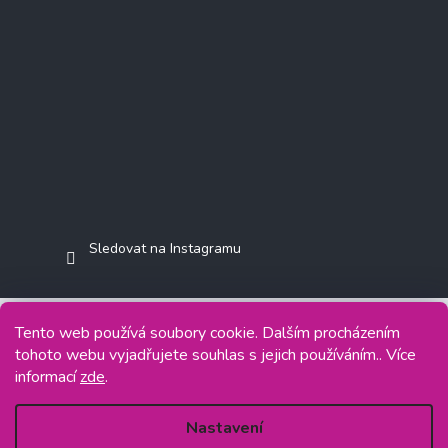
Sledovat na Instagramu
Tento web používá soubory cookie. Dalším procházením
tohoto webu vyjadřujete souhlas s jejich používáním.. Více
Copyright 2026
Jasminkashop.cz
. Všechna práva vyhrazena.
informací
zde
.
Grafický návrh vytvořil a na Shoptet implementoval
Tomáš Hlad
&
Shoptetak.cz
.
Nastavení