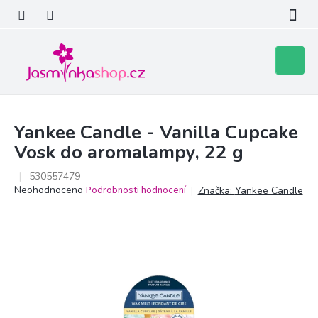
Přejít
na
obsah
Nákupní
košík
Yankee Candle - Vanilla Cupcake
Vosk do aromalampy, 22 g
530557479
Průměrné
Neohodnoceno
Podrobnosti hodnocení
Značka:
Yankee Candle
hodnocení
produktu
je
0,0
z
5
hvězdiček.