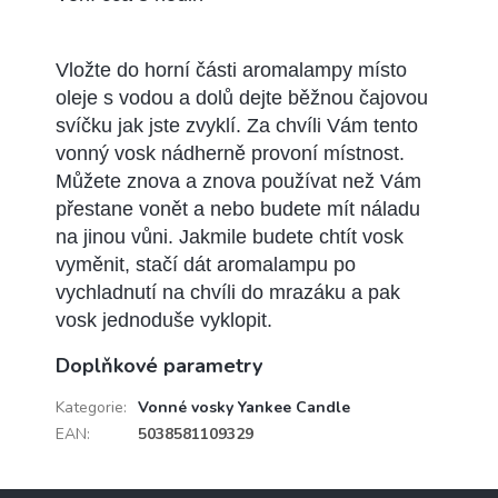
Vložte do horní části aromalampy místo
oleje s vodou a dolů dejte běžnou čajovou
svíčku jak jste zvyklí. Za chvíli Vám tento
vonný vosk nádherně provoní místnost.
Můžete znova a znova používat než Vám
přestane vonět a nebo budete mít náladu
na jinou vůni. Jakmile budete chtít vosk
vyměnit, stačí dát aromalampu po
vychladnutí na chvíli do mrazáku a pak
vosk jednoduše vyklopit.
Doplňkové parametry
Kategorie
:
Vonné vosky Yankee Candle
EAN
:
5038581109329