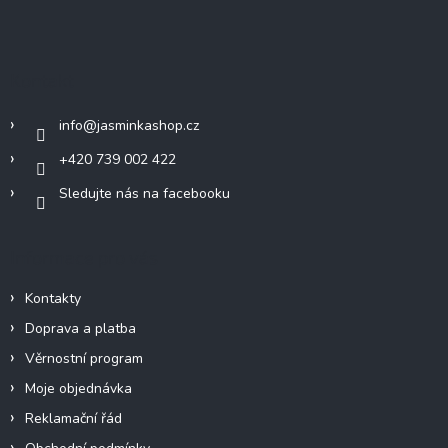
Z
á
p
a
Kontakt
t
í
info
@
jasminkashop.cz
+420 739 002 422
Sledujte nás na facebooku
Informace pro vás
Kontakty
Doprava a platba
Věrnostní program
Moje objednávka
Reklamační řád