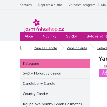
Přejít
Kontakty
Doprava a platba
Věrnostní program
Moj
na
obsah
Akce
Novinky
Svíčky
Bytové vůn
Domů
Yankee Candle
Vůně do auta
Gelové
Ya
P
Přeskočit
o
Kategorie
kategorie
5
s
SL
t
Svíčky Hororový design
PŘI
r
a
Candleberry Candle
n
Country Candle
n
í
Koupelové bomby Bomb Cosmetics
p