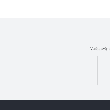
Vložte svůj
Z
á