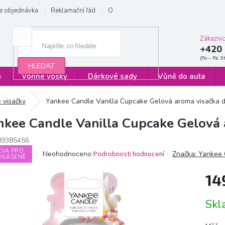
e objednávka
Reklamační řád
Obchodní podmínky
Zásady ochrany
Zákazni
+420 
HLEDAT
ě
Vonné vosky
Dárkové sady
Vůně do auta
 visačky
Yankee Candle Vanilla Cupcake Gelová aroma visačka d
nkee Candle Vanilla Cupcake Gelová a
89385456
EVA PRO
Průměrné
Neohodnoceno
Podrobnosti hodnocení
Značka:
Yankee 
HLÁŠENÉ
hodnocení
produktu
14
je
0,0
Měrn
z
Sk
cena:
5
hvězdiček.