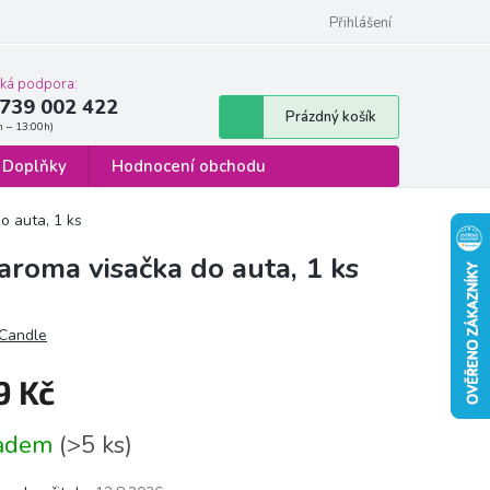
 osobních údajů
Formulář pro odstoupení od smlouvy
Přihlášení
cká podpora:
739 002 422
Nákupní
Prázdný košík
košík
Doplňky
Hodnocení obchodu
o auta, 1 ks
roma visačka do auta, 1 ks
Candle
9 Kč
á
ladem
(>5 ks)