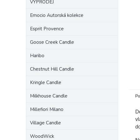
VÝPRODEJ
a
n
Emocio Autorská kolekce
e
l
Esprit Provence
Goose Creek Candle
Haribo
Chestnut Hill Candle
Kringle Candle
Milkhouse Candle
Po
Millefiori Milano
De
vl
Village Candle
do
WoodWick