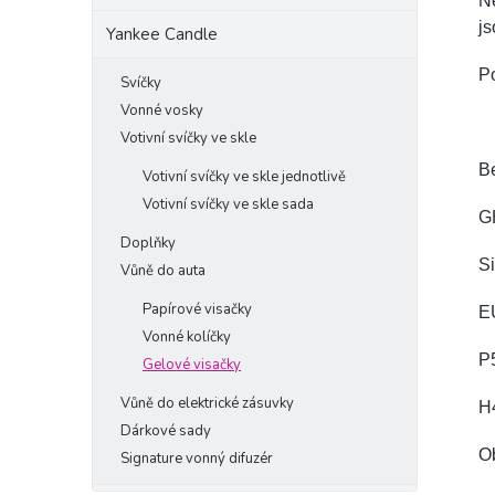
Ne
js
Yankee Candle
Po
Svíčky
Vonné vosky
Votivní svíčky ve skle
B
Votivní svíčky ve skle jednotlivě
Votivní svíčky ve skle sada
GH
Doplňky
S
Vůně do auta
Papírové visačky
EU
Vonné kolíčky
P5
Gelové visačky
Vůně do elektrické zásuvky
H4
Dárkové sady
Ob
Signature vonný difuzér