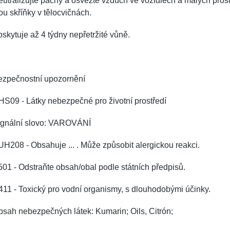
utralizujte pachy a osvěžte vzduch ve vozidlech a malých prost
ou skříňky v tělocvičnách.
skytuje až 4 týdny nepřetržité vůně.
ezpečnostní upozornění
S09 - Látky nebezpečné pro životní prostředí
ignální slovo: VAROVÁNÍ
H208 - Obsahuje ... . Může způsobit alergickou reakci.
01 - Odstraňte obsah/obal podle státních předpisů.
11 - Toxický pro vodní organismy, s dlouhodobými účinky.
sah nebezpečných látek: Kumarin; Oils, Citrón;