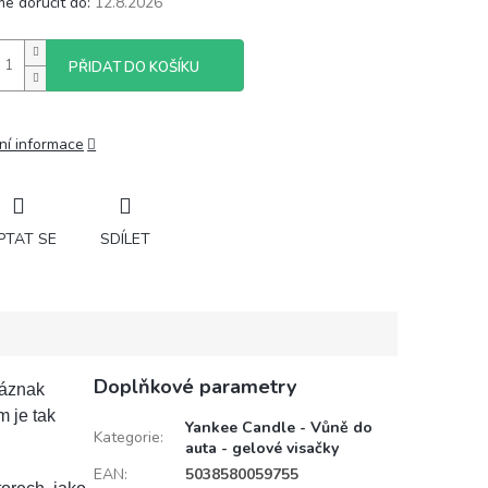
e doručit do:
12.8.2026
PŘIDAT DO KOŠÍKU
ní informace
PTAT SE
SDÍLET
Doplňkové parametry
Náznak
 je tak
Yankee Candle - Vůně do
Kategorie
:
auta - gelové visačky
EAN
:
5038580059755