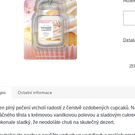
Můžem
Detail
ZE
pis
Ostatní informace
n plný pečení vrcholí radostí z čerstvě ozdobených cupcaků. 
áčného těsta s krémovou vanilkovou polevou a sladovým cukrem
konale sladký, že neodoláte chuti na skutečný dezert.