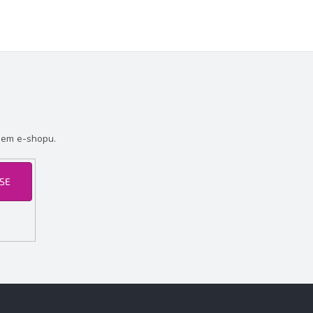
šem e-shopu.
 SE