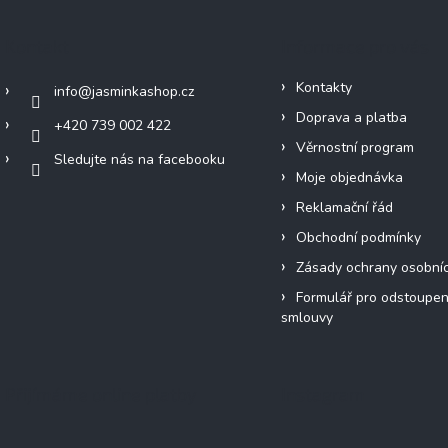
Kontakt
Informace pro vás
Kontakty
info
@
jasminkashop.cz
Doprava a platba
+420 739 002 422
Věrnostní program
Sledujte nás na facebooku
Moje objednávka
Reklamační řád
Obchodní podmínky
Zásady ochrany osobní
Formulář pro odstoupen
smlouvy
Přijímáme online platby
Instagram