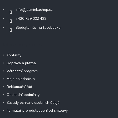
t
í
info
@
jasminkashop.cz
+420 739 002 422
Sledujte nás na facebooku
Informace pro vás
Kontakty
Doprava a platba
Věrnostní program
Moje objednávka
Reklamační řád
Obchodní podmínky
Zásady ochrany osobních údajů
Formulář pro odstoupení od smlouvy