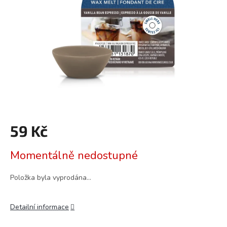
59 Kč
Měrná
Momentálně nedostupné
cena:
Položka byla vyprodána…
Detailní informace