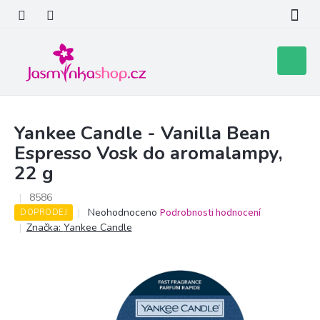
Přejít
na
obsah
Nákupní
košík
Yankee Candle - Vanilla Bean
Espresso Vosk do aromalampy,
22 g
8586
Průměrné
Neohodnoceno
Podrobnosti hodnocení
DOPRODEJ
hodnocení
Značka:
Yankee Candle
produktu
je
0,0
z
5
hvězdiček.