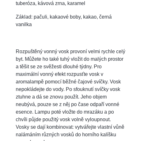
tuberóza, kávová zrna, karamel
Základ: pačuli, kakaové boby, kakao, černá
vanilka
Rozpuštěný vonný vosk provoní velmi rychle celý
byt. Můžete ho také tuhý vložit do malých prostor
a těšit se ze svěžesti dlouhé týdny. Pro
maximální vonný efekt rozpusťte vosk v
aromalampě pomocí běžné čajové svíčky. Vosk
nepokládejte do vody. Po sfouknutí svíčky vosk
ztuhne a dá se znovu použít. Jeho objem
neubývá, pouze se z něj po čase odpaří vonné
esence. Lampu poté vložte do mrazáku a po
chvíli půjde použitý vosk volně vyloupnout.
Vosky se dají kombinovat: vytvářejte vlastní vůně
nalámáním různých vosků do horního kalíšku