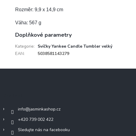
Rozměr: 9,9 x 14,9 cm
Váha: 567 g
Doplňkové parametry
Kategorie
:
Svíčky Yankee Candle Tumbler velký
EAN
:
5038581143279
Z
á
p
a
Kontakt
t
í
info
@
jasminkashop.cz
+420 739 002 422
Sledujte nás na facebooku