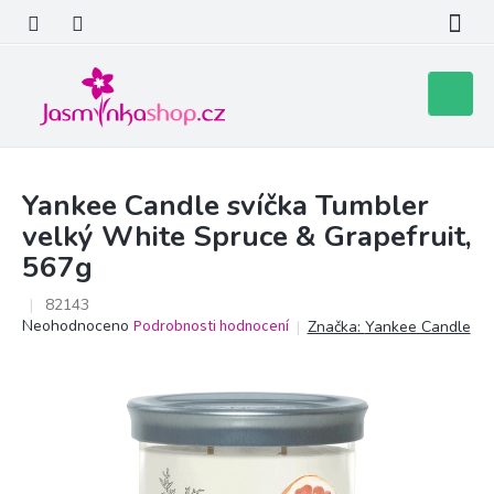
Přejít
na
obsah
Nákupní
košík
Yankee Candle svíčka Tumbler
velký White Spruce & Grapefruit,
567g
82143
Průměrné
Neohodnoceno
Podrobnosti hodnocení
Značka:
Yankee Candle
hodnocení
produktu
je
0,0
z
5
hvězdiček.