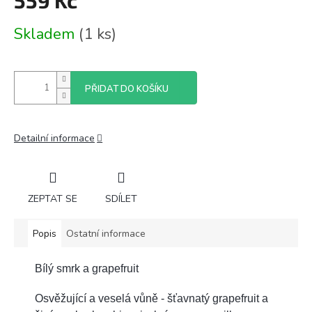
559 Kč
Měrná
Skladem
(1 ks)
cena:
PŘIDAT DO KOŠÍKU
Detailní informace
ZEPTAT SE
SDÍLET
Popis
Ostatní informace
Bílý smrk a grapefruit
Osvěžující a veselá vůně - šťavnatý grapefruit a