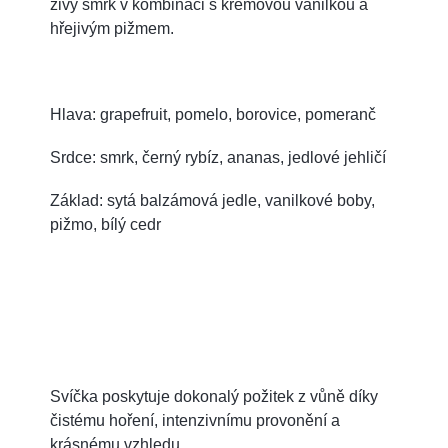
živý smrk v kombinaci s krémovou vanilkou a
hřejivým pižmem.
Hlava: grapefruit, pomelo, borovice, pomeranč
Srdce: smrk, černý rybíz, ananas, jedlové jehličí
Základ: sytá balzámová jedle, vanilkové boby,
pižmo, bílý cedr
Svíčka poskytuje dokonalý požitek z vůně díky
čistému hoření, intenzivnímu provonění a
krásnému vzhledu.