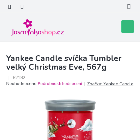
Přejít
na
obsah
Nákupní
košík
Yankee Candle svíčka Tumbler
velký Christmas Eve, 567g
82182
Průměrné
Neohodnoceno
Podrobnosti hodnocení
Značka:
Yankee Candle
hodnocení
produktu
je
0,0
z
5
hvězdiček.