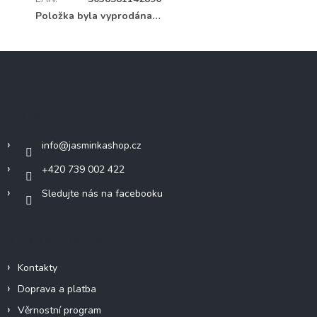
Položka byla vyprodána…
Z
á
p
a
Kontakt
t
í
info
@
jasminkashop.cz
+420 739 002 422
Sledujte nás na facebooku
Informace pro vás
Kontakty
Doprava a platba
Věrnostní program