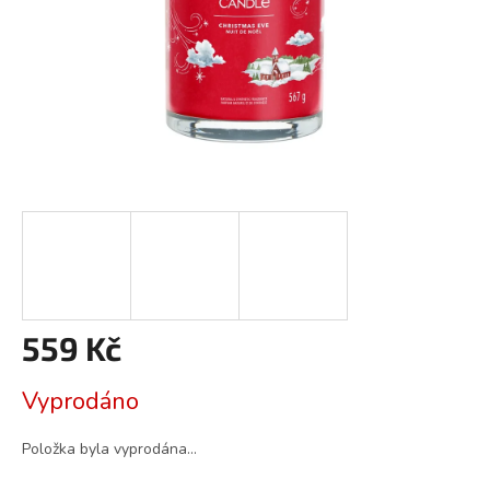
559 Kč
Měrná
Vyprodáno
cena:
Položka byla vyprodána…