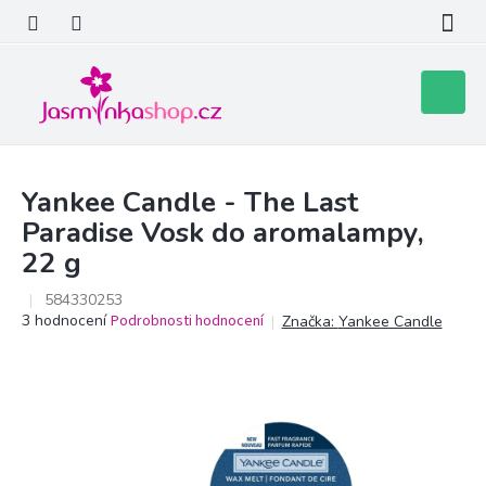
Přejít
na
obsah
Nákupní
košík
Yankee Candle - The Last
Paradise Vosk do aromalampy,
22 g
584330253
Průměrné
3 hodnocení
Podrobnosti hodnocení
Značka:
Yankee Candle
hodnocení
produktu
je
5,0
z
5
hvězdiček.