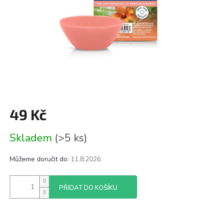
49 Kč
Měrná
Skladem
(>5 ks)
cena:
Můžeme doručit do:
11.8.2026
PŘIDAT DO KOŠÍKU