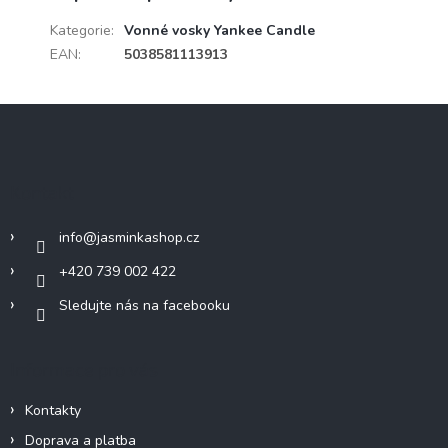
Kategorie
:
Vonné vosky Yankee Candle
EAN
:
5038581113913
Z
á
p
a
Kontakt
t
í
info
@
jasminkashop.cz
+420 739 002 422
Sledujte nás na facebooku
Informace pro vás
Kontakty
Doprava a platba