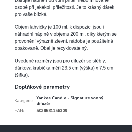
Darujte nádhernou vůni příteli nebo milované
osobě při jakékoli příležitosti. Je to krásný dárek
pro vaše blízké.
Objem lahvičky je 100 ml, k dispozici jsou i
náhradní náplně v objemu 200 ml, díky kterým se
provonění výrazně zlevní, nádoba je použitelná
opakovaně. Obal je recyklovatelný.
Uvedené rozměry jsou pro difuzér se stébly,
dárková krabička měří 23,5 cm (výška) x 7,5 cm
(šířka).
Doplňkové parametry
Yankee Candle - Signature vonný
Kategorie
:
difuzér
EAN
:
5038581156309
Z