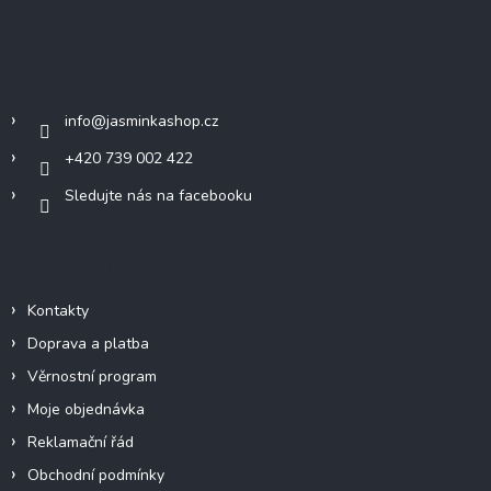
á
p
a
Kontakt
t
í
info
@
jasminkashop.cz
+420 739 002 422
Sledujte nás na facebooku
Informace pro vás
Kontakty
Doprava a platba
Věrnostní program
Moje objednávka
Reklamační řád
Obchodní podmínky