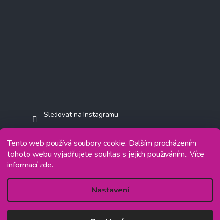
Sledovat na Instagramu
Tento web používá soubory cookie. Dalším procházením
tohoto webu vyjadřujete souhlas s jejich používáním.. Více
informací
zde
.
Copyright 2026
Jasminkashop.cz
. Všechna práva vyhrazena.
Grafický návrh vytvořil a na Shoptet implementoval
Tomáš Hlad
&
Shoptetak.cz
.
Nastavení
Vytvořil Shoptet