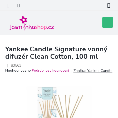
Přejít
na
obsah
Nákupní
košík
Yankee Candle Signature vonný
difuzér Clean Cotton, 100 ml
83563
Průměrné
Neohodnoceno
Podrobnosti hodnocení
Značka:
Yankee Candle
hodnocení
produktu
je
0,0
z
5
hvězdiček.