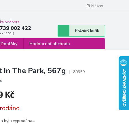
 osobních údajů
Formulář pro odstoupení od smlouvy
Přihlášení
cká podpora:
739 002 422
Nákupní
Prázdný košík
košík
Doplňky
Hodnocení obchodu
t In The Park, 567g
80359
e
9 Kč
á
rodáno
ka byla vyprodána…