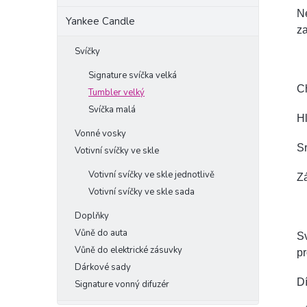
Ne
Yankee Candle
za
Svíčky
Signature svíčka velká
C
Tumbler velký
Svíčka malá
Hl
Vonné vosky
Sr
Votivní svíčky ve skle
Votivní svíčky ve skle jednotlivě
Zá
Votivní svíčky ve skle sada
Doplňky
Vůně do auta
Sv
Vůně do elektrické zásuvky
p
Dárkové sady
Dí
Signature vonný difuzér