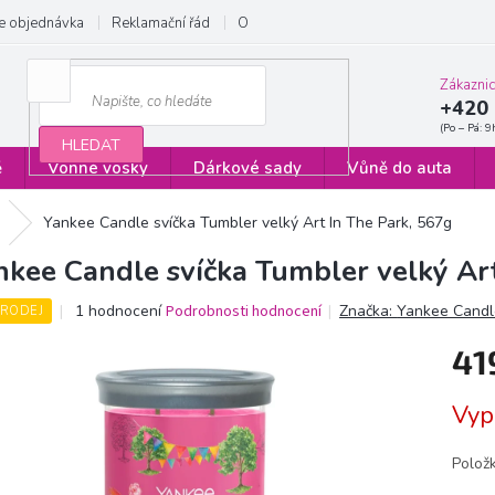
e objednávka
Reklamační řád
Obchodní podmínky
Zásady ochrany
Zákazni
+420 
HLEDAT
ě
Vonné vosky
Dárkové sady
Vůně do auta
Yankee Candle svíčka Tumbler velký Art In The Park, 567g
nkee Candle svíčka Tumbler velký Ar
Průměrné
1 hodnocení
Podrobnosti hodnocení
Značka:
Yankee Candl
RODEJ
hodnocení
produktu
41
je
5,0
Měrn
Vyp
z
cena:
5
hvězdiček.
Polož