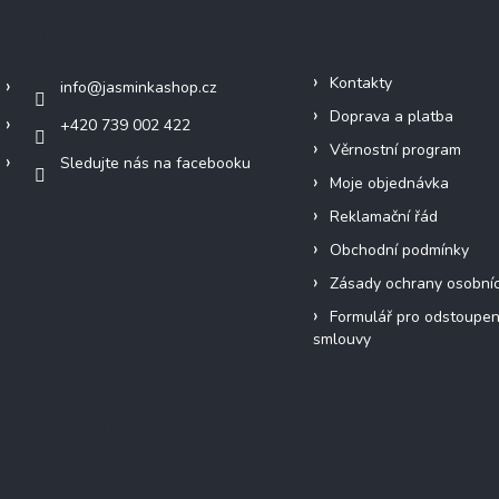
Kontakt
Informace pro vás
Kontakty
info
@
jasminkashop.cz
Doprava a platba
+420 739 002 422
Věrnostní program
Sledujte nás na facebooku
Moje objednávka
Reklamační řád
Obchodní podmínky
Zásady ochrany osobní
Formulář pro odstoupen
smlouvy
Přijímáme online platby
Instagram