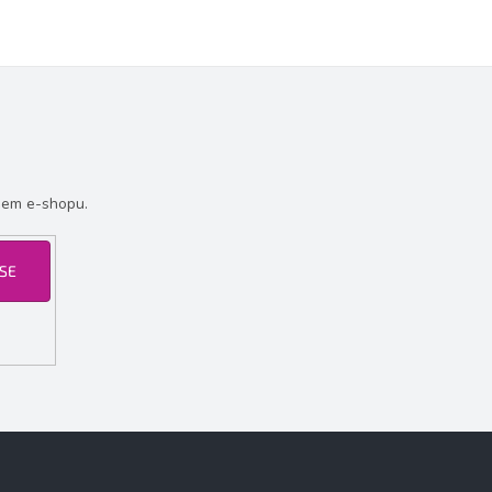
šem e-shopu.
 SE