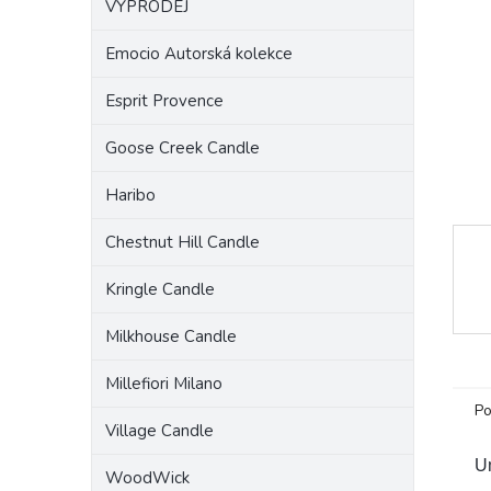
VÝPRODEJ
a
n
Emocio Autorská kolekce
e
l
Esprit Provence
Goose Creek Candle
Haribo
Chestnut Hill Candle
Kringle Candle
Milkhouse Candle
Millefiori Milano
Po
Village Candle
U
WoodWick