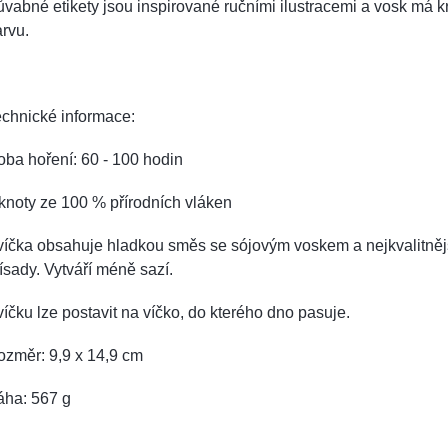
vabné etikety jsou inspirované ručními ilustracemi a vosk má 
rvu.
chnické informace:
ba hoření: 60 - 100 hodin
knoty ze 100 % přírodních vláken
víčka obsahuje hladkou směs se sójovým voskem a nejkvalitněj
ísady.
Vytváří méně sazí.
íčku lze postavit na víčko, do kterého dno pasuje.
ozměr: 9,9 x 14,9 cm
áha: 567 g