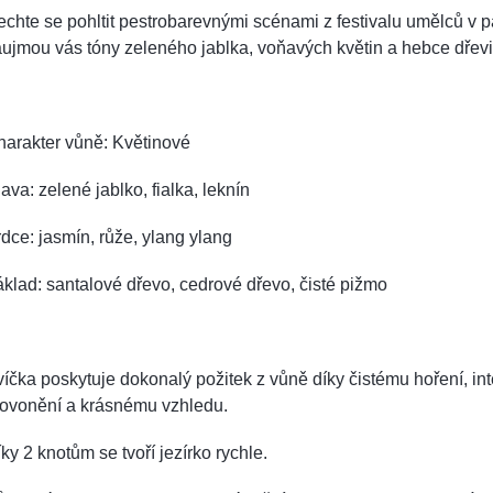
chte se pohltit pestrobarevnými scénami z festivalu umělců v p
ujmou vás tóny zeleného jablka, voňavých květin a hebce dřevi
harakter vůně: Květinové
ava: zelené jablko, fialka, leknín
dce: jasmín, růže, ylang ylang
klad: santalové dřevo, cedrové dřevo, čisté pižmo
íčka poskytuje dokonalý požitek z vůně díky čistému hoření, in
rovonění a krásnému vzhledu.
ky 2 knotům se tvoří jezírko rychle.