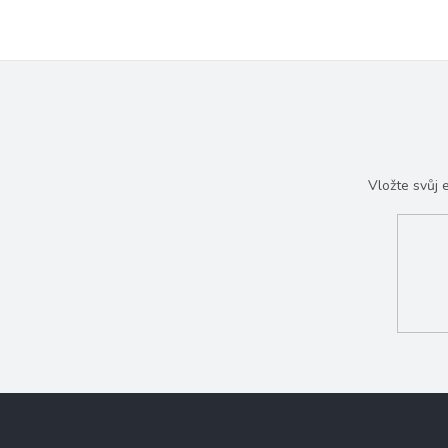
Vložte svůj
Z
á
p