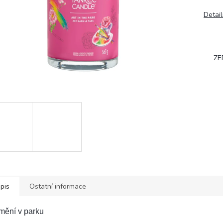
Detail
ZE
pis
Ostatní informace
mění v parku