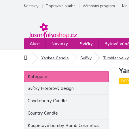
Přejít
Kontakty
Doprava a platba
Věrnostní program
Moj
na
obsah
Akce
Novinky
Svíčky
Bytové vůn
Domů
Yankee Candle
Svíčky
Tumbler velký
Ya
P
Přeskočit
o
Kategorie
kategorie
s
DOP
t
Svíčky Hororový design
r
a
Candleberry Candle
n
Country Candle
n
í
Koupelové bomby Bomb Cosmetics
p