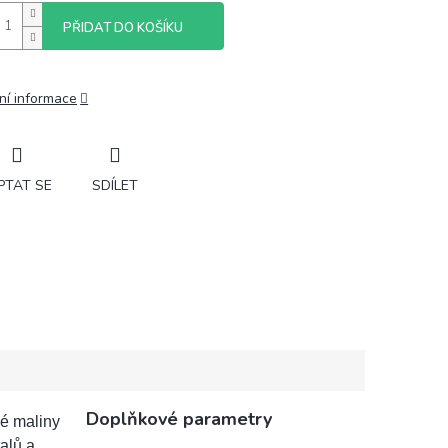
PŘIDAT DO KOŠÍKU
ní informace
PTAT SE
SDÍLET
Doplňkové parametry
né maliny
talů a