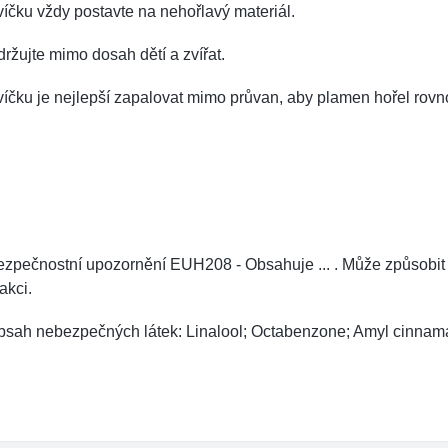
íčku vždy postavte na nehořlavý materiál.
ržujte mimo dosah dětí a zvířat.
íčku je nejlepší zapalovat mimo průvan, aby plamen hořel rov
zpečnostní upozornění EUH208 - Obsahuje ... . Může způsobit
akci.
bsah nebezpečných látek: Linalool; Octabenzone; Amyl cinnam