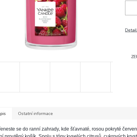
Detail
ZE
pis
Ostatní informace
eneste se do ranní zahrady, kde šťavnaté, rosou pokryté červe
ní proutěný košík. Spolu s tóny kyselých citrusů, cukrových krys