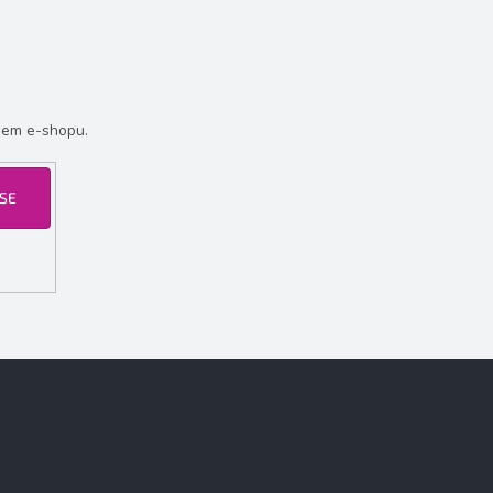
šem e-shopu.
 SE
Facebook