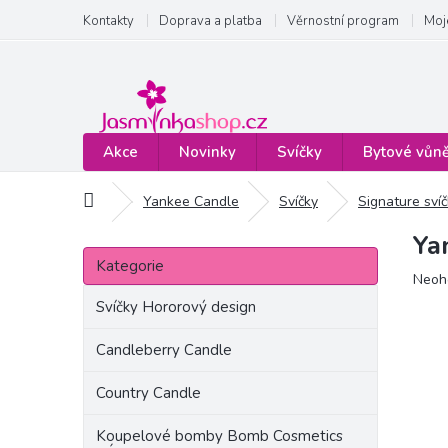
Přejít
Kontakty
Doprava a platba
Věrnostní program
Moj
na
obsah
Akce
Novinky
Svíčky
Bytové vůn
Domů
Yankee Candle
Svíčky
Signature sví
Ya
P
Přeskočit
o
Kategorie
kategorie
Prům
Neoh
s
hodn
t
Svíčky Hororový design
produ
r
je
a
Candleberry Candle
0,0
n
z
Country Candle
5
n
hvězd
í
Koupelové bomby Bomb Cosmetics
p