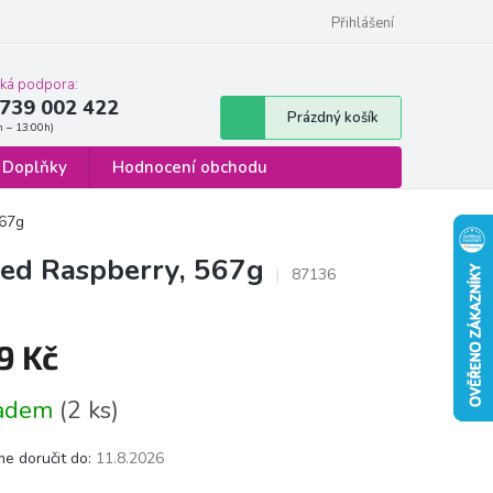
 osobních údajů
Formulář pro odstoupení od smlouvy
Přihlášení
cká podpora:
739 002 422
Nákupní
Prázdný košík
košík
Doplňky
Hodnocení obchodu
567g
Red Raspberry, 567g
87136
9 Kč
á
ladem
(2 ks)
e doručit do:
11.8.2026