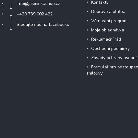
Kontakty
info
@
jasminkashop.cz
Doprava a platba
+420 739 002 422
Věrnostní program
Sledujte nás na facebooku
Moje objednávka
Reklamační řád
Obchodní podmínky
Zásady ochrany osobní
Formulář pro odstoupen
smlouvy
Přijímáme online platby
Instagram