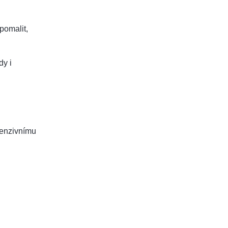
pomalit,
dy i
tenzivnímu