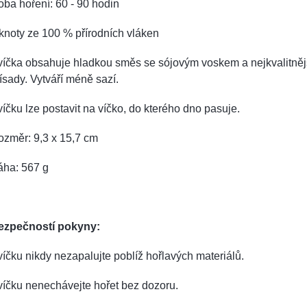
ba hoření: 60 - 90 hodin
knoty ze 100 % přírodních vláken
víčka obsahuje hladkou směs se sójovým voskem a nejkvalitněj
ísady.
Vytváří méně sazí.
íčku lze postavit na víčko, do kterého dno pasuje.
ozměr: 9,3 x 15,7 cm
áha: 567 g
ezpečností pokyny:
íčku nikdy nezapalujte poblíž hořlavých materiálů.
íčku nenechávejte hořet bez dozoru.