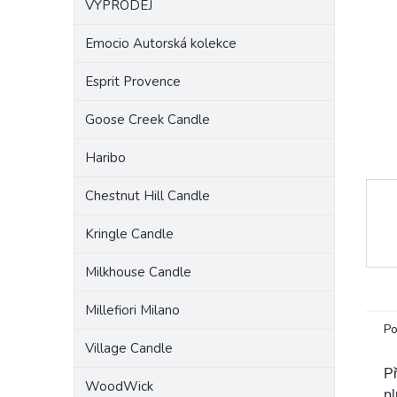
VÝPRODEJ
a
n
Emocio Autorská kolekce
e
l
Esprit Provence
Goose Creek Candle
Haribo
Chestnut Hill Candle
Kringle Candle
Milkhouse Candle
Millefiori Milano
Po
Village Candle
Př
WoodWick
pl