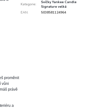
Svíčky Yankee Candle
Kategorie
:
Signature velká
EAN
:
5038581124964
eš proměnit
í vůni
u máš právě
eriéru a