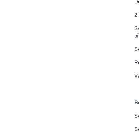
Do
2 
S
př
Sv
R
V
B
Sv
Sv