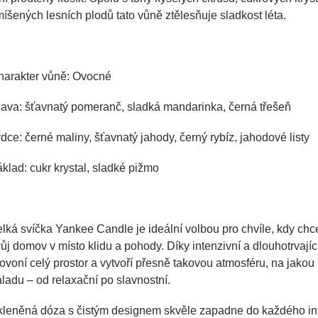
íšených lesních plodů tato vůně ztělesňuje sladkost léta.
harakter vůně: Ovocné
ava: šťavnatý pomeranč, sladká mandarinka, černá třešeň
dce: černé maliny, šťavnatý jahody, černý rybíz, jahodové listy
klad: cukr krystal, sladké pižmo
lká svíčka Yankee Candle je ideální volbou pro chvíle, kdy chc
ůj domov v místo klidu a pohody. Díky intenzivní a dlouhotrvajíc
ovoní celý prostor a vytvoří přesně takovou atmosféru, na jako
ladu – od relaxační po slavnostní.
kleněná dóza s čistým designem skvěle zapadne do každého int