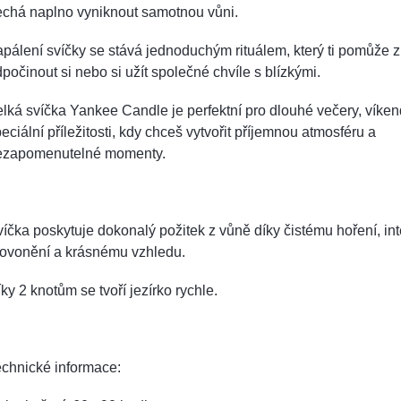
echá naplno vyniknout samotnou vůni.
pálení svíčky se stává jednoduchým rituálem, který ti pomůže z
počinout si nebo si užít společné chvíle s blízkými.
lká svíčka Yankee Candle je perfektní pro dlouhé večery, víken
eciální příležitosti, kdy chceš vytvořit příjemnou atmosféru a
ezapomenutelné momenty.
íčka poskytuje dokonalý požitek z vůně díky čistému hoření, in
rovonění a krásnému vzhledu.
ky 2 knotům se tvoří jezírko rychle.
chnické informace: