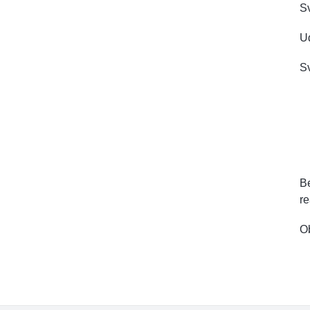
Sv
Ud
Sv
Be
re
O