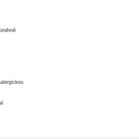
noměrně
 alergickou
al