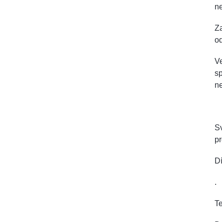
n
Za
od
Ve
sp
n
Sv
p
Dí
.
Te