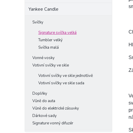
sm
Yankee Candle
Svíčky
C
Signature svíčka velká
Tumbler velký
Hl
Svíčka malá
Sr
Vonné vosky
Votivní svíčky ve skle
Zá
Votivní svíčky ve skle jednotlivě
Votivní svíčky ve skle sada
Doplňky
Ve
Vůně do auta
sv
Vůně do elektrické zásuvky
pr
Dárkové sady
ná
Signature vonný difuzér
S