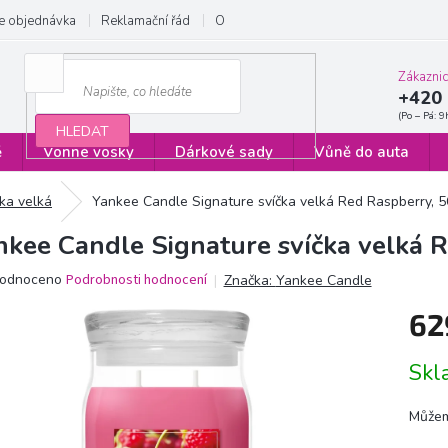
e objednávka
Reklamační řád
Obchodní podmínky
Zásady ochrany
Zákazni
+420 
HLEDAT
ě
Vonné vosky
Dárkové sady
Vůně do auta
čka velká
Yankee Candle Signature svíčka velká Red Raspberry, 
nkee Candle Signature svíčka velká 
ěrné
odnoceno
Podrobnosti hodnocení
Značka:
Yankee Candle
ocení
62
ktu
Měrn
Sk
cena:
iček.
Můžem