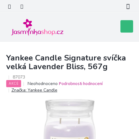
Přejít
na
obsah
Nákupní
košík
Yankee Candle Signature svíčka
velká Lavender Bliss, 567g
87073
Průměrné
Neohodnoceno
Podrobnosti hodnocení
AKCE
hodnocení
Značka:
Yankee Candle
produktu
je
0,0
z
5
hvězdiček.