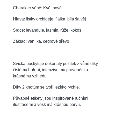
C
harakter vůně: Květinové
Hlava: lístky orchideje, fialka, bílá šalvěj
Srdce: levandule, jasmín, růže, kokos
Základ: vanilka, cedrové dřevo
Svíčka poskytuje dokonalý požitek z vůně díky
čistému hoření, intenzivnímu provonění a
krásnému vzhledu.
Díky 2 knotům se tvoří jezírko rychle.
Půvabné etikety jsou inspirované ručními
ilustracemi a vosk má krásnou barvu.