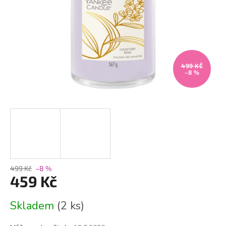
499 KČ
–8 %
499 Kč
–8 %
459 Kč
Měrná
Skladem
(2 ks)
cena: