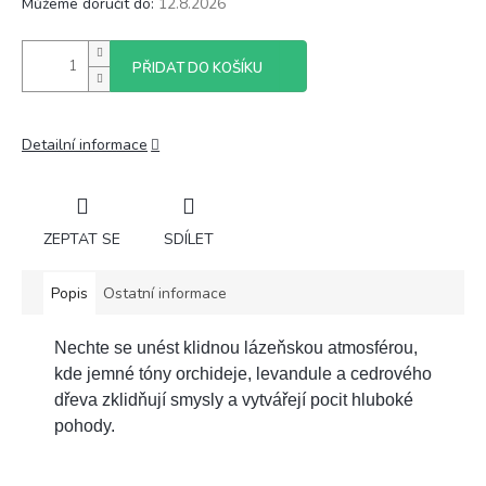
Můžeme doručit do:
12.8.2026
PŘIDAT DO KOŠÍKU
Detailní informace
ZEPTAT SE
SDÍLET
Popis
Ostatní informace
Nechte se unést klidnou lázeňskou atmosférou,
kde jemné tóny orchideje, levandule a cedrového
dřeva zklidňují smysly a vytvářejí pocit hluboké
pohody.