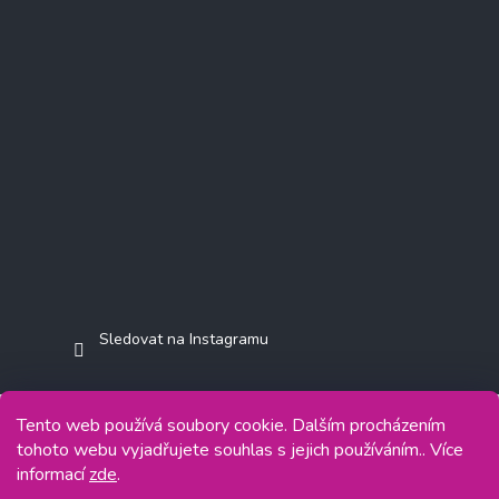
Sledovat na Instagramu
Tento web používá soubory cookie. Dalším procházením
tohoto webu vyjadřujete souhlas s jejich používáním.. Více
Copyright 2026
Jasminkashop.cz
. Všechna práva vyhrazena.
informací
zde
.