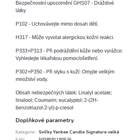
Bezpečnostní upozornění GHS07 - Dráždivé
látky
P102 - Uchovávejte mimo dosah dětí.
H317 - Může vyvolat alergickou kožní reakci.
P333+P313 - Při podráždění kůže nebo vyrážce:
Vyhledejte lékařskou pomoc/ošetření.
P302+P350 - Při styku s kuží: Omyjte velkým
množství vody.
Obsah nebezpečných látek: Linalyl acetate;
linalool; Coumarin; eucalyptol; 2-(2H-
benzotriazol-2-yl)-p-cresol
Doplňkové parametry
Kategorie
:
Svíčky Yankee Candle Signature velká
EAN
:
5038581180526