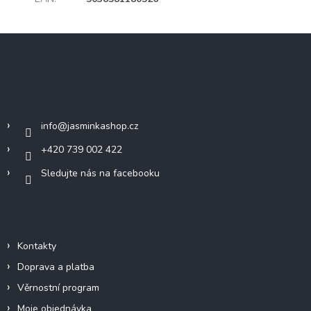
Z
á
p
a
Kontakt
t
í
info
@
jasminkashop.cz
+420 739 002 422
Sledujte nás na facebooku
Informace pro vás
Kontakty
Doprava a platba
Věrnostní program
Moje objednávka