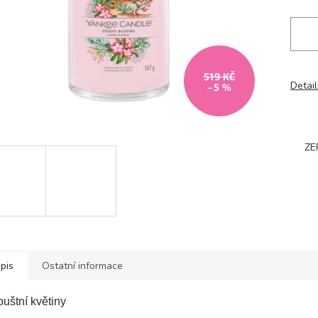
519 KČ
Detail
–5 %
ZE
pis
Ostatní informace
uštní květiny