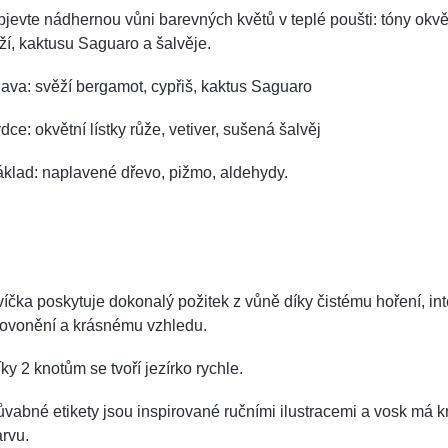
jevte nádhernou vůni barevných květů v teplé poušti: tóny okvět
ží, kaktusu Saguaro a šalvěje.
ava: svěží bergamot, cypřiš, kaktus Saguaro
dce: okvětní lístky růže, vetiver, sušená šalvěj
klad: naplavené dřevo, pižmo, aldehydy.
íčka poskytuje dokonalý požitek z vůně díky čistému hoření, in
rovonění a krásnému vzhledu.
ky 2 knotům se tvoří jezírko rychle.
vabné etikety jsou inspirované ručními ilustracemi a vosk má 
rvu.