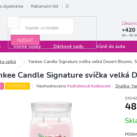
e objednávka
Reklamační řád
Obchodní podmínky
Zásady ochrany
Zákazni
+420 
HLEDAT
ě
Vonné vosky
Dárkové sady
Vůně do auta
čka velká
Yankee Candle Signature svíčka velká Desert Blooms, 
nkee Candle Signature svíčka velká 
Průměrné
Neohodnoceno
Podrobnosti hodnocení
Značka:
Ya
E
DOPRODEJ
hodnocení
produktu
519 K
je
48
0,0
z
Měrn
Sk
5
cena:
hvězdiček.
Můžem