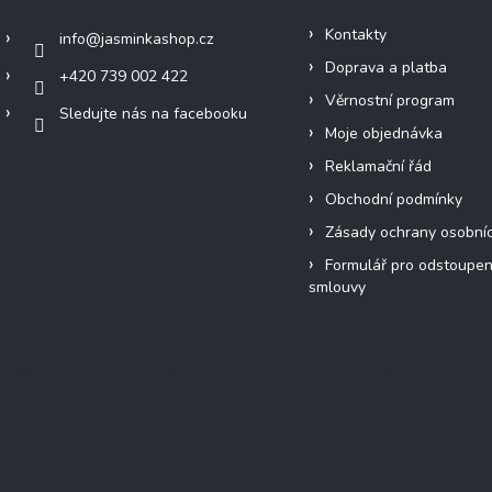
Kontakty
info
@
jasminkashop.cz
Doprava a platba
+420 739 002 422
Věrnostní program
Sledujte nás na facebooku
Moje objednávka
Reklamační řád
Obchodní podmínky
Zásady ochrany osobní
Formulář pro odstoupen
smlouvy
Přijímáme online platby
Instagram