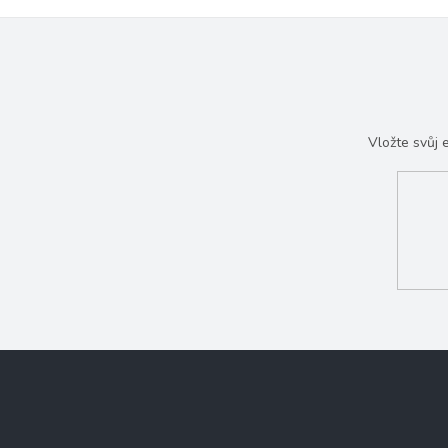
Vložte svůj
Z
á
p
a