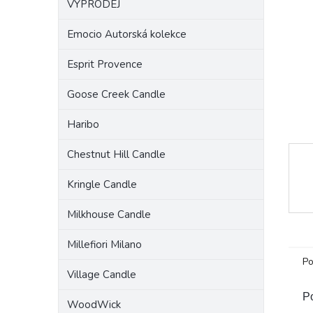
VÝPRODEJ
a
n
Emocio Autorská kolekce
e
l
Esprit Provence
Goose Creek Candle
Haribo
Chestnut Hill Candle
Kringle Candle
Milkhouse Candle
Millefiori Milano
Po
Village Candle
Po
WoodWick