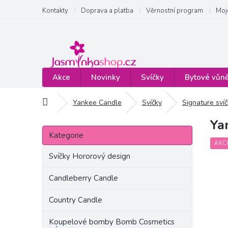
Přejít
Kontakty
Doprava a platba
Věrnostní program
Moj
na
obsah
Akce
Novinky
Svíčky
Bytové vůn
Domů
Yankee Candle
Svíčky
Signature sví
Ya
P
Přeskočit
o
Kategorie
kategorie
s
AKC
t
Svíčky Hororový design
r
a
Candleberry Candle
n
Country Candle
n
í
Koupelové bomby Bomb Cosmetics
p