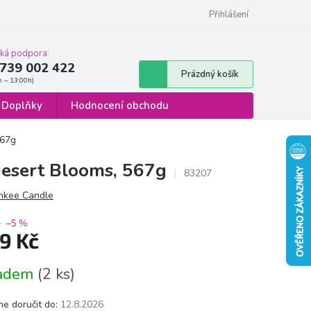
 osobních údajů
Formulář pro odstoupení od smlouvy
Přihlášení
cká podpora:
739 002 422
Nákupní
Prázdný košík
košík
Doplňky
Hodnocení obchodu
567g
Desert Blooms, 567g
83207
nkee Candle
č
–5 %
9 Kč
á
ladem
(2 ks)
e doručit do:
12.8.2026