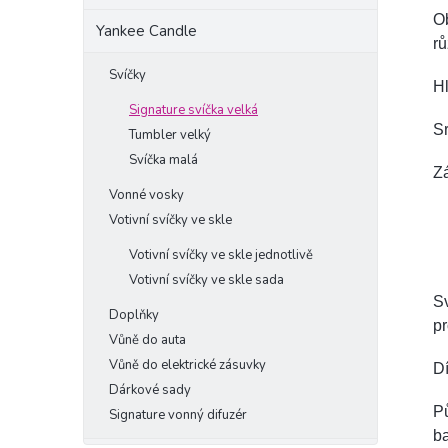
Ob
Yankee Candle
rů
Svíčky
Hl
Signature svíčka velká
Sr
Tumbler velký
Svíčka malá
Zá
Vonné vosky
Votivní svíčky ve skle
Votivní svíčky ve skle jednotlivě
Votivní svíčky ve skle sada
Sv
Doplňky
p
Vůně do auta
Vůně do elektrické zásuvky
Dí
Dárkové sady
Pů
Signature vonný difuzér
ba