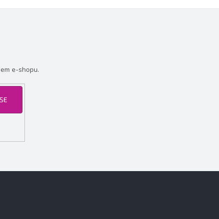
šem e-shopu.
 SE
Facebook