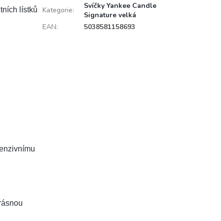
Svíčky Yankee Candle
ních lístků
Kategorie
:
Signature velká
EAN
:
5038581158693
tenzivnímu
krásnou