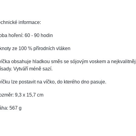
chnické informace:
ba hoření: 60 - 90 hodin
knoty ze 100 % přírodních vláken
víčka obsahuje hladkou směs se sójovým voskem a nejkvalitněj
ísady.
Vytváří méně sazí.
íčku lze postavit na víčko, do kterého dno pasuje.
ozměr: 9,3 x 15,7 cm
áha: 567 g