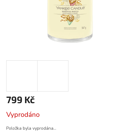
799 Kč
Měrná
Vyprodáno
cena:
Položka byla vyprodána…