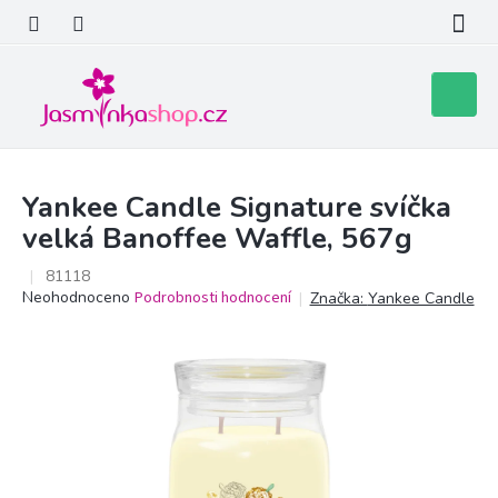
Přejít
na
obsah
Nákupní
košík
Yankee Candle Signature svíčka
velká Banoffee Waffle, 567g
81118
Průměrné
Neohodnoceno
Podrobnosti hodnocení
Značka:
Yankee Candle
hodnocení
produktu
je
0,0
z
5
hvězdiček.