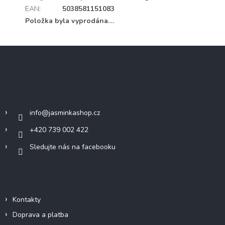
EAN
:
5038581151083
Položka byla vyprodána…
Z
á
p
a
Kontakt
t
í
info
@
jasminkashop.cz
+420 739 002 422
Sledujte nás na facebooku
Informace pro vás
Kontakty
Doprava a platba