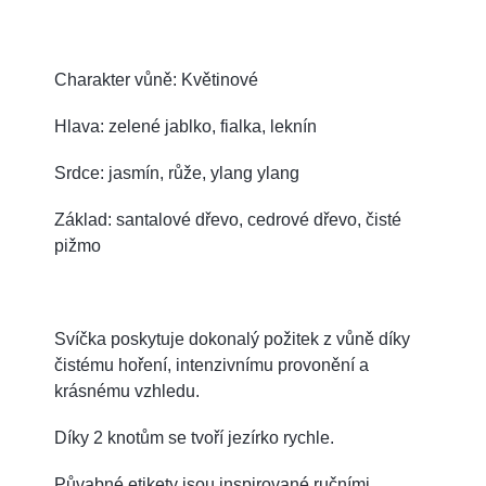
Charakter vůně: Květinové
Hlava: zelené jablko, fialka, leknín
Srdce: jasmín, růže, ylang ylang
Základ: santalové dřevo, cedrové dřevo, čisté
pižmo
Svíčka poskytuje dokonalý požitek z vůně díky
čistému hoření, intenzivnímu provonění a
krásnému vzhledu.
Díky 2 knotům se tvoří jezírko rychle.
Půvabné etikety jsou inspirované ručními