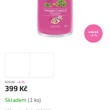
419 KČ
–4 %
419 Kč
–4 %
399 Kč
Měrná
Skladem
(1 ks)
cena: