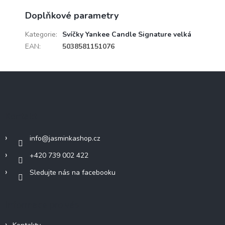
Doplňkové parametry
Kategorie
:
Svíčky Yankee Candle Signature velká
EAN
:
5038581151076
Z
á
p
a
Kontakt
t
í
info
@
jasminkashop.cz
+420 739 002 422
Sledujte nás na facebooku
Informace pro vás