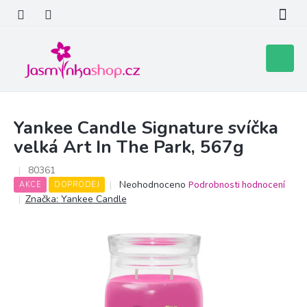
Přejít
na
obsah
Nákupní
košík
Yankee Candle Signature svíčka
velká Art In The Park, 567g
80361
Průměrné
Neohodnoceno
Podrobnosti hodnocení
AKCE
DOPRODEJ
hodnocení
Značka:
Yankee Candle
produktu
je
0,0
z
5
hvězdiček.