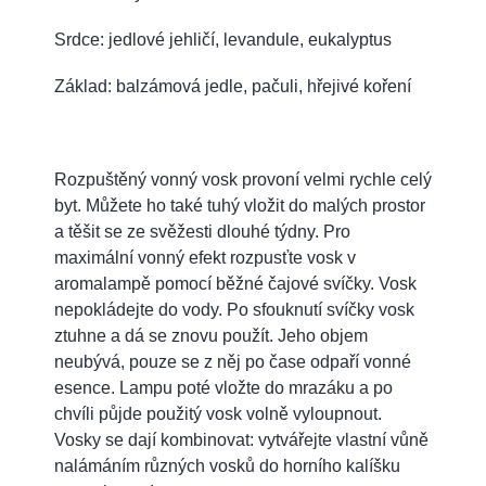
Srdce: jedlové jehličí, levandule, eukalyptus
Základ: balzámová jedle, pačuli, hřejivé koření
Rozpuštěný vonný vosk provoní velmi rychle celý
byt. Můžete ho také tuhý vložit do malých prostor
a těšit se ze svěžesti dlouhé týdny. Pro
maximální vonný efekt rozpusťte vosk v
aromalampě pomocí běžné čajové svíčky. Vosk
nepokládejte do vody. Po sfouknutí svíčky vosk
ztuhne a dá se znovu použít. Jeho objem
neubývá, pouze se z něj po čase odpaří vonné
esence. Lampu poté vložte do mrazáku a po
chvíli půjde použitý vosk volně vyloupnout.
Vosky se dají kombinovat: vytvářejte vlastní vůně
nalámáním různých vosků do horního kalíšku