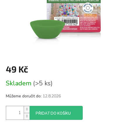
49 Kč
Měrná
Skladem
(>5 ks)
cena:
Můžeme doručit do:
12.8.2026
PŘIDAT DO KOŠÍKU