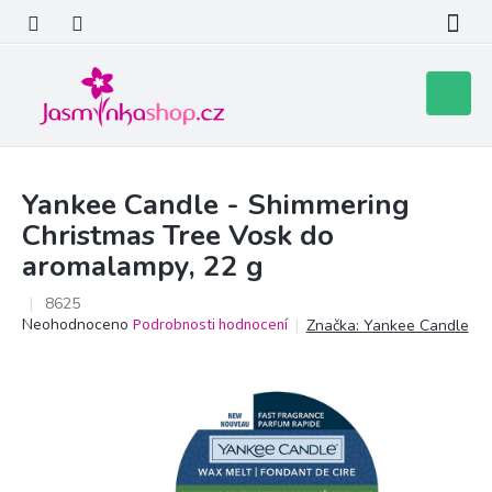
Přejít
na
obsah
Nákupní
košík
Yankee Candle - Shimmering
Christmas Tree Vosk do
aromalampy, 22 g
8625
Průměrné
Neohodnoceno
Podrobnosti hodnocení
Značka:
Yankee Candle
hodnocení
produktu
je
0,0
z
5
hvězdiček.