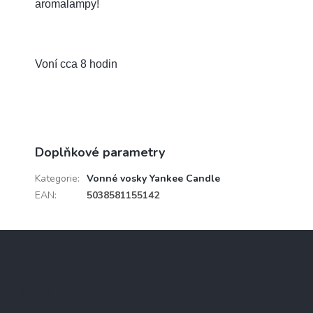
aromalampy!
Voní cca 8 hodin
Doplňkové parametry
Kategorie
:
Vonné vosky Yankee Candle
EAN
:
5038581155142
Z
á
p
a
Kontakt
t