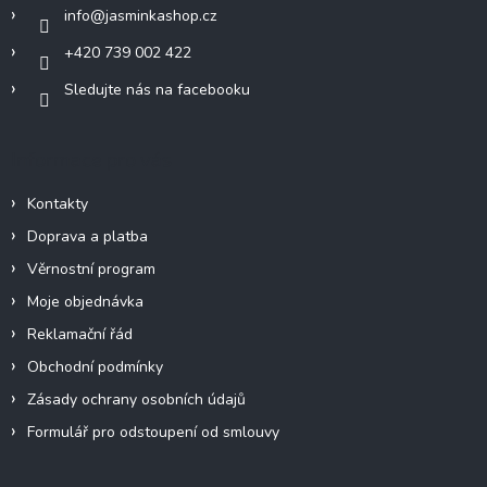
í
info
@
jasminkashop.cz
+420 739 002 422
Sledujte nás na facebooku
Informace pro vás
Kontakty
Doprava a platba
Věrnostní program
Moje objednávka
Reklamační řád
Obchodní podmínky
Zásady ochrany osobních údajů
Formulář pro odstoupení od smlouvy