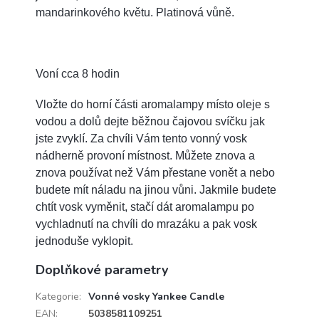
mandarinkového květu. Platinová vůně.
Voní cca 8 hodin
Vložte do horní části aromalampy místo oleje s
vodou a dolů dejte běžnou čajovou svíčku jak
jste zvyklí. Za chvíli Vám tento vonný vosk
nádherně provoní místnost. Můžete znova a
znova používat než Vám přestane vonět a nebo
budete mít náladu na jinou vůni. Jakmile budete
chtít vosk vyměnit, stačí dát aromalampu po
vychladnutí na chvíli do mrazáku a pak vosk
jednoduše vyklopit.
Doplňkové parametry
Kategorie
:
Vonné vosky Yankee Candle
EAN
:
5038581109251