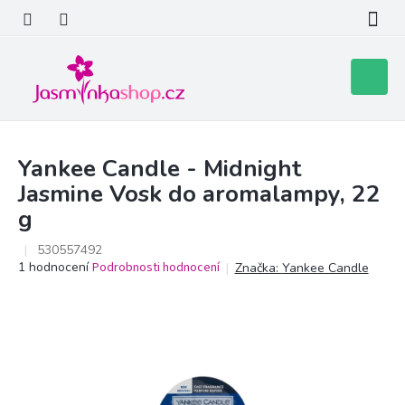
Přejít
na
obsah
Nákupní
košík
Yankee Candle - Midnight
Jasmine Vosk do aromalampy, 22
g
530557492
Průměrné
1 hodnocení
Podrobnosti hodnocení
Značka:
Yankee Candle
hodnocení
produktu
je
5,0
z
5
hvězdiček.