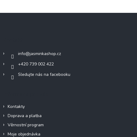
Z
á
p
a
Kontakt
t
í
info
@
jasminkashop.cz
+420 739 002 422
Sledujte nás na facebooku
Informace pro vás
Kontakty
Doprava a platba
Věrnostní program
Moje objednávka