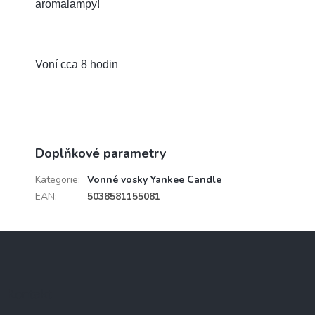
aromalampy!
Voní cca 8 hodin
Doplňkové parametry
Kategorie
:
Vonné vosky Yankee Candle
EAN
:
5038581155081
Z
á
p
a
Kontakt
t