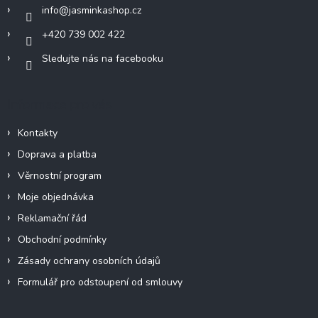
í
info
@
jasminkashop.cz
+420 739 002 422
Sledujte nás na facebooku
Informace pro vás
Kontakty
Doprava a platba
Věrnostní program
Moje objednávka
Reklamační řád
Obchodní podmínky
Zásady ochrany osobních údajů
Formulář pro odstoupení od smlouvy