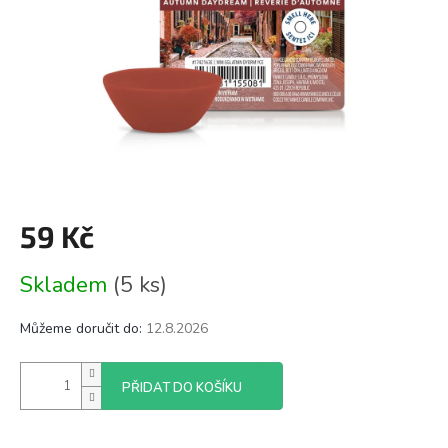
59 Kč
Měrná
Skladem
(5 ks)
cena:
Můžeme doručit do:
12.8.2026
PŘIDAT DO KOŠÍKU