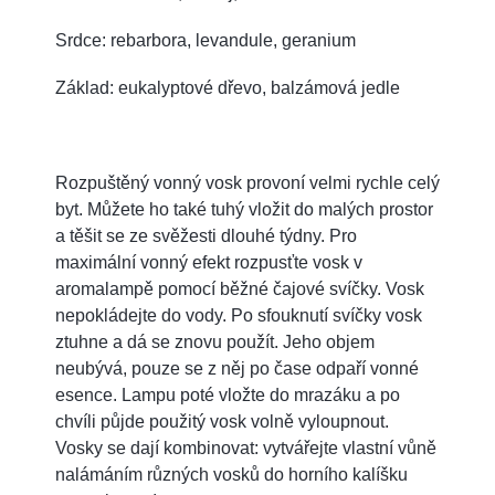
Srdce: rebarbora, levandule, geranium
Základ: eukalyptové dřevo, balzámová jedle
Rozpuštěný vonný vosk provoní velmi rychle celý
byt. Můžete ho také tuhý vložit do malých prostor
a těšit se ze svěžesti dlouhé týdny. Pro
maximální vonný efekt rozpusťte vosk v
aromalampě pomocí běžné čajové svíčky. Vosk
nepokládejte do vody. Po sfouknutí svíčky vosk
ztuhne a dá se znovu použít. Jeho objem
neubývá, pouze se z něj po čase odpaří vonné
esence. Lampu poté vložte do mrazáku a po
chvíli půjde použitý vosk volně vyloupnout.
Vosky se dají kombinovat: vytvářejte vlastní vůně
nalámáním různých vosků do horního kalíšku