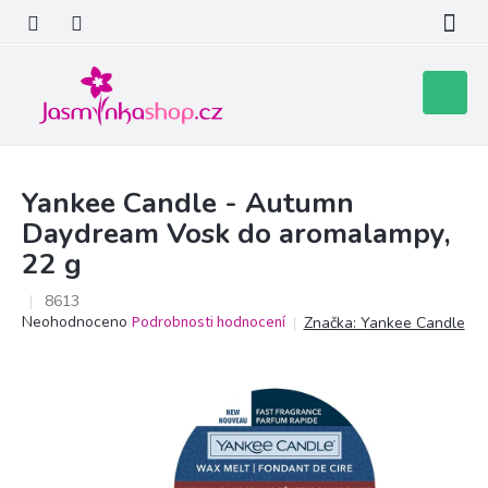
Přejít
na
obsah
Nákupní
košík
Yankee Candle - Autumn
Daydream Vosk do aromalampy,
22 g
8613
Průměrné
Neohodnoceno
Podrobnosti hodnocení
Značka:
Yankee Candle
hodnocení
produktu
je
0,0
z
5
hvězdiček.