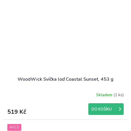
WoodWick Svíčka loď Coastal Sunset, 453 g
Skladem
(1 ks)
Průměrné
hodnocení
produktu
DO KOŠÍKU
519 Kč
je
5,0
z
AKCE
5