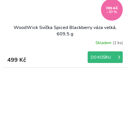
799 KČ
–37 %
WoodWick Svíčka Spiced Blackberry váza velká,
609,5 g
Skladem
(1 ks)
Průměrné
hodnocení
produktu
DO KOŠÍKU
499 Kč
je
4,7
z
5
hvězdiček.