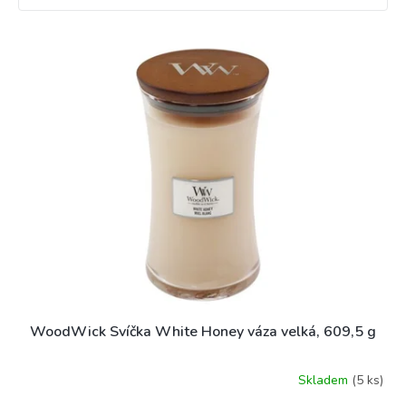
V
ý
p
i
s
p
r
o
d
u
k
t
ů
WoodWick Svíčka White Honey váza velká, 609,5 g
Skladem
(5 ks)
Průměrné
hodnocení