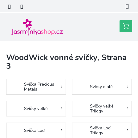
Přejít
na
obsah
Nákupní
košík
WoodWick vonné svíčky
, Strana
3
Svíčka Precious
Svíčky malé
Metals
Svíčky velké
Svíčky velké
Trilogy
Svíčka Loď
Svíčka Loď
Trilogy