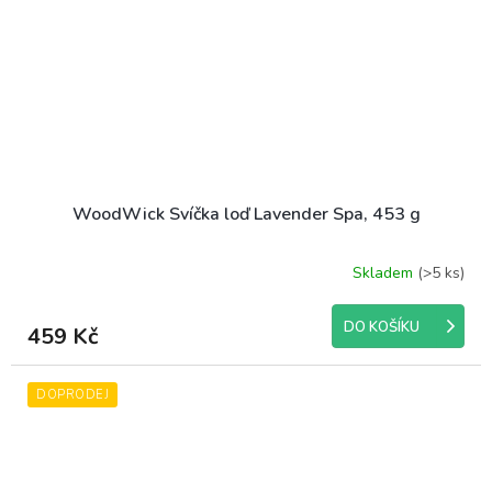
WoodWick Svíčka loď Lavender Spa, 453 g
Skladem
(>5 ks)
Průměrné
hodnocení
produktu
DO KOŠÍKU
459 Kč
je
5,0
z
DOPRODEJ
5
hvězdiček.