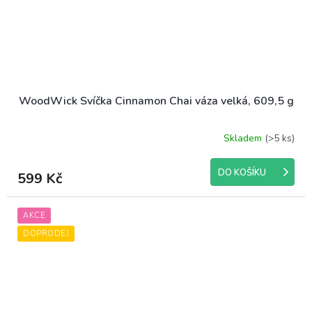
WoodWick Svíčka Cinnamon Chai váza velká, 609,5 g
Skladem
(>5 ks)
Průměrné
hodnocení
produktu
DO KOŠÍKU
599 Kč
je
5,0
z
AKCE
5
hvězdiček.
DOPRODEJ