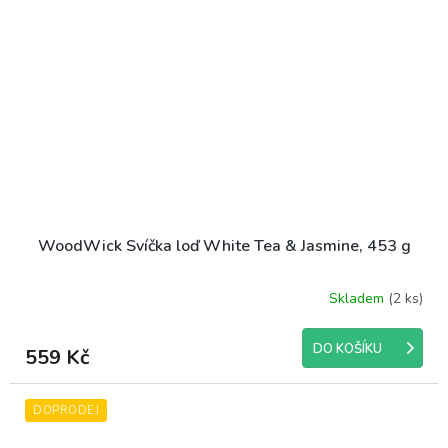
WoodWick Svíčka loď White Tea & Jasmine, 453 g
Skladem
(2 ks)
Průměrné
hodnocení
produktu
DO KOŠÍKU
559 Kč
je
5,0
z
DOPRODEJ
5
hvězdiček.