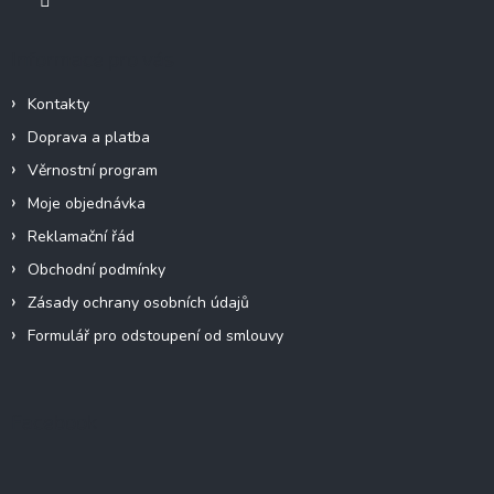
i
s
u
Informace pro vás
Kontakty
Doprava a platba
Věrnostní program
Moje objednávka
Reklamační řád
Obchodní podmínky
Zásady ochrany osobních údajů
Formulář pro odstoupení od smlouvy
Facebook