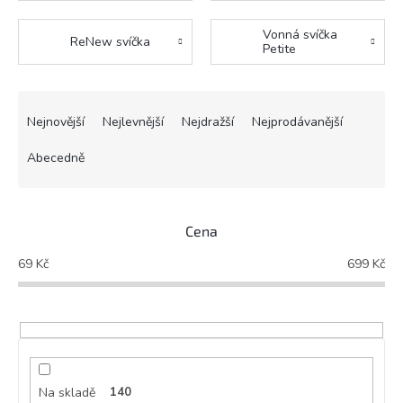
Vonná svíčka
ReNew svíčka
Petite
Ř
a
Nejnovější
Nejlevnější
Nejdražší
Nejprodávanější
z
e
Abecedně
n
í
p
Cena
r
o
69
Kč
699
Kč
d
u
k
t
ů
Na skladě
140