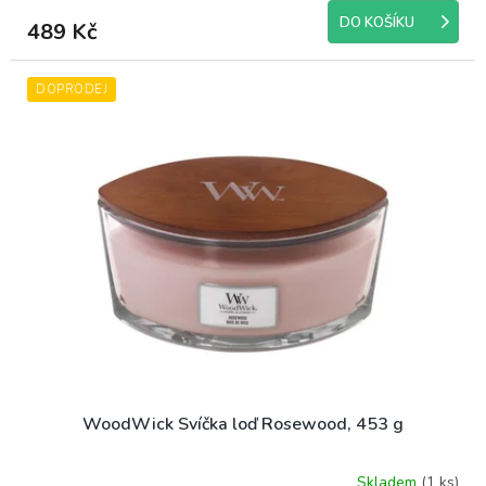
produktu
DO KOŠÍKU
489 Kč
je
5,0
z
DOPRODEJ
5
hvězdiček.
WoodWick Svíčka loď Rosewood, 453 g
Skladem
(1 ks)