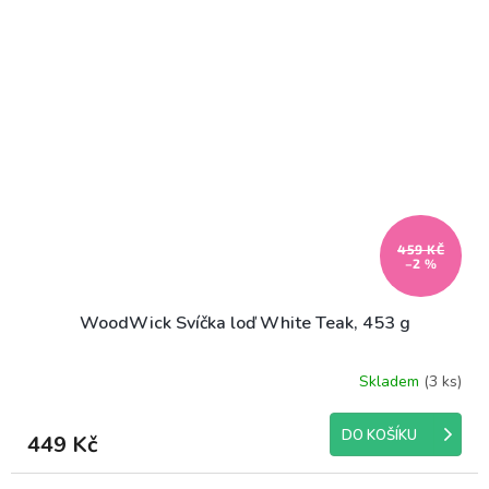
hvězdiček.
459 KČ
–2 %
WoodWick Svíčka loď White Teak, 453 g
Skladem
(3 ks)
Průměrné
hodnocení
produktu
DO KOŠÍKU
449 Kč
je
5,0
z