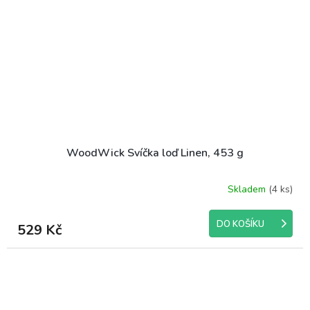
WoodWick Svíčka loď Linen, 453 g
Skladem
(4 ks)
Průměrné
hodnocení
produktu
DO KOŠÍKU
529 Kč
je
5,0
z
5
hvězdiček.