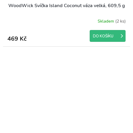
WoodWick Svíčka Island Coconut váza velká, 609,5 g
Skladem
(2 ks)
Průměrné
hodnocení
produktu
DO KOŠÍKU
469 Kč
je
5,0
z
5
hvězdiček.