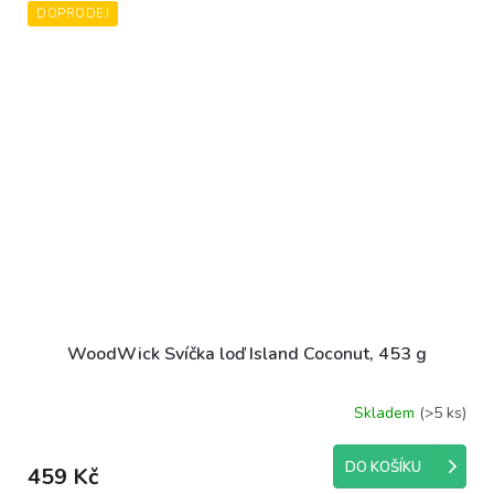
DOPRODEJ
5
hvězdiček.
WoodWick Svíčka loď Island Coconut, 453 g
Skladem
(>5 ks)
DO KOŠÍKU
459 Kč