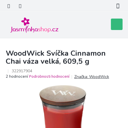
Přejít
na
obsah
Nákupní
košík
WoodWick Svíčka Cinnamon
Chai váza velká, 609,5 g
322917904
Průměrné
2 hodnocení
Podrobnosti hodnocení
Značka:
WoodWick
hodnocení
produktu
je
5,0
z
5
hvězdiček.