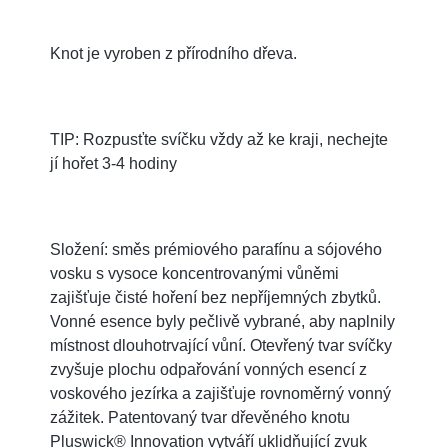
Knot je vyroben z přírodního dřeva.
TIP: Rozpusťte svíčku vždy až ke kraji, nechejte
jí hořet 3-4 hodiny
Složení: směs prémiového parafínu a sójového
vosku s vysoce koncentrovanými vůněmi
zajišťuje čisté hoření bez nepříjemných zbytků.
Vonné esence byly pečlivě vybrané, aby naplnily
místnost dlouhotrvající vůní. Otevřený tvar svíčky
zvyšuje plochu odpařování vonných esencí z
voskového jezírka a zajišťuje rovnoměrný vonný
zážitek. Patentovaný tvar dřevěného knotu
Pluswick® Innovation vytváří uklidňující zvuk