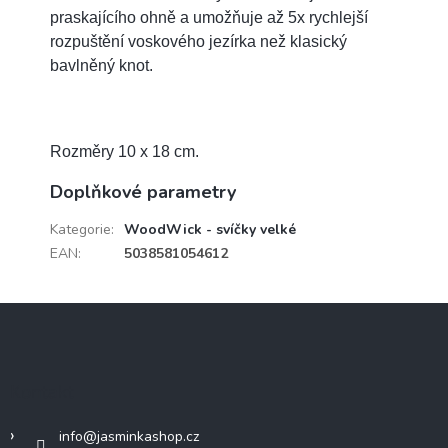
praskajícího ohně a umožňuje až 5x rychlejší
rozpuštění voskového jezírka než klasický
bavlněný knot.
Rozměry 10 x 18 cm.
Doplňkové parametry
Kategorie
:
WoodWick - svíčky velké
EAN
:
5038581054612
Z
á
p
a
Kontakt
t
í
info
@
jasminkashop.cz