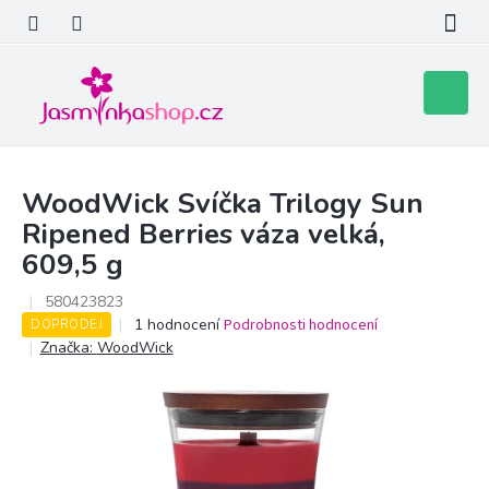
Přejít
na
obsah
Nákupní
košík
WoodWick Svíčka Trilogy Sun
Ripened Berries váza velká,
609,5 g
580423823
Průměrné
1 hodnocení
Podrobnosti hodnocení
DOPRODEJ
hodnocení
Značka:
WoodWick
produktu
je
5,0
z
5
hvězdiček.