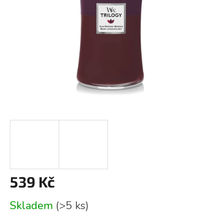
539 Kč
Měrná
Skladem
(>5 ks)
cena: