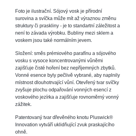
Foto je ilustrační. Sójový vosk je přírodní
surovina a svíčka může mít až výraznou změnu
struktury či praskliny - je to standartní záležitost a
není to závada výrobku. Bubliny mezi sklem a
voskem jsou také normálním jevem.
Složení: směs prémiového parafínu a sójového
vosku s vysoce koncentrovanými vůněmi
zajišťuje čisté hoření bez nepříjemných zbytků.
Vonné esence byly pečlivě vybrané, aby naplnily
místnost dlouhotrvající vůní. Otevřený tvar svíčky
zvyšuje plochu odpařování vonných esencí z
voskového jezírka a zajišťuje rovnoměrný vonný
zážitek.
Patentovaný tvar dřevěného knotu Pluswick®
Innovation vytváří uklidňující zvuk praskajícího
ohně.