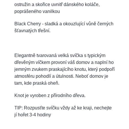
ostružin a skořice uvnitř dánského koláče,
poprášeného vanilkou
Black Cherry - sladká a okouzlující vůně černých
šťavnatých třešní.
Elegantně tvarovaná velká svíčka s typickým
dřevěným víčkem provoní váš domov a naplní ho
jemným zvukem praskajícího knotu, který podpoří
atmosféru pohodlí a útulnosti. Neboť domov je
tam, kde praská oheň.
Knot je vyroben z přírodního dřeva.
TIP: Rozpusťte svíčku vždy až ke kraji, nechejte
jí hořet 3-4 hodiny