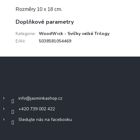
Rozměry 10 x 18 cm.
Doplňkové parametry
Kategorie
:
WoodWick - Svíčky velké Trilogy
EAN
:
5038581054469
Z
á
p
a
Kontakt
t
í
info
@
jasminkashop.cz
+420 739 002 422
Sledujte nás na facebooku
Informace pro vás