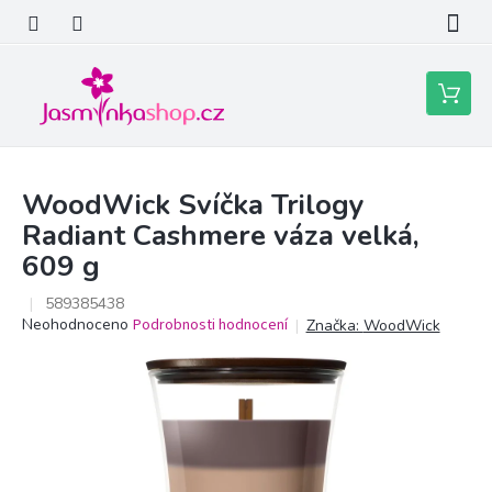
Přejít
na
obsah
Nákupní
košík
WoodWick Svíčka Trilogy
Radiant Cashmere váza velká,
609 g
589385438
Průměrné
Neohodnoceno
Podrobnosti hodnocení
Značka:
WoodWick
hodnocení
produktu
je
0,0
z
5
hvězdiček.