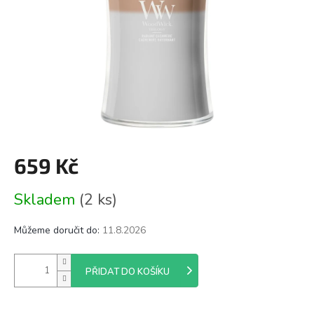
659 Kč
Měrná
Skladem
(2 ks)
cena:
Můžeme doručit do:
11.8.2026
PŘIDAT DO KOŠÍKU