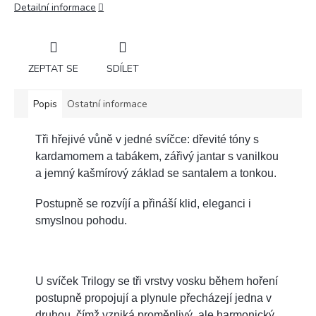
Detailní informace
ZEPTAT SE
SDÍLET
Popis
Ostatní informace
Tři hřejivé vůně v jedné svíčce: dřevité tóny s
kardamomem a tabákem, zářivý jantar s vanilkou
a jemný kašmírový základ se santalem a tonkou.
Postupně se rozvíjí a přináší klid, eleganci i
smyslnou pohodu.
U svíček Trilogy se tři vrstvy vosku během hoření
postupně propojují a plynule přecházejí jedna v
druhou, čímž vzniká proměnlivý, ale harmonický