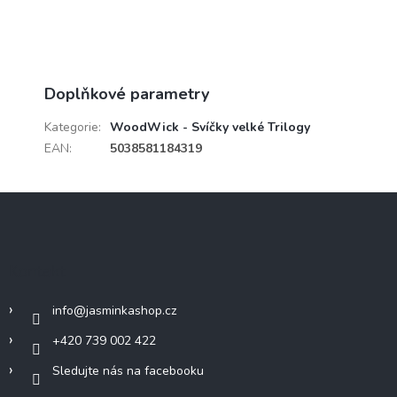
Doplňkové parametry
Kategorie
:
WoodWick - Svíčky velké Trilogy
EAN
:
5038581184319
Z
á
p
a
Kontakt
t
í
info
@
jasminkashop.cz
+420 739 002 422
Sledujte nás na facebooku