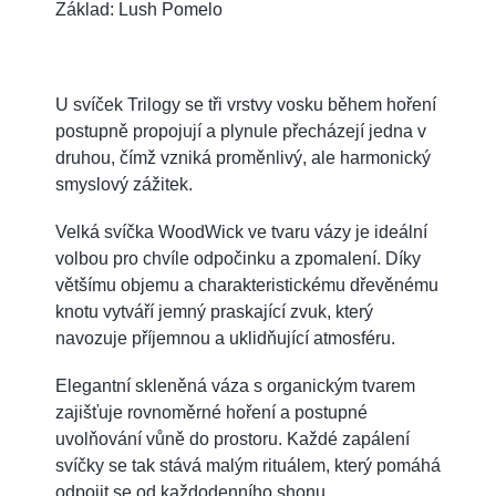
Základ: Lush Pomelo
U svíček Trilogy se tři vrstvy vosku během hoření
postupně propojují a plynule přecházejí jedna v
druhou, čímž vzniká proměnlivý, ale harmonický
smyslový zážitek.
Velká svíčka WoodWick ve tvaru vázy je ideální
volbou pro chvíle odpočinku a zpomalení. Díky
většímu objemu a charakteristickému dřevěnému
knotu vytváří jemný praskající zvuk, který
navozuje příjemnou a uklidňující atmosféru.
Elegantní skleněná váza s organickým tvarem
zajišťuje rovnoměrné hoření a postupné
uvolňování vůně do prostoru. Každé zapálení
svíčky se tak stává malým rituálem, který pomáhá
odpojit se od každodenního shonu.