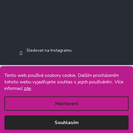
Sledovat na Instagramu
Tento web používá soubory cookie. Dalším procházením
tohoto webu vyjadřujete souhlas s jejich používáním.. Více
Copyright 2026
Jasminkashop.cz
. Všechna práva vyhrazena.
informací
zde
.
Grafický návrh vytvořil a na Shoptet implementoval
Tomáš Hlad
&
Shoptetak.cz
.
Nastavení
Vytvořil Shoptet
Souhlasím