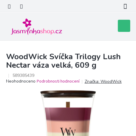
Přejít
na
obsah
Nákupní
košík
WoodWick Svíčka Trilogy Lush
Nectar váza velká, 609 g
589385439
Průměrné
Neohodnoceno
Podrobnosti hodnocení
Značka:
WoodWick
hodnocení
produktu
je
0,0
z
5
hvězdiček.