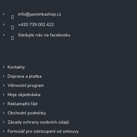
Kontakt
t
í
info
@
jasminkashop.cz
+420 739 002 422
Sledujte nás na facebooku
Informace pro vás
Kontakty
Doprava a platba
Věrnostní program
Moje objednávka
Reklamační řád
Obchodní podmínky
Zásady ochrany osobních údajů
Formulář pro odstoupení od smlouvy