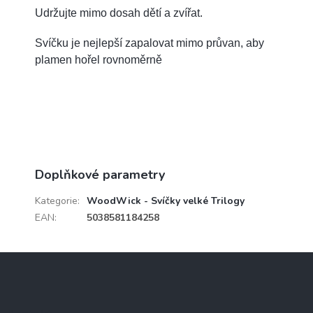
Udržujte mimo dosah dětí a zvířat.
Svíčku je nejlepší zapalovat mimo průvan, aby
plamen hořel rovnoměrně
Doplňkové parametry
Kategorie
:
WoodWick - Svíčky velké Trilogy
EAN
:
5038581184258
Z
á
p
a