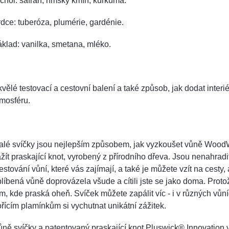
chol: šafrán, římský kmín, kurkuma.
dce: tuberóza, plumérie, gardénie.
klad: vanilka, smetana, mléko.
vělé testovací a cestovní balení a také způsob, jak dodat interié
mosféru.
alé svíčky jsou nejlepším způsobem, jak vyzkoušet vůně Wood
žít praskající knot, vyrobený z přírodního dřeva. Jsou nenahradi
estování vůní, které vás zajímají, a také je můžete vzít na cesty,
líbená vůně doprovázela všude a cítili jste se jako doma. Prot
m, kde praská oheň. Svíček můžete zapálit víc - i v různých vůní
řícím plamínkům si vychutnat unikátní zážitek.
ně svíčky a patentovaný praskající knot Pluswick® Innovation v