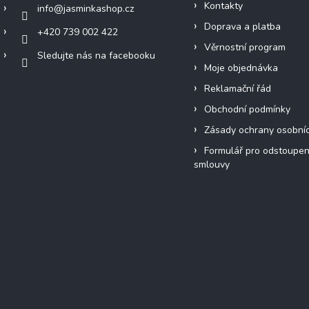
Kontakty
info
@
jasminkashop.cz
Doprava a platba
+420 739 002 422
Věrnostní program
Sledujte nás na facebooku
Moje objednávka
Reklamační řád
Obchodní podmínky
Zásady ochrany osobní
Formulář pro odstoupen
smlouvy
Přijímáme online platby
Instagram