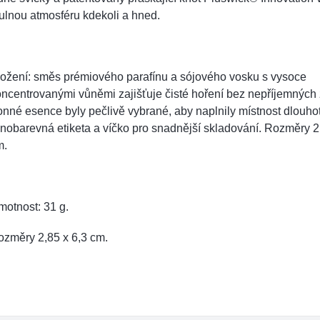
ulnou atmosféru kdekoli a hned.
ložení: směs prémiového parafínu a sójového vosku s vysoce
ncentrovanými vůněmi zajišťuje čisté hoření bez nepříjemných 
nné esence byly pečlivě vybrané, aby naplnily místnost dlouhotr
nobarevná etiketa a víčko pro snadnější skladování. Rozměry 2
m.
otnost: 31 g.
ozměry 2,85 x 6,3 cm.