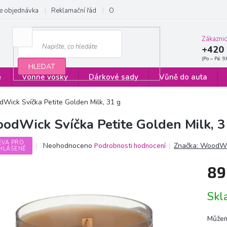
e objednávka
Reklamační řád
Obchodní podmínky
Zásady ochrany
Zákazni
+420 
HLEDAT
ě
Vonné vosky
Dárkové sady
Vůně do auta
Wick Svíčka Petite Golden Milk, 31 g
odWick Svíčka Petite Golden Milk, 3
EVA PRO
Průměrné
Neohodnoceno
Podrobnosti hodnocení
Značka:
WoodWi
HLÁŠENÉ
hodnocení
produktu
89
je
0,0
Měrn
z
Sk
cena:
5
hvězdiček.
Můžem