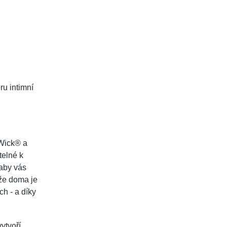
ru intimní
Wick® a
telné k
 aby vás
ože doma je
ch - a díky
ytvoří