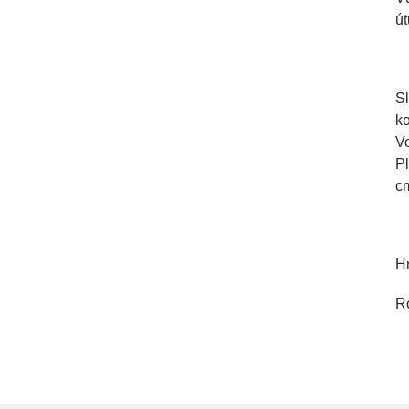
út
S
ko
Vo
Pl
c
Hm
R