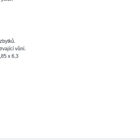
zbytků.
vající vůní.
,85 x 6,3