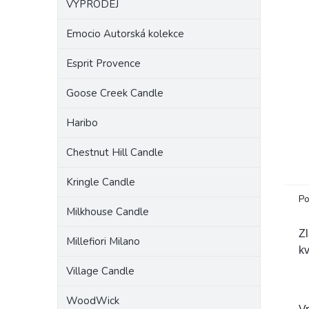
VÝPRODEJ
a
n
Emocio Autorská kolekce
e
l
Esprit Provence
Goose Creek Candle
Haribo
Chestnut Hill Candle
Kringle Candle
Po
Milkhouse Candle
Z
Millefiori Milano
kv
Village Candle
WoodWick