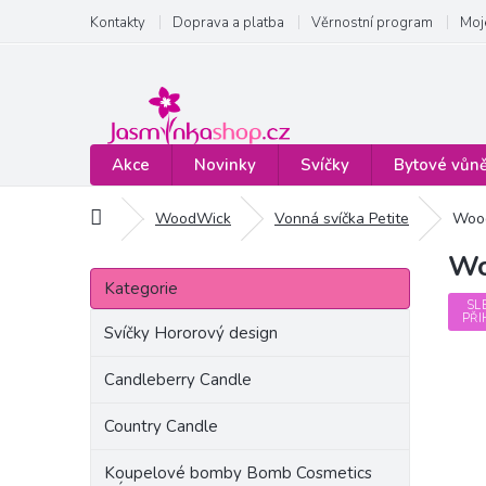
Přejít
Kontakty
Doprava a platba
Věrnostní program
Moj
na
obsah
Akce
Novinky
Svíčky
Bytové vůn
Domů
WoodWick
Vonná svíčka Petite
Wood
Wo
P
Přeskočit
o
Kategorie
kategorie
s
SL
PŘI
t
Svíčky Hororový design
r
a
Candleberry Candle
n
Country Candle
n
í
Koupelové bomby Bomb Cosmetics
p