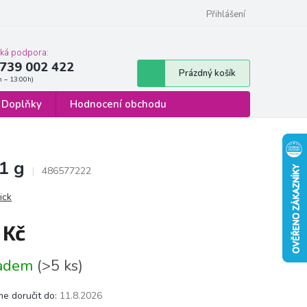
 osobních údajů
Formulář pro odstoupení od smlouvy
Přihlášení
cká podpora:
739 002 422
Nákupní
Prázdný košík
košík
Doplňky
Hodnocení obchodu
1 g
486577222
ck
 Kč
á
ladem
(>5 ks)
e doručit do:
11.8.2026