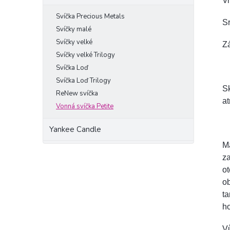
Vr
Svíčka Precious Metals
Sr
Svíčky malé
Svíčky velké
Zá
Svíčky velké Trilogy
Svíčka Loď
Svíčka Loď Trilogy
Sk
ReNew svíčka
at
Vonná svíčka Petite
Yankee Candle
M
za
ot
ob
ta
ho
Vů