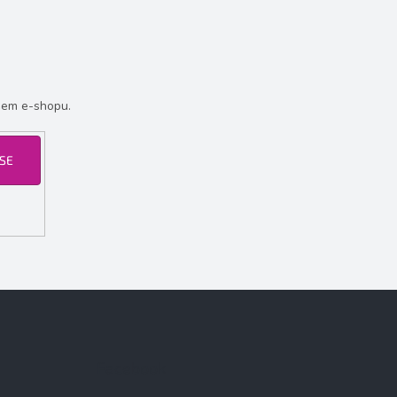
šem e-shopu.
 SE
Facebook