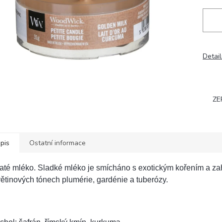
Detail
ZE
pis
Ostatní informace
laté mléko.
Sladké mléko je smícháno s exotickým kořením a za
ětinových tónech plumérie, gardénie a tuberózy.