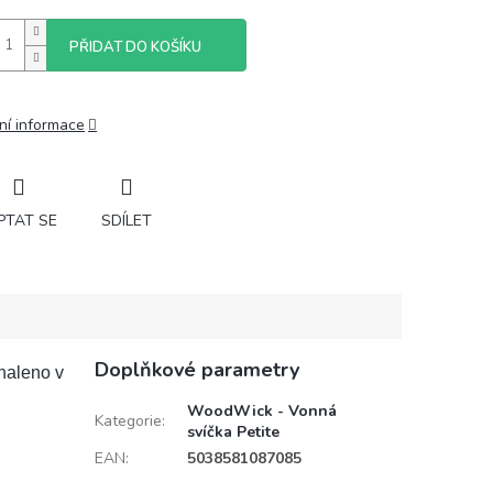
PŘIDAT DO KOŠÍKU
ní informace
PTAT SE
SDÍLET
Doplňkové parametry
haleno v
WoodWick - Vonná
Kategorie
:
svíčka Petite
EAN
:
5038581087085