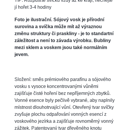
TIP: Rozpusťte svíčku vždy až ke kraji, nechejte
jí hořet 3-4 hodiny
Foto je ilustrační. Sójový vosk je přírodní
surovina a svíčka může mít až výraznou
změnu struktury či praskliny - je to standartní
záležitost a není to závada výrobku. Bubliny
mezi sklem a voskem jsou také normálním
jevem.
Složení: směs prémiového parafínu a sójového
vosku s vysoce koncentrovanými vůněmi
zajišťuje čisté hoření bez nepříjemných zbytků.
Vonné esence byly pečlivě vybrané, aby naplnily
místnost dlouhotrvající vůní. Otevřený tvar svíčky
zvyšuje plochu odpařování vonných esencí z
voskového jezírka a zajišťuje rovnoměrný vonný
zážitek. Patentovaný tvar dřevěného knotu