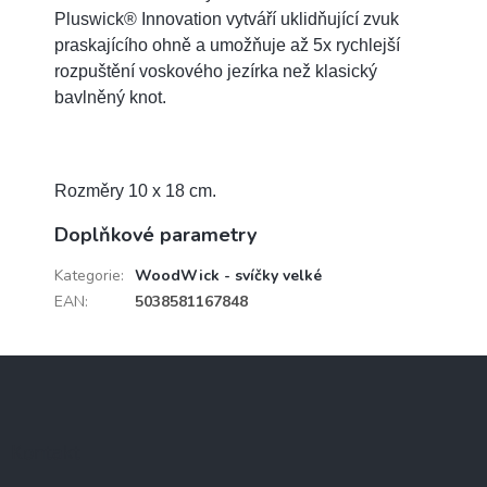
Pluswick® Innovation vytváří uklidňující zvuk
praskajícího ohně a umožňuje až 5x rychlejší
rozpuštění voskového jezírka než klasický
bavlněný knot.
Rozměry 10 x 18 cm.
Doplňkové parametry
Kategorie
:
WoodWick - svíčky velké
EAN
:
5038581167848
Z
á
p
a
Kontakt
t
í