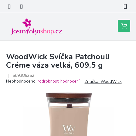
Přejít
na
obsah
Nákupní
košík
WoodWick Svíčka Patchouli
Créme váza velká, 609,5 g
589385252
Průměrné
Neohodnoceno
Podrobnosti hodnocení
Značka:
WoodWick
hodnocení
produktu
je
0,0
z
5
hvězdiček.