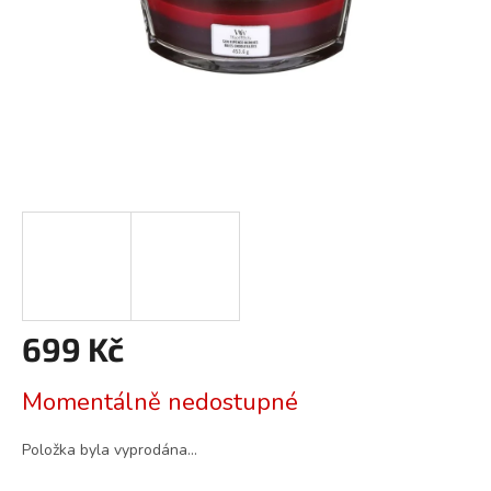
699 Kč
Měrná
Momentálně nedostupné
cena:
Položka byla vyprodána…