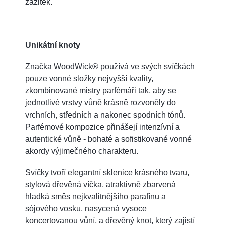
zážitek.
Unikátní knoty
Značka WoodWick® používá ve svých svíčkách
pouze vonné složky nejvyšší kvality,
zkombinované mistry parfémáři tak, aby se
jednotlivé vrstvy vůně krásně rozvoněly do
vrchních, středních a nakonec spodních tónů.
Parfémové kompozice přinášejí intenzívní a
autentické vůně - bohaté a sofistikované vonné
akordy výjimečného charakteru.
Svíčky tvoří elegantní sklenice krásného tvaru,
stylová dřevěná víčka, atraktivně zbarvená
hladká směs nejkvalitnějšího parafínu a
sójového vosku, nasycená vysoce
koncertovanou vůní, a dřevěný knot, který zajistí