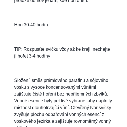
protože domov je tam, kde hoří oheň.
Hoří 30-40 hodin.
TIP: Rozpusťte svíčku vždy až ke kraji, nechejte
jí hořet 3-4 hodiny
Složení: směs prémiového parafínu a sójového
vosku s vysoce koncentrovanými vůněmi
zajišťuje čisté hoření bez nepříjemných zbytků.
Vonné esence byly pečlivě vybrané, aby naplnily
místnost dlouhotrvající vůní. Otevřený tvar svíčky
zvyšuje plochu odpařování vonných esencí z
voskového jezírka a zajišťuje rovnoměrný vonný