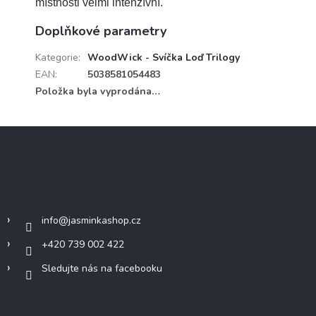
místnosti velmi intenzívní.
Doplňkové parametry
Kategorie
:
WoodWick - Svíčka Loď Trilogy
EAN
:
5038581054483
Položka byla vyprodána…
Z
á
p
a
Kontakt
t
í
info
@
jasminkashop.cz
+420 739 002 422
Sledujte nás na facebooku
Informace pro vás