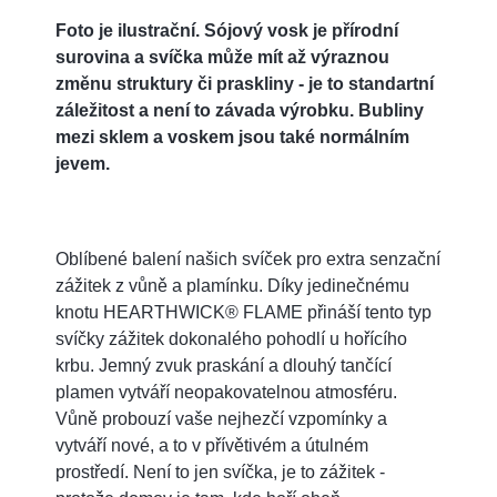
Foto je ilustrační. Sójový vosk je přírodní
surovina a svíčka může mít až výraznou
změnu struktury či praskliny - je to standartní
záležitost a není to závada výrobku. Bubliny
mezi sklem a voskem jsou také normálním
jevem.
Oblíbené balení našich svíček pro extra senzační
zážitek z vůně a plamínku. Díky jedinečnému
knotu HEARTHWICK® FLAME přináší tento typ
svíčky zážitek dokonalého pohodlí u hořícího
krbu. Jemný zvuk praskání a dlouhý tančící
plamen vytváří neopakovatelnou atmosféru.
Vůně probouzí vaše nejhezčí vzpomínky a
vytváří nové, a to v přívětivém a útulném
prostředí. Není to jen svíčka, je to zážitek -