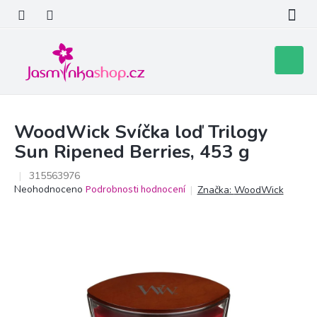
Přejít
na
obsah
Nákupní
košík
WoodWick Svíčka loď Trilogy
Sun Ripened Berries, 453 g
315563976
Průměrné
Neohodnoceno
Podrobnosti hodnocení
Značka:
WoodWick
hodnocení
produktu
je
0,0
z
5
hvězdiček.