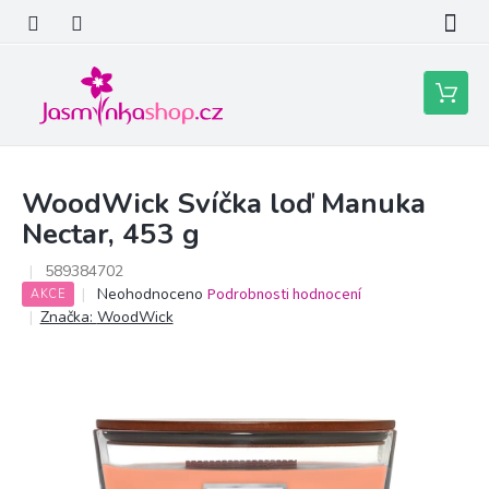
Přejít
na
obsah
Nákupní
košík
WoodWick Svíčka loď Manuka
Nectar, 453 g
589384702
Průměrné
Neohodnoceno
Podrobnosti hodnocení
AKCE
hodnocení
Značka:
WoodWick
produktu
je
0,0
z
5
hvězdiček.