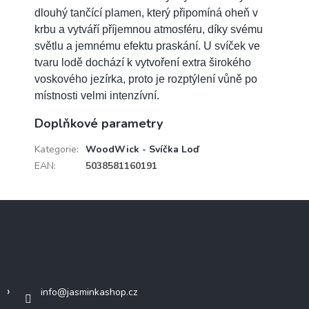
dlouhý tančící plamen, který připomíná oheň v
krbu a vytváří příjemnou atmosféru, díky svému
světlu a jemnému efektu praskání. U svíček ve
tvaru lodě dochází k vytvoření extra širokého
voskového jezírka, proto je rozptýlení vůně po
místnosti velmi intenzívní.
Doplňkové parametry
Kategorie
:
WoodWick - Svíčka Loď
EAN
:
5038581160191
Z
á
p
a
Kontakt
t
í
info
@
jasminkashop.cz