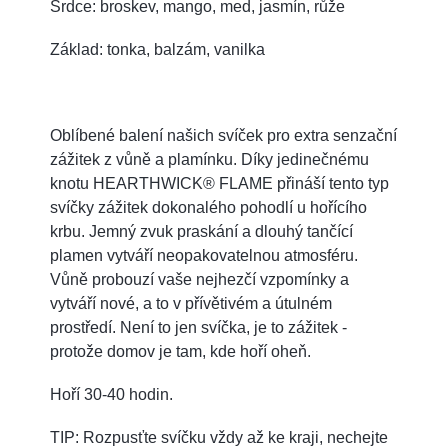
Srdce: broskev, mango, med, jasmín, růže
Základ: tonka, balzám, vanilka
Oblíbené balení našich svíček pro extra senzační
zážitek z vůně a plamínku. Díky jedinečnému
knotu HEARTHWICK® FLAME přináší tento typ
svíčky zážitek dokonalého pohodlí u hořícího
krbu. Jemný zvuk praskání a dlouhý tančící
plamen vytváří neopakovatelnou atmosféru.
Vůně probouzí vaše nejhezčí vzpomínky a
vytváří nové, a to v přívětivém a útulném
prostředí. Není to jen svíčka, je to zážitek -
protože domov je tam, kde hoří oheň.
Hoří 30-40 hodin.
TIP: Rozpusťte svíčku vždy až ke kraji, nechejte