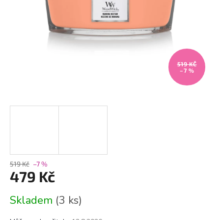
519 KČ
–7 %
519 Kč
–7 %
479 Kč
Měrná
Skladem
(3 ks)
cena: