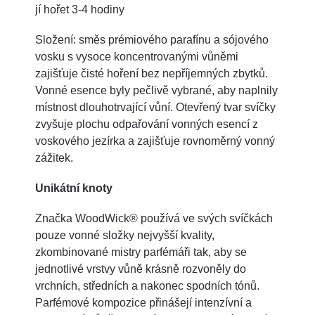
jí hořet 3-4 hodiny
Složení: směs prémiového parafínu a sójového
vosku s vysoce koncentrovanými vůněmi
zajišťuje čisté hoření bez nepříjemných zbytků.
Vonné esence byly pečlivě vybrané, aby naplnily
místnost dlouhotrvající vůní. Otevřený tvar svíčky
zvyšuje plochu odpařování vonných esencí z
voskového jezírka a zajišťuje rovnoměrný vonný
zážitek.
Unikátní knoty
Značka WoodWick® používá ve svých svíčkách
pouze vonné složky nejvyšší kvality,
zkombinované mistry parfémáři tak, aby se
jednotlivé vrstvy vůně krásně rozvoněly do
vrchních, středních a nakonec spodních tónů.
Parfémové kompozice přinášejí intenzívní a