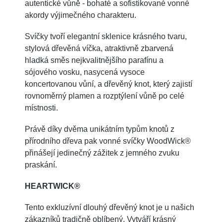
autentické vůně - bohaté a sofistikované vonné
akordy výjimečného charakteru.
Svíčky tvoří elegantní sklenice krásného tvaru,
stylová dřevěná víčka, atraktivně zbarvená
hladká směs nejkvalitnějšího parafínu a
sójového vosku, nasycená vysoce
koncertovanou vůní, a dřevěný knot, který zajistí
rovnoměrný plamen a rozptýlení vůně po celé
místnosti.
Právě díky dvěma unikátním typům knotů z
přírodního dřeva pak vonné svíčky WoodWick®
přinášejí jedinečný zážitek z jemného zvuku
praskání.
HEARTWICK®
Tento exkluzívní dlouhý dřevěný knot je u našich
zákazníků tradičně oblíbený. Vytváří krásný