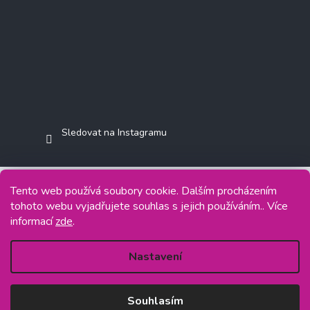
Sledovat na Instagramu
Tento web používá soubory cookie. Dalším procházením
tohoto webu vyjadřujete souhlas s jejich používáním.. Více
Copyright 2026
Jasminkashop.cz
. Všechna práva vyhrazena.
informací
zde
.
Grafický návrh vytvořil a na Shoptet implementoval
Tomáš Hlad
&
Shoptetak.cz
.
Nastavení
Vytvořil Shoptet
Souhlasím