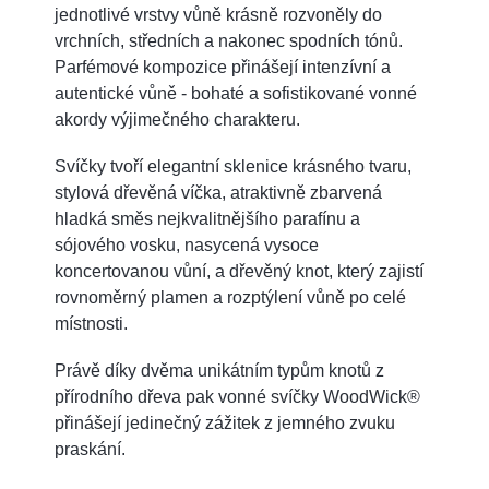
jednotlivé vrstvy vůně krásně rozvoněly do
vrchních, středních a nakonec spodních tónů.
Parfémové kompozice přinášejí intenzívní a
autentické vůně - bohaté a sofistikované vonné
akordy výjimečného charakteru.
Svíčky tvoří elegantní sklenice krásného tvaru,
stylová dřevěná víčka, atraktivně zbarvená
hladká směs nejkvalitnějšího parafínu a
sójového vosku, nasycená vysoce
koncertovanou vůní, a dřevěný knot, který zajistí
rovnoměrný plamen a rozptýlení vůně po celé
místnosti.
Právě díky dvěma unikátním typům knotů z
přírodního dřeva pak vonné svíčky WoodWick®
přinášejí jedinečný zážitek z jemného zvuku
praskání.