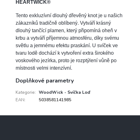
HEARTWICK®
Tento exkluzívní dlouhý dřevěný knot je u našich
zákazníků tradičně oblíbený. Vytváří krásný
dlouhý tančící plamen, který připomíná oheň v
krbu a vytváří příjemnou atmosféru, díky svému
světlu a jemnému efektu praskání. U svíček ve
tvaru lodě dochází k vytvoření extra širokého
voskového jezírka, proto je rozptýlení vůně po
místnosti velmi intenzívní.
Doplňkové parametry
Kategorie
:
WoodWick - Svíčka Loď
EAN
:
5038581141985
Z
á
p
a