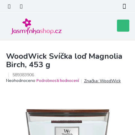
Přejít
na
obsah
Nákupní
košík
WoodWick Svíčka loď Magnolia
Birch, 453 g
589383906
Průměrné
Neohodnoceno
Podrobnosti hodnocení
Značka:
WoodWick
hodnocení
produktu
je
0,0
z
5
hvězdiček.