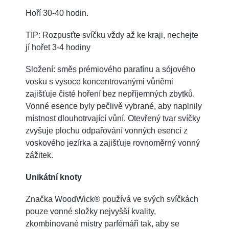
Hoří 30-40 hodin.
TIP: Rozpusťte svíčku vždy až ke kraji, nechejte
jí hořet 3-4 hodiny
Složení: směs prémiového parafínu a sójového
vosku s vysoce koncentrovanými vůněmi
zajišťuje čisté hoření bez nepříjemných zbytků.
Vonné esence byly pečlivě vybrané, aby naplnily
místnost dlouhotrvající vůní. Otevřený tvar svíčky
zvyšuje plochu odpařování vonných esencí z
voskového jezírka a zajišťuje rovnoměrný vonný
zážitek.
Unikátní knoty
Značka WoodWick® používá ve svých svíčkách
pouze vonné složky nejvyšší kvality,
zkombinované mistry parfémáři tak, aby se