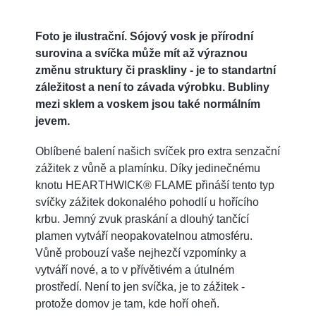
Foto je ilustrační. Sójový vosk je přírodní
surovina a svíčka může mít až výraznou
změnu struktury či praskliny - je to standartní
záležitost a není to závada výrobku. Bubliny
mezi sklem a voskem jsou také normálním
jevem.
Oblíbené balení našich svíček pro extra senzační
zážitek z vůně a plamínku. Díky jedinečnému
knotu HEARTHWICK® FLAME přináší tento typ
svíčky zážitek dokonalého pohodlí u hořícího
krbu. Jemný zvuk praskání a dlouhý tančící
plamen vytváří neopakovatelnou atmosféru.
Vůně probouzí vaše nejhezčí vzpomínky a
vytváří nové, a to v přívětivém a útulném
prostředí. Není to jen svíčka, je to zážitek -
protože domov je tam, kde hoří oheň.