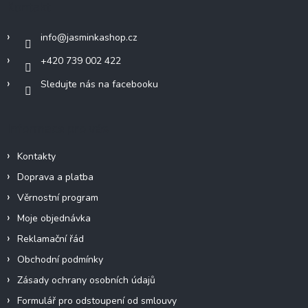
Kontakt
t
í
info
@
jasminkashop.cz
+420 739 002 422
Sledujte nás na facebooku
Informace pro vás
Kontakty
Doprava a platba
Věrnostní program
Moje objednávka
Reklamační řád
Obchodní podmínky
Zásady ochrany osobních údajů
Formulář pro odstoupení od smlouvy