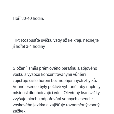
Hoří 30-40 hodin.
TIP: Rozpusťte svíčku vždy až ke kraji, nechejte
jí hořet 3-4 hodiny
Složení: směs prémiového parafínu a sójového
vosku s vysoce koncentrovanými vůněmi
zajišťuje čisté hoření bez nepříjemných zbytků.
Vonné esence byly pečlivě vybrané, aby naplnily
místnost dlouhotrvající vůní. Otevřený tvar svíčky
zvyšuje plochu odpařování vonných esencí z
voskového jezírka a zajišťuje rovnoměrný vonný
zážitek.