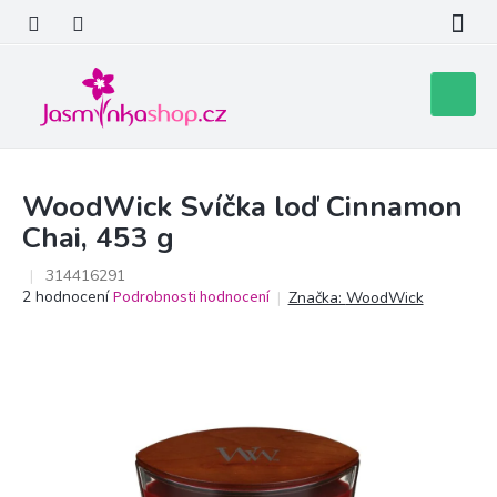
Přejít
na
obsah
Nákupní
košík
WoodWick Svíčka loď Cinnamon
Chai, 453 g
314416291
Průměrné
2 hodnocení
Podrobnosti hodnocení
Značka:
WoodWick
hodnocení
produktu
je
5,0
z
5
hvězdiček.