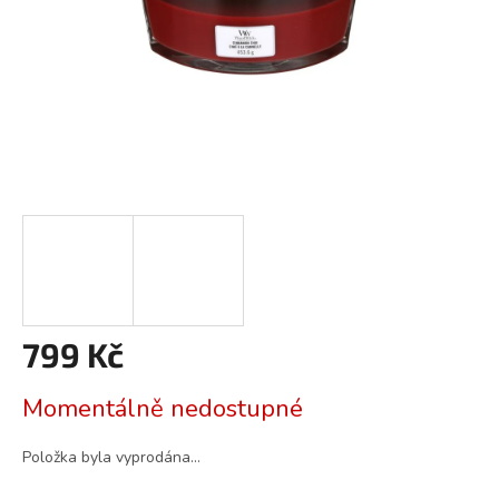
799 Kč
Měrná
Momentálně nedostupné
cena:
Položka byla vyprodána…