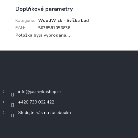
Doplňkové parametry
Kategorie
:
WoodWick - Svíčka Loď
EAN
:
5038581056838
Položka byla vyprodána…
Z
á
p
a
Kontakt
t
í
info
@
jasminkashop.cz
+420 739 002 422
Sledujte nás na facebooku
Informace pro vás