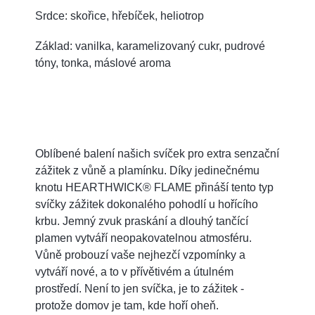
Srdce: skořice, hřebíček, heliotrop
Základ: vanilka, karamelizovaný cukr, pudrové
tóny, tonka, máslové aroma
Oblíbené balení našich svíček pro extra senzační
zážitek z vůně a plamínku. Díky jedinečnému
knotu HEARTHWICK® FLAME přináší tento typ
svíčky zážitek dokonalého pohodlí u hořícího
krbu. Jemný zvuk praskání a dlouhý tančící
plamen vytváří neopakovatelnou atmosféru.
Vůně probouzí vaše nejhezčí vzpomínky a
vytváří nové, a to v přívětivém a útulném
prostředí. Není to jen svíčka, je to zážitek -
protože domov je tam, kde hoří oheň.