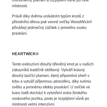
rovnoměrný plamen a rozptýlení vůně po celé
místnosti.
Právě díky dvěma unikátním typům knotů z
přírodního dřeva pak vonné svíčky WoodWick®
přinášejí jedinečný zážitek z jemného zvuku
praskání.
HEARTWICK®
Tento exkluzívní dlouhý dřevěný knot je u našich
zákazníků tradičně oblíbený. Vytváří krásný
dlouhý tančící plamen, který připomíná oheň v
krbu a vytváří příjemnou atmosféru, díky svému
světlu a jemnému efektu praskání. U svíček ve
tvaru lodě dochází k vytvoření extra širokého
voskového jezírka, proto je rozptýlení vůně po
místnosti velmi intenzívní.