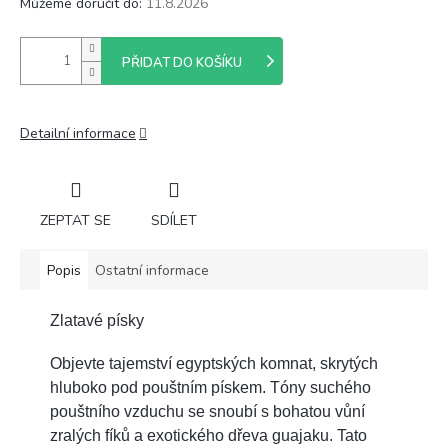
Můžeme doručit do:
11.8.2026
PŘIDAT DO KOŠÍKU
Detailní informace
ZEPTAT SE
SDÍLET
Popis
Ostatní informace
Zlatavé písky
Objevte tajemství egyptských komnat, skrytých
hluboko pod pouštním pískem. Tóny suchého
pouštního vzduchu se snoubí s bohatou vůní
zralých fíků a exotického dřeva guajaku. Tato