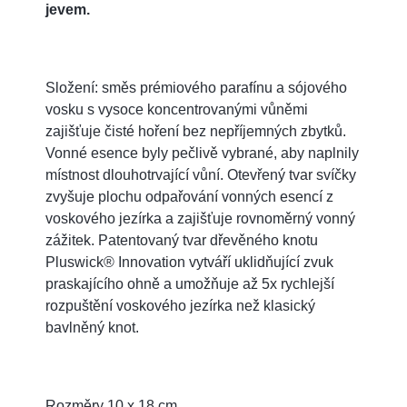
jevem.
Složení: směs prémiového parafínu a sójového
vosku s vysoce koncentrovanými vůněmi
zajišťuje čisté hoření bez nepříjemných zbytků.
Vonné esence byly pečlivě vybrané, aby naplnily
místnost dlouhotrvající vůní. Otevřený tvar svíčky
zvyšuje plochu odpařování vonných esencí z
voskového jezírka a zajišťuje rovnoměrný vonný
zážitek. Patentovaný tvar dřevěného knotu
Pluswick® Innovation vytváří uklidňující zvuk
praskajícího ohně a umožňuje až 5x rychlejší
rozpuštění voskového jezírka než klasický
bavlněný knot.
Rozměry 10 x 18 cm.