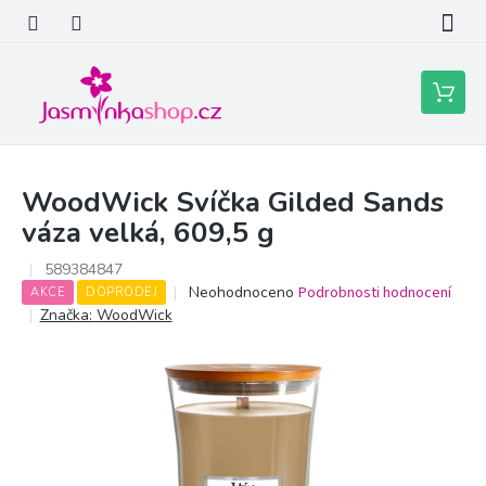
Přejít
na
obsah
Nákupní
košík
WoodWick Svíčka Gilded Sands
váza velká, 609,5 g
589384847
Průměrné
Neohodnoceno
Podrobnosti hodnocení
AKCE
DOPRODEJ
hodnocení
Značka:
WoodWick
produktu
je
0,0
z
5
hvězdiček.