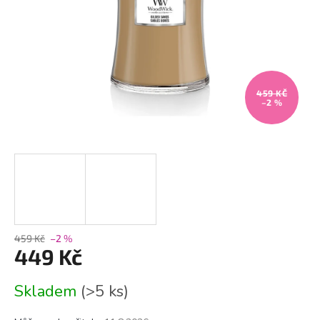
459 KČ
–2 %
459 Kč
–2 %
449 Kč
Měrná
Skladem
(>5 ks)
cena: