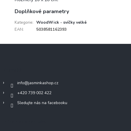
Doplňkové parametry
Kategorie
:
WoodWick - svíčky velké
EAN
:
5038581162393
Z
á
p
a
Kontakt
t
í
info
@
jasminkashop.cz
+420 739 002 422
Sledujte nás na facebooku
Informace pro vás