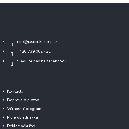
Z
á
p
a
Kontakt
t
í
info
@
jasminkashop.cz
+420 739 002 422
Sledujte nás na facebooku
Informace pro vás
Kontakty
Doprava a platba
Věrnostní program
Moje objednávka
Reklamační řád