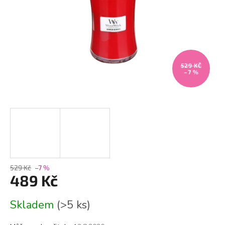
529 KČ
–7 %
529 Kč
–7 %
489 Kč
Měrná
Skladem
(>5 ks)
cena: