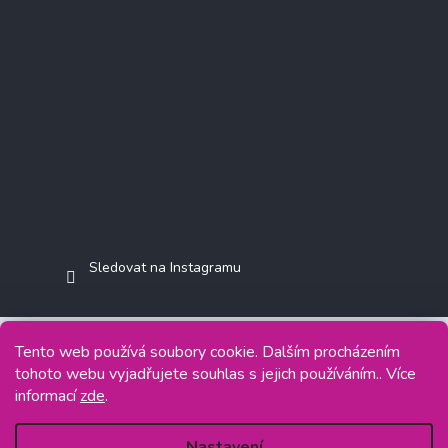
Sledovat na Instagramu
Tento web používá soubory cookie. Dalším procházením
tohoto webu vyjadřujete souhlas s jejich používáním.. Více
Copyright 2026
Jasminkashop.cz
. Všechna práva vyhrazena.
informací
zde
.
Grafický návrh vytvořil a na Shoptet implementoval
Tomáš Hlad
&
Shoptetak.cz
.
Nastavení