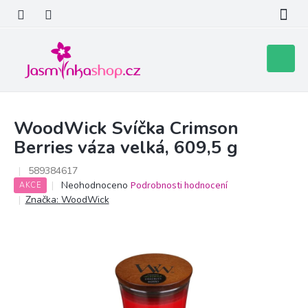
Přejít
na
obsah
Nákupní
košík
WoodWick Svíčka Crimson
Berries váza velká, 609,5 g
589384617
Průměrné
Neohodnoceno
Podrobnosti hodnocení
AKCE
hodnocení
Značka:
WoodWick
produktu
je
0,0
z
5
hvězdiček.