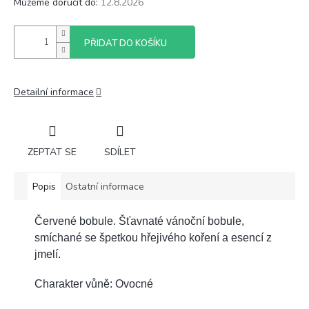
Můžeme doručit do:
12.8.2026
PŘIDAT DO KOŠÍKU
Detailní informace
ZEPTAT SE
SDÍLET
Popis
Ostatní informace
Červené bobule. Šťavnaté vánoční bobule,
smíchané se špetkou hřejivého koření a esencí z
jmelí.
Charakter vůně: Ovocné