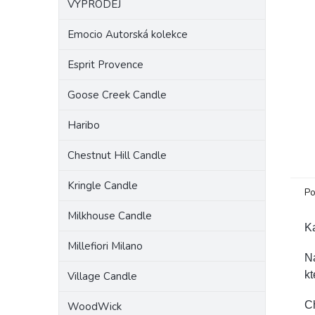
VÝPRODEJ
a
n
Emocio Autorská kolekce
e
l
Esprit Provence
Goose Creek Candle
Haribo
Chestnut Hill Candle
Kringle Candle
Po
Milkhouse Candle
K
Millefiori Milano
Ná
kt
Village Candle
Ch
WoodWick