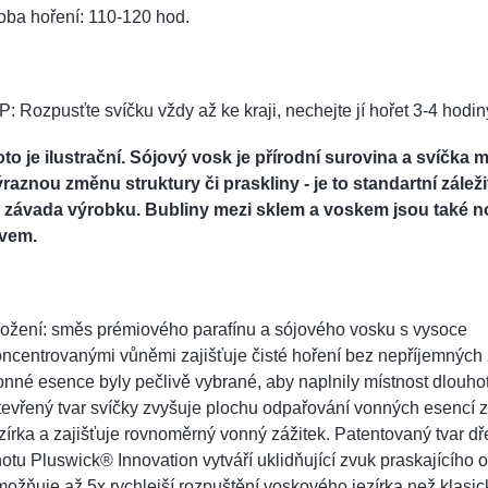
oba hoření: 110-120 hod.
P: Rozpusťte svíčku vždy až ke kraji, nechejte jí hořet 3-4 hodin
to je ilustrační. Sójový vosk je přírodní surovina a svíčka 
raznou změnu struktury či praskliny - je to standartní záleži
o závada výrobku. Bubliny mezi sklem a voskem jsou také 
evem.
ložení: směs prémiového parafínu a sójového vosku s vysoce
ncentrovanými vůněmi zajišťuje čisté hoření bez nepříjemných 
nné esence byly pečlivě vybrané, aby naplnily místnost dlouhotr
evřený tvar svíčky zvyšuje plochu odpařování vonných esencí 
zírka a zajišťuje rovnoměrný vonný zážitek. Patentovaný tvar 
otu Pluswick® Innovation vytváří uklidňující zvuk praskajícího 
ožňuje až 5x rychlejší rozpuštění voskového jezírka než klasi