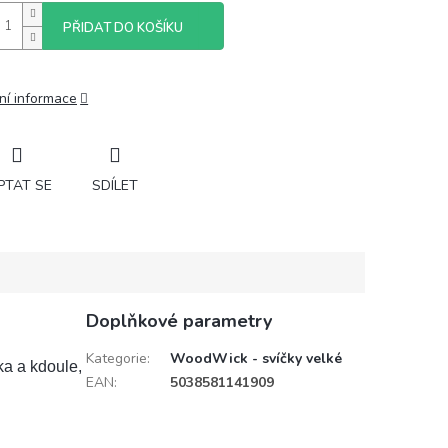
PŘIDAT DO KOŠÍKU
ní informace
PTAT SE
SDÍLET
Doplňkové parametry
Kategorie
:
WoodWick - svíčky velké
a a kdoule,
EAN
:
5038581141909