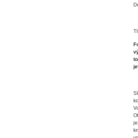
D
TI
Fo
vý
t
j
S
ko
Vo
Ot
je
kn
um