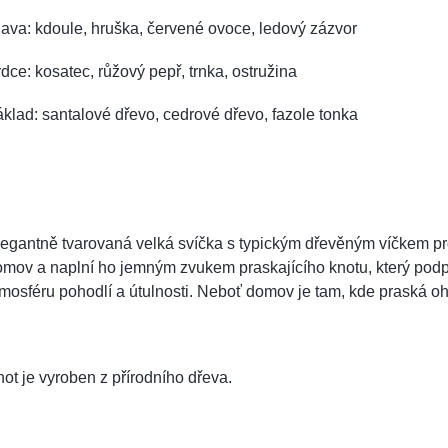
ava: kdoule, hruška, červené ovoce, ledový zázvor
dce: kosatec, růžový pepř, trnka, ostružina
klad: santalové dřevo, cedrové dřevo, fazole tonka
egantně tvarovaná velká svíčka s typickým dřevěným víčkem pr
mov a naplní ho jemným zvukem praskajícího knotu, který podp
mosféru pohodlí a útulnosti. Neboť domov je tam, kde praská o
ot je vyroben z přírodního dřeva.