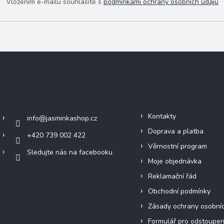
Vložením e-mailu souhlasíte s
podmínkami ochrany osobních údajů
Kontakt
Informace pro vás
Kontakty
info
@
jasminkashop.cz
Doprava a platba
+420 739 002 422
Věrnostní program
Sledujte nás na facebooku
Moje objednávka
Reklamační řád
Obchodní podmínky
Zásady ochrany osobní
Formulář pro odstoupen