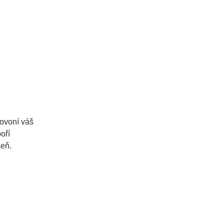
ovoní váš
oří
heň.