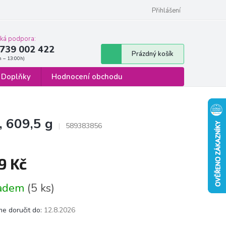
 osobních údajů
Formulář pro odstoupení od smlouvy
Přihlášení
cká podpora:
739 002 422
Nákupní
Prázdný košík
košík
Doplňky
Hodnocení obchodu
 609,5 g
589383856
9 Kč
á
ladem
(5 ks)
e doručit do:
12.8.2026