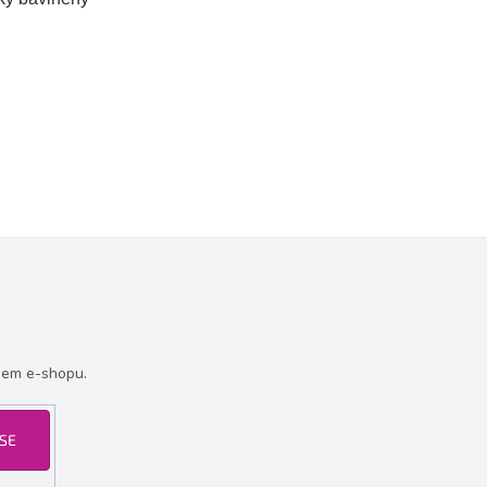
šem e-shopu.
 SE