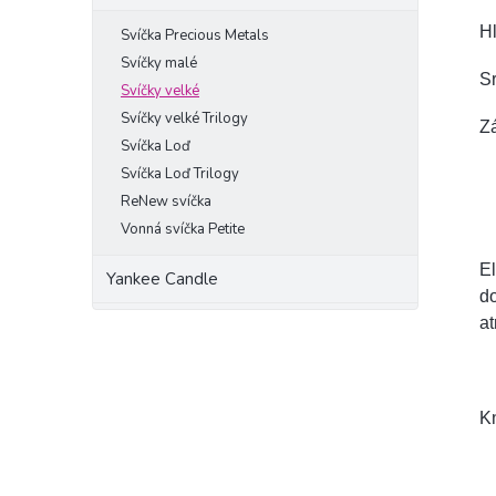
Hl
Svíčka Precious Metals
Svíčky malé
Sr
Svíčky velké
Svíčky velké Trilogy
Zá
Svíčka Loď
Svíčka Loď Trilogy
ReNew svíčka
Vonná svíčka Petite
El
Yankee Candle
do
at
Kn