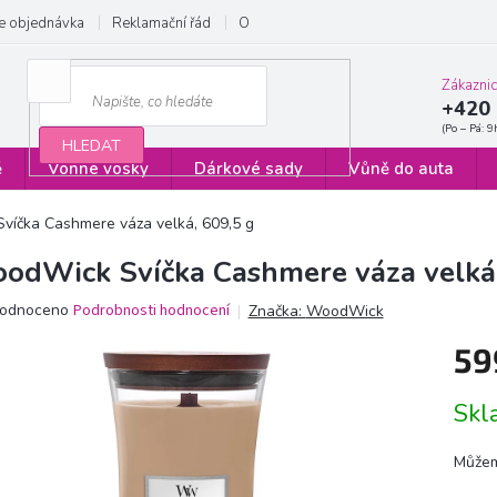
e objednávka
Reklamační řád
Obchodní podmínky
Zásady ochrany
Zákazni
+420 
HLEDAT
ě
Vonné vosky
Dárkové sady
Vůně do auta
íčka Cashmere váza velká, 609,5 g
odWick Svíčka Cashmere váza velká,
ěrné
odnoceno
Podrobnosti hodnocení
Značka:
WoodWick
ocení
59
ktu
Měrn
Sk
cena:
iček.
Můžem