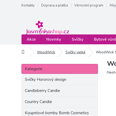
Přejít
Kontakty
Doprava a platba
Věrnostní program
Moj
na
obsah
Akce
Novinky
Svíčky
Bytové vůn
Domů
WoodWick
Svíčky velké
WoodWick Sv
Wo
P
Přeskočit
o
Kategorie
kategorie
Prům
Neoh
s
hodn
t
Svíčky Hororový design
produ
r
je
a
Candleberry Candle
0,0
n
z
Country Candle
5
n
hvězd
í
Koupelové bomby Bomb Cosmetics
p