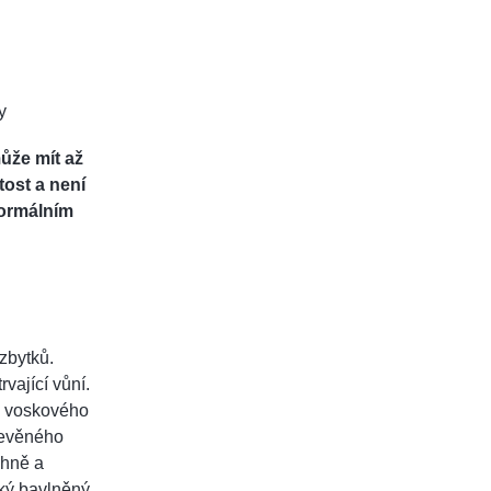
y
může mít až
tost a není
normálním
zbytků.
vající vůní.
z voskového
dřevěného
ohně a
cký bavlněný