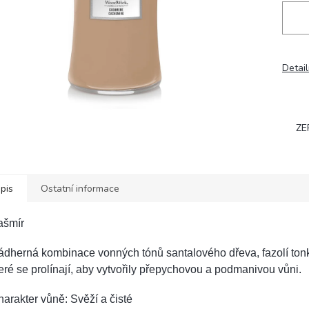
Detail
ZE
pis
Ostatní informace
ašmír
dherná kombinace vonných tónů santalového dřeva, fazolí tonk
eré se prolínají, aby vytvořily přepychovou a podmanivou vůni.
arakter vůně: Svěží a čisté