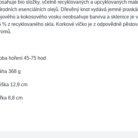
sahuje bio složky, včetně recyklovaných a upcyklovaných mate
írodních esenciálních olejů. Dřevěný knot vydává jemné prask
ójového a kokosového vosku neobsahuje barviva a sklenice je 
5 % z recyklovaného skla. Korkové víčko je z odpovědně pěsto
romů.
oba hoření 45-75 hod
áha 368 g
ýška 12,9 cm
řka 8,8 cm