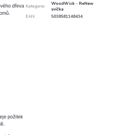
WoodWick - ReNew
rového dřeva
Kategorie
:
svíčka
romů.
EAN
:
5038581148434
eje požitek
dě.