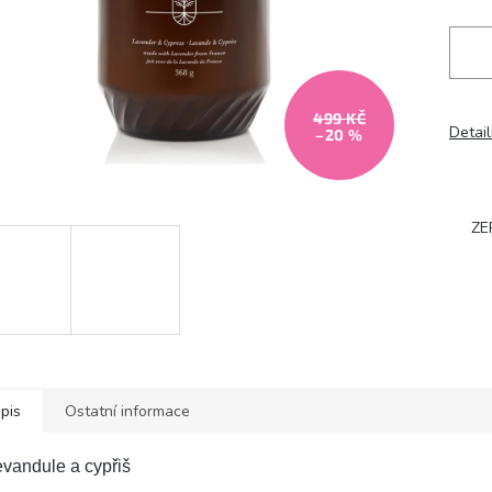
499 KČ
Detail
–20 %
ZE
pis
Ostatní informace
vandule a cypřiš