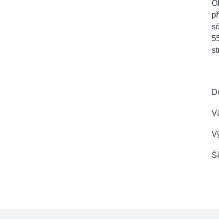
Ob
př
s
5
st
D
V
V
Ší