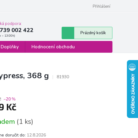
 osobních údajů
Formulář pro odstoupení od smlouvy
Přihlášení
cká podpora:
739 002 422
Nákupní
Prázdný košík
košík
Doplňky
Hodnocení obchodu
press, 368 g
81930
č
–20 %
9 Kč
á
ladem
(1 ks)
e doručit do:
12.8.2026