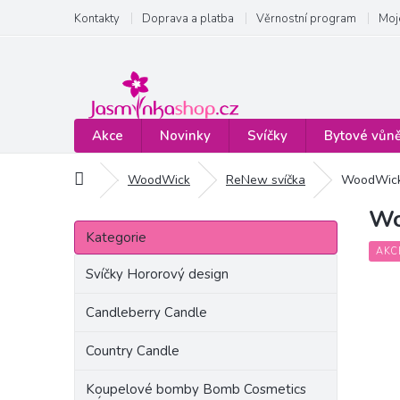
Přejít
Kontakty
Doprava a platba
Věrnostní program
Moj
na
obsah
Akce
Novinky
Svíčky
Bytové vůn
Domů
WoodWick
ReNew svíčka
WoodWick 
Wo
P
Přeskočit
o
Kategorie
kategorie
s
AKC
t
Svíčky Hororový design
r
a
Candleberry Candle
n
Country Candle
n
í
Koupelové bomby Bomb Cosmetics
p