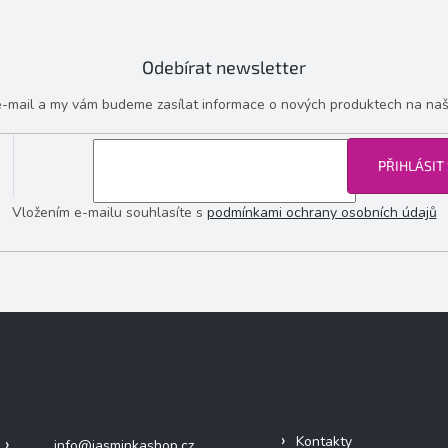
Odebírat newsletter
 e-mail a my vám budeme zasílat informace o nových produktech na na
PŘIHLÁSIT
Vložením e-mailu souhlasíte s
podmínkami ochrany osobních údajů
Kontakt
Informace pro vás
Kontakty
info
@
jasminkashop.cz