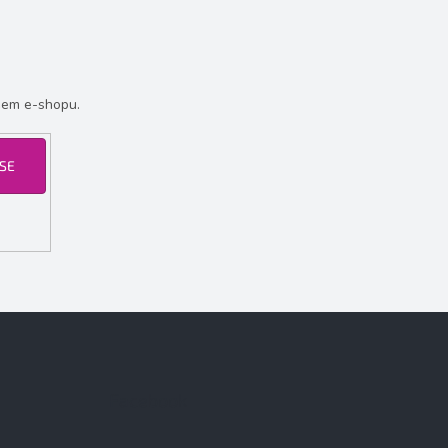
šem e-shopu.
 SE
Facebook