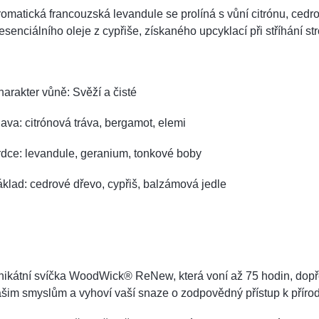
omatická francouzská levandule se prolíná s vůní citrónu, ced
esenciálního oleje z cypřiše, získaného upcyklací při stříhání st
arakter vůně: Svěží a čisté
ava: citrónová tráva, bergamot, elemi
dce: levandule, geranium, tonkové boby
klad: cedrové dřevo, cypřiš, balzámová jedle
ikátní svíčka WoodWick® ReNew, která voní až 75 hodin, dopř
šim smyslům a vyhoví vaší snaze o zodpovědný přístup k příro