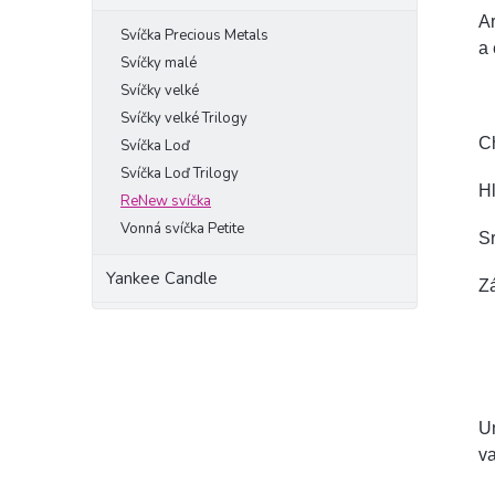
Ar
Svíčka Precious Metals
a 
Svíčky malé
Svíčky velké
Svíčky velké Trilogy
Ch
Svíčka Loď
Svíčka Loď Trilogy
Hl
ReNew svíčka
Vonná svíčka Petite
Sr
Yankee Candle
Zá
Un
va