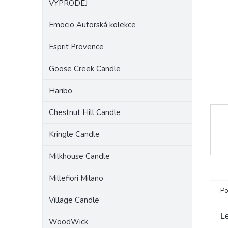
VÝPRODEJ
a
n
Emocio Autorská kolekce
e
l
Esprit Provence
Goose Creek Candle
Haribo
Chestnut Hill Candle
Kringle Candle
Milkhouse Candle
Millefiori Milano
Po
Village Candle
Le
WoodWick