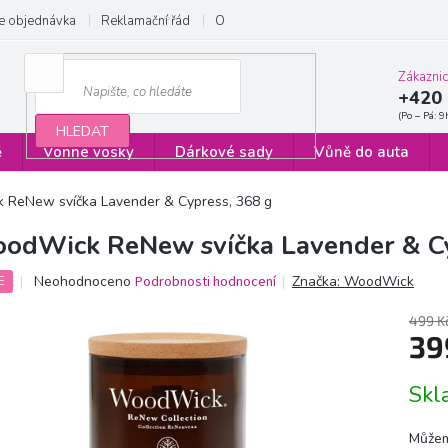
e objednávka
Reklamační řád
Obchodní podmínky
Zásady ochrany
Zákazni
+420 
HLEDAT
ě
Vonné vosky
Dárkové sady
Vůně do auta
ReNew svíčka Lavender & Cypress, 368 g
odWick ReNew svíčka Lavender & Cy
Průměrné
Neohodnoceno
Podrobnosti hodnocení
Značka:
WoodWick
E
hodnocení
produktu
499 K
je
39
0,0
z
Měrn
Sk
5
cena:
hvězdiček.
Můžem