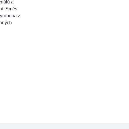
riálů a
ání. Směs
vyrobena z
vaných